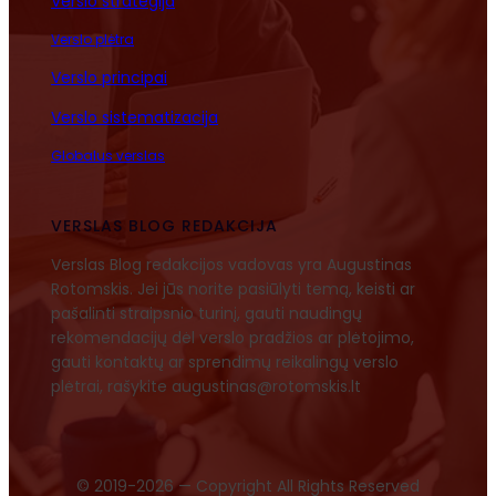
Verslo strategija
Verslo plėtra
Verslo principai
Verslo sistematizacija
Globalus verslas
VERSLAS BLOG REDAKCIJA
Verslas Blog redakcijos vadovas yra Augustinas
Rotomskis. Jei jūs norite pasiūlyti temą, keisti ar
pašalinti straipsnio turinį, gauti naudingų
rekomendacijų dėl verslo pradžios ar plėtojimo,
gauti kontaktų ar sprendimų reikalingų verslo
plėtrai, rašykite augustinas@rotomskis.lt
© 2019-2026 — Copyright All Rights Reserved