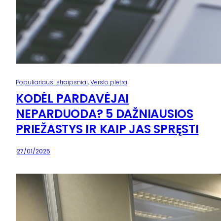
Populiariausi straipsniai
, 
Verslo plėtra
KODĖL PARDAVĖJAI
NEPARDUODA? 5 DAŽNIAUSIOS
PRIEŽASTYS IR KAIP JAS SPRĘSTI
·
27/01/2025