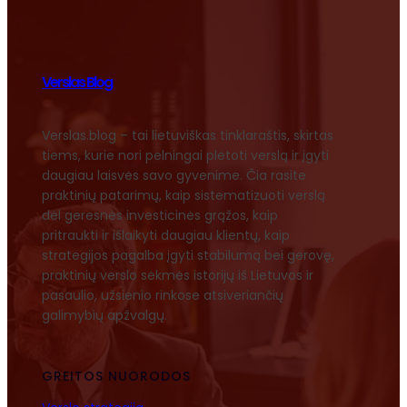
Verslas Blog
Verslas.blog – tai lietuviškas tinklaraštis, skirtas
tiems, kurie nori pelningai plėtoti verslą ir įgyti
daugiau laisvės savo gyvenime. Čia rasite
praktinių patarimų, kaip sistematizuoti verslą
dėl geresnės investicinės grąžos, kaip
pritraukti ir išlaikyti daugiau klientų, kaip
strategijos pagalba įgyti stabilumą bei gerovę,
praktinių verslo sėkmės istorijų iš Lietuvos ir
pasaulio, užsienio rinkose atsiveriančių
galimybių apžvalgų.
GREITOS NUORODOS