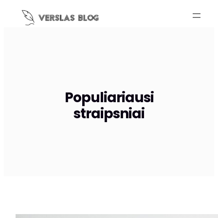
Skip
to
content
Populiariausi
straipsniai