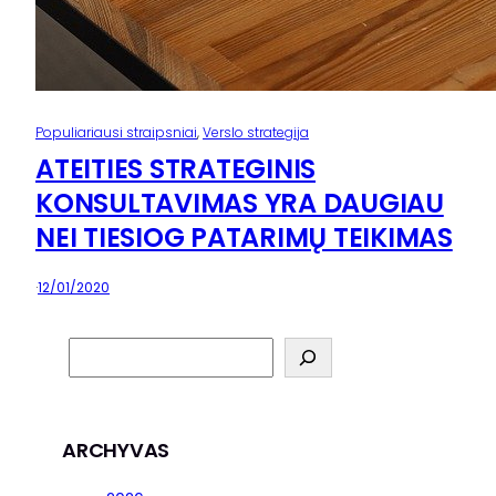
Populiariausi straipsniai
, 
Verslo strategija
ATEITIES STRATEGINIS
KONSULTAVIMAS YRA DAUGIAU
NEI TIESIOG PATARIMŲ TEIKIMAS
·
12/01/2020
S
e
a
r
c
ARCHYVAS
h