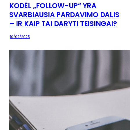
KODĖL „FOLLOW-UP“ YRA
SVARBIAUSIA PARDAVIMO DALIS
– IR KAIP TAI DARYTI TEISINGAI?
·
10/02/2025