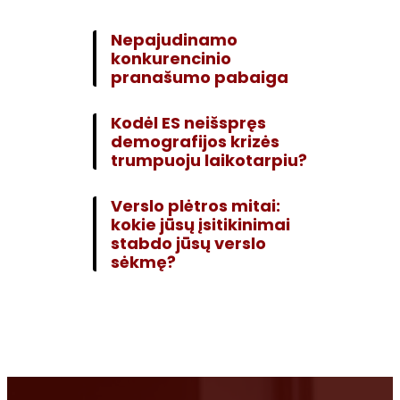
Nepajudinamo
konkurencinio
pranašumo pabaiga
Kodėl ES neišspręs
demografijos krizės
trumpuoju laikotarpiu?
Verslo plėtros mitai:
kokie jūsų įsitikinimai
stabdo jūsų verslo
sėkmę?