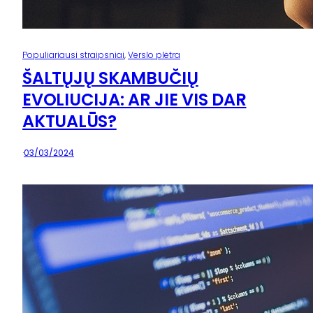
Populiariausi straipsniai
, 
Verslo plėtra
ŠALTŲJŲ SKAMBUČIŲ
EVOLIUCIJA: AR JIE VIS DAR
AKTUALŪS?
·
03/03/2024