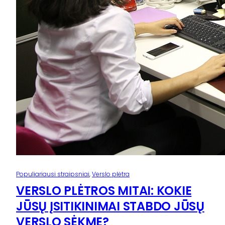
Populiariausi straipsniai
, 
Verslo plėtra
VERSLO PLĖTROS MITAI: KOKIE
JŪSŲ ĮSITIKINIMAI STABDO JŪSŲ
VERSLO SĖKMĘ?