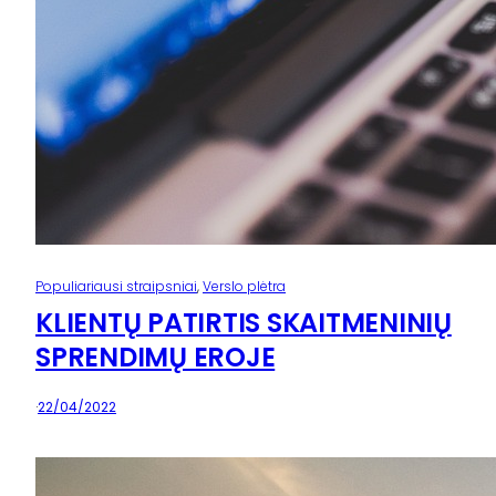
Populiariausi straipsniai
, 
Verslo plėtra
KLIENTŲ PATIRTIS SKAITMENINIŲ
SPRENDIMŲ EROJE
·
22/04/2022