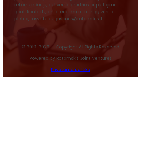
rekomendacijų dėl verslo pradžios ar plėtojimo,
gauti kontaktų ar sprendimų reikalingų verslo
plėtrai, rašykite augustinas@rotomskis.lt
© 2019-2026 — Copyright All Rights Reserved
Powered by Rotomskis Joint Ventures
Privatumo politika