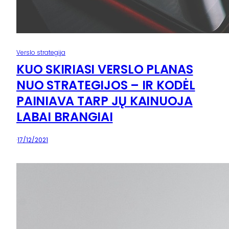
Verslo strategija
KUO SKIRIASI VERSLO PLANAS
NUO STRATEGIJOS – IR KODĖL
PAINIAVA TARP JŲ KAINUOJA
LABAI BRANGIAI
·
17/12/2021