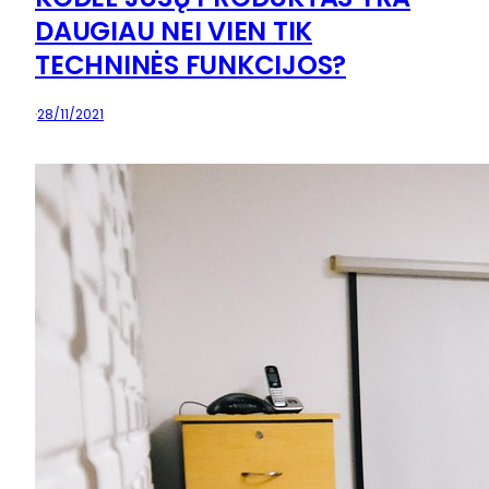
DAUGIAU NEI VIEN TIK
TECHNINĖS FUNKCIJOS?
·
28/11/2021