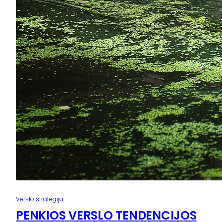
Verslo strategija
PENKIOS VERSLO TENDENCIJOS