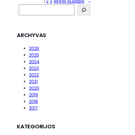
1
2
3
4
Kitas puslapis
→
S
e
a
r
c
ARCHYVAS
h
2026
2025
2024
2023
2022
2021
2020
2019
2018
2017
KATEGORIJOS