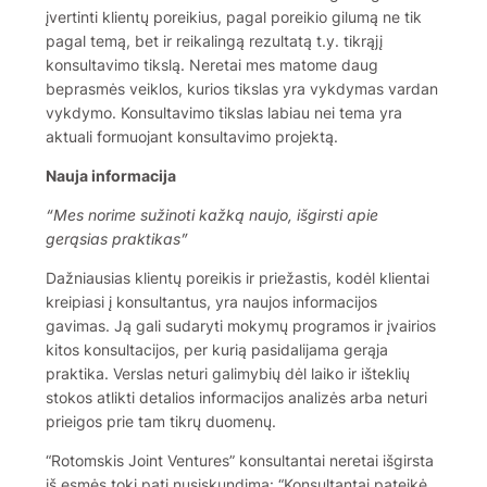
įvertinti klientų poreikius, pagal poreikio gilumą ne tik
pagal temą, bet ir reikalingą rezultatą t.y. tikrąjį
konsultavimo tikslą. Neretai mes matome daug
beprasmės veiklos, kurios tikslas yra vykdymas vardan
vykdymo. Konsultavimo tikslas labiau nei tema yra
aktuali formuojant konsultavimo projektą.
Nauja informacija
“Mes norime sužinoti kažką naujo, išgirsti apie
gerąsias praktikas”
Dažniausias klientų poreikis ir priežastis, kodėl klientai
kreipiasi į konsultantus, yra naujos informacijos
gavimas. Ją gali sudaryti mokymų programos ir įvairios
kitos konsultacijos, per kurią pasidalijama gerąja
praktika. Verslas neturi galimybių dėl laiko ir išteklių
stokos atlikti detalios informacijos analizės arba neturi
prieigos prie tam tikrų duomenų.
“Rotomskis Joint Ventures” konsultantai neretai išgirsta
iš esmės tokį patį nusiskundimą: “Konsultantai pateikė