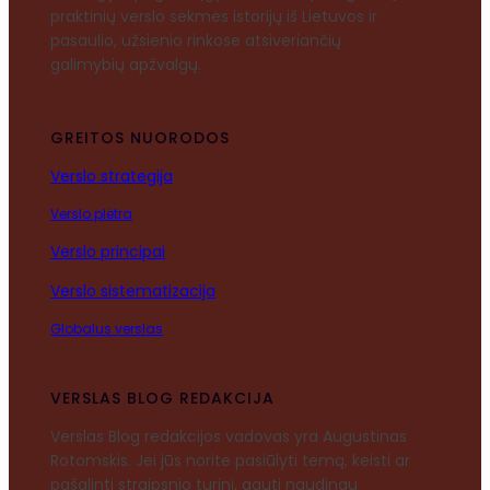
praktinių verslo sėkmės istorijų iš Lietuvos ir
pasaulio, užsienio rinkose atsiveriančių
galimybių apžvalgų.
GREITOS NUORODOS
Verslo strategija
Verslo plėtra
Verslo principai
Verslo sistematizacija
Globalus verslas
VERSLAS BLOG REDAKCIJA
Verslas Blog redakcijos vadovas yra Augustinas
Rotomskis. Jei jūs norite pasiūlyti temą, keisti ar
pašalinti straipsnio turinį, gauti naudingų