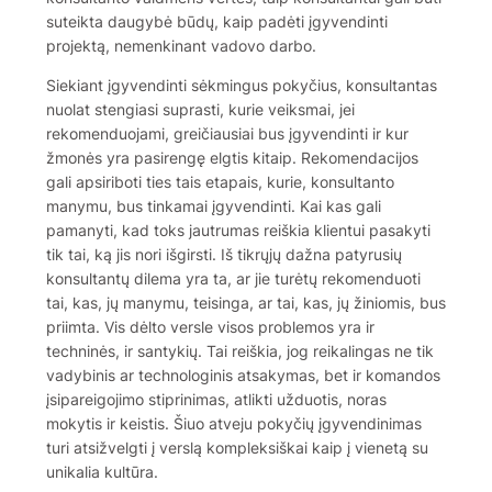
suteikta daugybė būdų, kaip padėti įgyvendinti
projektą, nemenkinant vadovo darbo.
Siekiant įgyvendinti sėkmingus pokyčius, konsultantas
nuolat stengiasi suprasti, kurie veiksmai, jei
rekomenduojami, greičiausiai bus įgyvendinti ir kur
žmonės yra pasirengę elgtis kitaip. Rekomendacijos
gali apsiriboti ties tais etapais, kurie, konsultanto
manymu, bus tinkamai įgyvendinti. Kai kas gali
pamanyti, kad toks jautrumas reiškia klientui pasakyti
tik tai, ką jis nori išgirsti. Iš tikrųjų dažna patyrusių
konsultantų dilema yra ta, ar jie turėtų rekomenduoti
tai, kas, jų manymu, teisinga, ar tai, kas, jų žiniomis, bus
priimta. Vis dėlto versle visos problemos yra ir
techninės, ir santykių. Tai reiškia, jog reikalingas ne tik
vadybinis ar technologinis atsakymas, bet ir komandos
įsipareigojimo stiprinimas, atlikti užduotis, noras
mokytis ir keistis. Šiuo atveju pokyčių įgyvendinimas
turi atsižvelgti į verslą kompleksiškai kaip į vienetą su
unikalia kultūra.