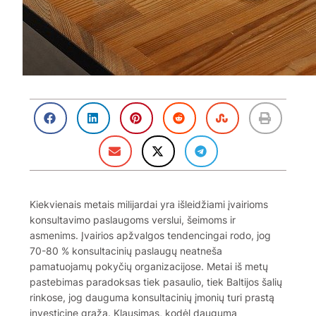
Kiekvienais metais milijardai yra išleidžiami įvairioms
konsultavimo paslaugoms verslui, šeimoms ir
asmenims. Įvairios apžvalgos tendencingai rodo, jog
70-80 % konsultacinių paslaugų neatneša
pamatuojamų pokyčių organizacijose. Metai iš metų
pastebimas paradoksas tiek pasaulio, tiek Baltijos šalių
rinkose, jog dauguma konsultacinių įmonių turi prastą
investicinę grąžą. Klausimas, kodėl dauguma