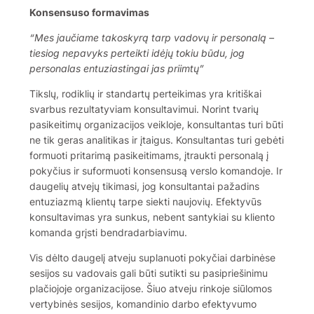
Konsensuso formavimas
“Mes jaučiame takoskyrą tarp vadovų ir personalą –
tiesiog nepavyks perteikti idėjų tokiu būdu, jog
personalas entuziastingai jas priimtų”
Tikslų, rodiklių ir standartų perteikimas yra kritiškai
svarbus rezultatyviam konsultavimui. Norint tvarių
pasikeitimų organizacijos veikloje, konsultantas turi būti
ne tik geras analitikas ir įtaigus. Konsultantas turi gebėti
formuoti pritarimą pasikeitimams, įtraukti personalą į
pokyčius ir suformuoti konsensusą verslo komandoje. Ir
daugelių atvejų tikimasi, jog konsultantai pažadins
entuziazmą klientų tarpe siekti naujovių. Efektyvūs
konsultavimas yra sunkus, nebent santykiai su kliento
komanda grįsti bendradarbiavimu.
Vis dėlto daugelį atveju suplanuoti pokyčiai darbinėse
sesijos su vadovais gali būti sutikti su pasipriešinimu
plačiojoje organizacijose. Šiuo atveju rinkoje siūlomos
vertybinės sesijos, komandinio darbo efektyvumo