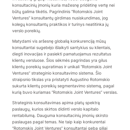
konsultacinių įmonių kuria mažesnę pridėtinę vertę nei
būtų galima tikėtis. Pagrindinis “Rotomskis Joint
Ventures” konsultantų girdimas nusiskundimas, jog
kolegų konsultantų praktikos ir turinys neatitinka jų
verslo poreikių.
Matydami vis aršesnę globalią konkurenciją mūsų
konsultantai sugebėjo išlaikyti santykius su klientais,
diegti inovacijas ir pasiekti pamatuojamus rezultatus
klientų versluose. Šios sėkmės pagrindas yra gilus
klientų poreikių supratimas ir unikali “Rotomskis Joint
Ventures” strateginio konsultavimo sistema. Šio
straipsnio tikslas yra pristatyti Augustino Rotomskio
sukurta klientų poreikių segmentavimo sistemą, pagal
kurią buvo kuriamas “Rotomskis Joint Ventures” verslas.
Strateginis konsultavimas apima platų spektrą
paslaugų, kurios skirtos didinti verslo kapitalo
rentabilumą. Dauguma konsultacinių įmonių skirsto
paslaugas pagal temas. Ne taip kaip konkurentai
“Rotomskis Joint Ventures” konsultantai geba giliai