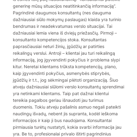
generinę mūsų situacijos neatitinkančią informaciją”.
Pagrindinė daugumos konsultantų (nes dauguma
dažniausiai siūlo mokymų paslaugas) klaida yra turinio
bendrumas ir neadekvatumas verslo situacijai. Tai
dažniausiai lemia viena iš dviejų priežasčių. Pirmoji –
konsultanto kompetencijos stoka. Konsultantas
paprasčiausiai neturi žinių, įgūdžių ar patirties
reikalingų verslui. Antroji – klientai jau turi reikalingą
informaciją, jog įgyvendinti pokyčius ir problema slypi
kitur. Neretai klientams trūksta kompetencijų, plano,
kaip įgyvendinti pokyčius, asmenybės stiprybės,
įgūdžių ir t.t., jog sėkmingai plėtoti organizaciją. Šiuo
atveju dažniausiai siūlomi verslo konsultantų sprendimai
yra netinkami klientams. Taip pat dažnai klientui
tereikia pagalbos geriau išnaudoti jau turimus
duomenis. Tokiu atveju pašalinis asmuo negali pateikti
naudingų išvadų, nebent jis supranta, kodėl ieškoma
informacijos ir kaip ji bus naudojama. Konsultantai
pirmiausia turėtų nustatyti, kokia svarbi informacija jau
yra. Be to, profesionalai privalo ištirti pagrindinius