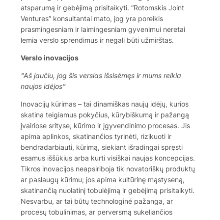
atsparumą ir gebėjimą prisitaikyti. “Rotomskis Joint
Ventures” konsultantai mato, jog yra poreikis
prasmingesniam ir laimingesniam gyvenimui neretai
lemia verslo sprendimus ir negali būti užmirštas.
Verslo inovacijos
“Aš jaučiu, jog šis verslas išsisėmęs ir mums reikia
naujos idėjos”
Inovacijų kūrimas – tai dinamiškas naujų idėjų, kurios
skatina teigiamus pokyčius, kūrybiškumą ir pažangą
įvairiose srityse, kūrimo ir įgyvendinimo procesas. Jis
apima aplinkos, skatinančios tyrinėti, rizikuoti ir
bendradarbiauti, kūrimą, siekiant išradingai spręsti
esamus iššūkius arba kurti visiškai naujas koncepcijas.
Tikros inovacijos neapsiriboja tik novatoriškų produktų
ar paslaugų kūrimu; jos apima kultūrinę mąstyseną,
skatinančią nuolatinį tobulėjimą ir gebėjimą prisitaikyti.
Nesvarbu, ar tai būtų technologinė pažanga, ar
procesų tobulinimas, ar perversmą sukeliančios