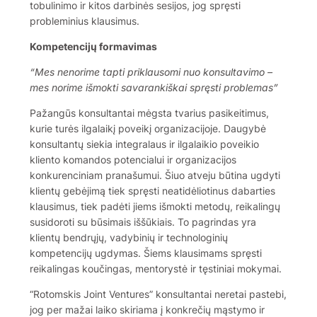
tobulinimo ir kitos darbinės sesijos, jog spręsti
probleminius klausimus.
Kompetencijų formavimas
“Mes nenorime tapti priklausomi nuo konsultavimo –
mes norime išmokti savarankiškai spręsti problemas”
Pažangūs konsultantai mėgsta tvarius pasikeitimus,
kurie turės ilgalaikį poveikį organizacijoje. Daugybė
konsultantų siekia integralaus ir ilgalaikio poveikio
kliento komandos potencialui ir organizacijos
konkurenciniam pranašumui. Šiuo atveju būtina ugdyti
klientų gebėjimą tiek spręsti neatidėliotinus dabarties
klausimus, tiek padėti jiems išmokti metodų, reikalingų
susidoroti su būsimais iššūkiais. To pagrindas yra
klientų bendrųjų, vadybinių ir technologinių
kompetencijų ugdymas. Šiems klausimams spręsti
reikalingas koučingas, mentorystė ir tęstiniai mokymai.
“Rotomskis Joint Ventures” konsultantai neretai pastebi,
jog per mažai laiko skiriama į konkrečių mąstymo ir