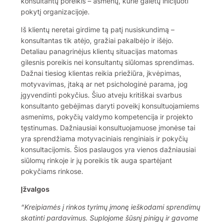
konsultantų poreikis – asmenų, kurie galėtų inicijuoti
pokytį organizacijoje.
Iš klientų neretai girdime tą patį nusiskundimą –
konsultantas tik atėjo, gražiai pakalbėjo ir išėjo.
Detaliau panagrinėjus klientų situacijas matomas
gilesnis poreikis nei konsultantų siūlomas sprendimas.
Dažnai tiesiog klientas reikia priežiūra, įkvėpimas,
motyvavimas, įtaką ar net psichologinė parama, jog
įgyvendinti pokyčius. Šiuo atveju kritiškai svarbus
konsultanto gebėjimas daryti poveikį konsultuojamiems
asmenims, pokyčių valdymo kompetencija ir projekto
tęstinumas. Dažniausiai konsultuojamuose įmonėse tai
yra sprendžiama motyvaciniais renginiais ir pokyčių
konsultacijomis. Šios paslaugos yra vienos dažniausiai
siūlomų rinkoje ir jų poreikis tik auga spartėjant
pokyčiams rinkose.
Įžvalgos
“Kreipiamės į rinkos tyrimų įmonę ieškodami sprendimų
skatinti pardavimus. Suplojome šūsnį pinigų ir gavome