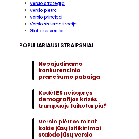
Verslo strategija
Verslo plėtra
Verslo principai
Verslo sistematizacija
Globalus verslas
POPULIARIAUSI STRAIPSNIAI
Nepajudinamo
konkurencinio
pranašumo pabaiga
Kodėl ES neišspręs
demografijos krizės
trumpuoju laikotarpiu?
Verslo plėtros mitai:
kokie jūsų įsitikinimai
stabdo jūsų verslo