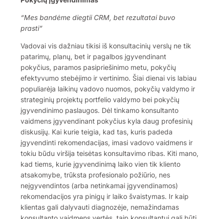
“Mes bandėme diegtii CRM, bet rezultatai buvo
prasti”
Vadovai vis dažniau tikisi iš konsultacinių verslų ne tik
patarimų, planų, bet ir pagalbos įgyvendinant
pokyčius, paramos pasipriešinimo metu, pokyčių
efektyvumo stebėjimo ir vertinimo. Šiai dienai vis labiau
populiarėja laikinų vadovo nuomos, pokyčių valdymo ir
strateginių projektų portfelio valdymo bei pokyčių
įgyvendinimo paslaugos. Dėl tinkamo konsultanto
vaidmens įgyvendinant pokyčius kyla daug profesinių
diskusijų. Kai kurie teigia, kad tas, kuris padeda
įgyvendinti rekomendacijas, imasi vadovo vaidmens ir
tokiu būdu viršija teisėtas konsultavimo ribas. Kiti mano,
kad tiems, kurie įgyvendinimą laiko vien tik kliento
atsakomybe, trūksta profesionalo požiūrio, nes
neįgyvendintos (arba netinkamai įgyvendinamos)
rekomendacijos yra pinigų ir laiko švaistymas. Ir kaip
klientas gali dalyvauti diagnozėje, nemažindamas
konsultanto vaidmens vertės, taip konsultantui gali būti