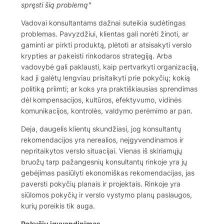
spręsti šią problemą”
Vadovai konsultantams dažnai suteikia sudėtingas
problemas. Pavyzdžiui, klientas gali norėti žinoti, ar
gaminti ar pirkti produktą, plėtoti ar atsisakyti verslo
krypties ar pakeisti rinkodaros strategiją. Arba
vadovybė gali paklausti, kaip pertvarkyti organizaciją,
kad ji galėtų lengviau prisitaikyti prie pokyčių; kokią
politiką priimti; ar koks yra praktiškiausias sprendimas
dėl kompensacijos, kultūros, efektyvumo, vidinės
komunikacijos, kontrolės, valdymo perėmimo ar pan.
Deja, daugelis klientų skundžiasi, jog konsultantų
rekomendacijos yra nerealios, neįgyvendinamos ir
nepritaikytos verslo situacijai. Vienas iš skiriamųjų
bruožų tarp pažangesnių konsultantų rinkoje yra jų
gebėjimas pasiūlyti ekonomiškas rekomendacijas, jas
paversti pokyčių planais ir projektais. Rinkoje yra
siūlomos pokyčių ir verslo vystymo planų paslaugos,
kurių poreikis tik auga.
Pokyčių įgyvendinimas