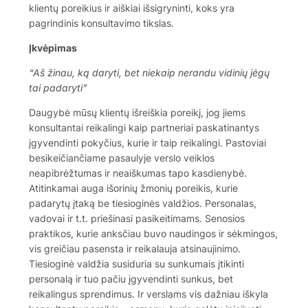
klientų poreikius ir aiškiai išsigryninti, koks yra
pagrindinis konsultavimo tikslas.
Įkvėpimas
“Aš žinau, ką daryti, bet niekaip nerandu vidinių jėgų
tai padaryti”
Daugybė mūsų klientų išreiškia poreikį, jog jiems
konsultantai reikalingi kaip partneriai paskatinantys
įgyvendinti pokyčius, kurie ir taip reikalingi. Pastoviai
besikeičiančiame pasaulyje verslo veiklos
neapibrėžtumas ir neaiškumas tapo kasdienybė.
Atitinkamai auga išorinių žmonių poreikis, kurie
padarytų įtaką be tiesioginės valdžios. Personalas,
vadovai ir t.t. priešinasi pasikeitimams. Senosios
praktikos, kurie anksčiau buvo naudingos ir sėkmingos,
vis greičiau pasensta ir reikalauja atsinaujinimo.
Tiesioginė valdžia susiduria su sunkumais įtikinti
personalą ir tuo pačiu įgyvendinti sunkus, bet
reikalingus sprendimus. Ir verslams vis dažniau iškyla