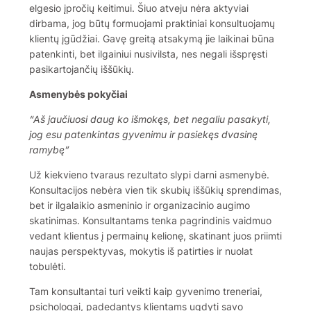
elgesio įpročių keitimui. Šiuo atveju nėra aktyviai
dirbama, jog būtų formuojami praktiniai konsultuojamų
klientų įgūdžiai. Gavę greitą atsakymą jie laikinai būna
patenkinti, bet ilgainiui nusivilsta, nes negali išspręsti
pasikartojančių iššūkių.
Asmenybės pokyčiai
“Aš jaučiuosi daug ko išmokęs, bet negaliu pasakyti,
jog esu patenkintas gyvenimu ir pasiekęs dvasinę
ramybę”
Už kiekvieno tvaraus rezultato slypi darni asmenybė.
Konsultacijos nebėra vien tik skubių iššūkių sprendimas,
bet ir ilgalaikio asmeninio ir organizacinio augimo
skatinimas. Konsultantams tenka pagrindinis vaidmuo
vedant klientus į permainų kelionę, skatinant juos priimti
naujas perspektyvas, mokytis iš patirties ir nuolat
tobulėti.
Tam konsultantai turi veikti kaip gyvenimo treneriai,
psichologai, padedantys klientams ugdyti savo