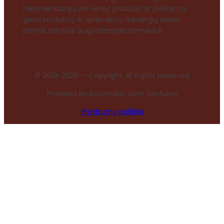
rekomendacijų dėl verslo pradžios ar plėtojimo,
gauti kontaktų ar sprendimų reikalingų verslo
plėtrai, rašykite augustinas@rotomskis.lt
© 2019-2026 — Copyright All Rights Reserved
Powered by Rotomskis Joint Ventures
Privatumo politika