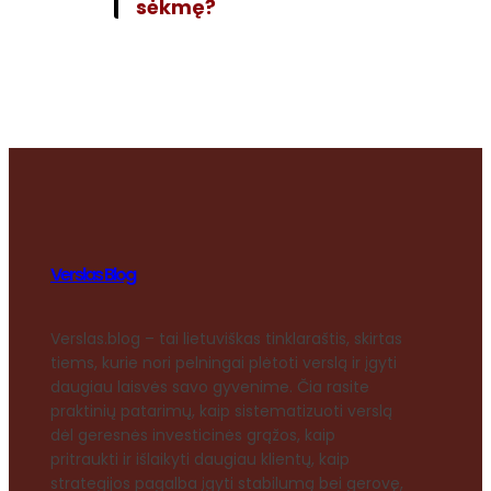
sėkmę?
Verslas Blog
Verslas.blog – tai lietuviškas tinklaraštis, skirtas
tiems, kurie nori pelningai plėtoti verslą ir įgyti
daugiau laisvės savo gyvenime. Čia rasite
praktinių patarimų, kaip sistematizuoti verslą
dėl geresnės investicinės grąžos, kaip
pritraukti ir išlaikyti daugiau klientų, kaip
strategijos pagalba įgyti stabilumą bei gerovę,