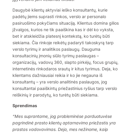
Daugybė klientų aktyviai ieško konsultantų, kurie
padėtų jiems suprasti rinkos, verslo ar personalo
pasiruošimo pokyčiams situaciją. Klientus domina gilios
įžvalgos, kurios ne tik paaiškina kas ir dėl ko vyksta,
bet ir atskleidžia platesnį kontekstą, ko turėtų būti
siekiama. Čia rinkoje reikėtų padaryti takoskyrą tarp
verslo tyrimų ir analitikos paslaugų. Dauguma
konsultacinių įmonių siūlo tyrimų paslaugas –
organizacijų, vadovų 360, slapto pirkėjų, focus grupių,
internetinės rinkodaros srautų ir kitus tyrimus. Deja, ko
klientams dažniausiai reikia ir ko jie negauna iš
konsultantų – yra verslo analitinės paslaugos, jog
konsultantai paaiškintų priežastinius ryšius tarp verslo
reiškinių ir parodytų, ko turėtų būti siekiama.
Sprendimas
“Mes suprantame, jog probleminėse parduotuvėse
pagrindinė prasto klientų aptarnavimo priežastis yra
prastas vadovavimas. Deja, mes nežinome, kaip