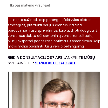
Iki pasimatymo viršūnėje!
Jei norite sužinoti, kaip parengti efektyvias plėtros
strategijas, pritraukti naujus klientus ir didinti
pardavimus, rasti sprendimus, kaip uždirbti daugiau iš
verslo, susisiekite dėl asmeninių verslo konsultacijų.
Mūsų ekspertai padės rasti optimalius sprendimus, kaip
maksimaliai padidinti Jūsų verslo pelningumą.
REIKIA KONSULTACIJOS? APSILANKYKITE MŪSŲ
SVETAINĖJE IR
SUŽINOKITE DAUGIAU.