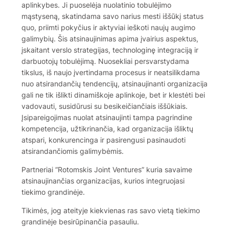
aplinkybes. Ji puoselėja nuolatinio tobulėjimo
mąstyseną, skatindama savo narius mesti iššūkį status
quo, priimti pokyčius ir aktyviai ieškoti naujų augimo
galimybių. Šis atsinaujinimas apima įvairius aspektus,
įskaitant verslo strategijas, technologinę integraciją ir
darbuotojų tobulėjimą. Nuosekliai persvarstydama
tikslus, iš naujo įvertindama procesus ir neatsilikdama
nuo atsirandančių tendencijų, atsinaujinanti organizacija
gali ne tik išlikti dinamiškoje aplinkoje, bet ir klestėti bei
vadovauti, susidūrusi su besikeičiančiais iššūkiais.
Įsipareigojimas nuolat atsinaujinti tampa pagrindine
kompetencija, užtikrinančia, kad organizacija išliktų
atspari, konkurencinga ir pasirengusi pasinaudoti
atsirandančiomis galimybėmis.
Partneriai “Rotomskis Joint Ventures” kuria savaime
atsinaujinančias organizacijas, kurios integruojasi
tiekimo grandinėje.
Tikimės, jog ateityje kiekvienas ras savo vietą tiekimo
grandinėje besirūpinančia pasauliu.