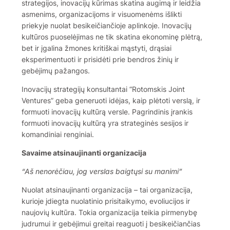
strategijos, inovacijų kūrimas skatina augimą ir leidžia
asmenims, organizacijoms ir visuomenėms išlikti
priekyje nuolat besikeičiančioje aplinkoje. Inovacijų
kultūros puoselėjimas ne tik skatina ekonominę plėtrą,
bet ir įgalina žmones kritiškai mąstyti, drąsiai
eksperimentuoti ir prisidėti prie bendros žinių ir
gebėjimų pažangos.
Inovacijų strategijų konsultantai “Rotomskis Joint
Ventures” geba generuoti idėjas, kaip plėtoti verslą, ir
formuoti inovacijų kultūrą versle. Pagrindinis įrankis
formuoti inovacijų kultūrą yra strateginės sesijos ir
komandiniai renginiai.
Savaime atsinaujinanti organizacija
“Aš nenorėčiau, jog verslas baigtųsi su manimi”
Nuolat atsinaujinanti organizacija – tai organizacija,
kurioje įdiegta nuolatinio prisitaikymo, evoliucijos ir
naujovių kultūra. Tokia organizacija teikia pirmenybę
judrumui ir gebėjimui greitai reaguoti į besikeičiančias