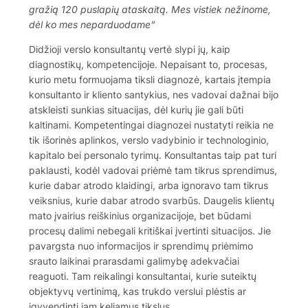
gražią 120 puslapių ataskaitą. Mes vistiek nežinome,
dėl ko mes neparduodame”
Didžioji verslo konsultantų vertė slypi jų, kaip
diagnostikų, kompetencijoje. Nepaisant to, procesas,
kurio metu formuojama tiksli diagnozė, kartais įtempia
konsultanto ir kliento santykius, nes vadovai dažnai bijo
atskleisti sunkias situacijas, dėl kurių jie gali būti
kaltinami. Kompetentingai diagnozei nustatyti reikia ne
tik išorinės aplinkos, verslo vadybinio ir technologinio,
kapitalo bei personalo tyrimų. Konsultantas taip pat turi
paklausti, kodėl vadovai priėmė tam tikrus sprendimus,
kurie dabar atrodo klaidingi, arba ignoravo tam tikrus
veiksnius, kurie dabar atrodo svarbūs. Daugelis klientų
mato įvairius reiškinius organizacijoje, bet būdami
procesų dalimi nebegali kritiškai įvertinti situacijos. Jie
pavargsta nuo informacijos ir sprendimų priėmimo
srauto laikinai prarasdami galimybę adekvačiai
reaguoti. Tam reikalingi konsultantai, kurie suteiktų
objektyvų vertinimą, kas trukdo verslui plėstis ar
įgyvendinti jam keliamus tikslus.