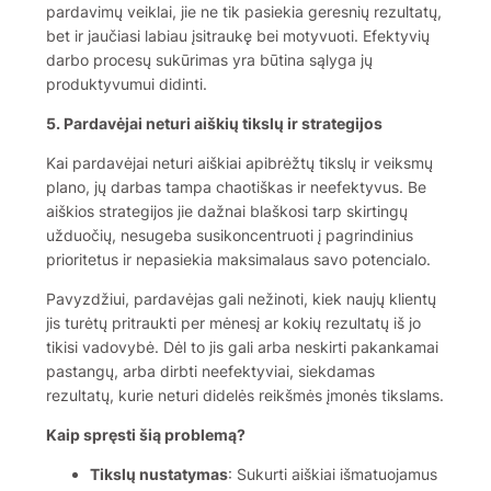
pardavimų veiklai, jie ne tik pasiekia geresnių rezultatų,
bet ir jaučiasi labiau įsitraukę bei motyvuoti. Efektyvių
darbo procesų sukūrimas yra būtina sąlyga jų
produktyvumui didinti.
5. Pardavėjai neturi aiškių tikslų ir strategijos
Kai pardavėjai neturi aiškiai apibrėžtų tikslų ir veiksmų
plano, jų darbas tampa chaotiškas ir neefektyvus. Be
aiškios strategijos jie dažnai blaškosi tarp skirtingų
užduočių, nesugeba susikoncentruoti į pagrindinius
prioritetus ir nepasiekia maksimalaus savo potencialo.
Pavyzdžiui, pardavėjas gali nežinoti, kiek naujų klientų
jis turėtų pritraukti per mėnesį ar kokių rezultatų iš jo
tikisi vadovybė. Dėl to jis gali arba neskirti pakankamai
pastangų, arba dirbti neefektyviai, siekdamas
rezultatų, kurie neturi didelės reikšmės įmonės tikslams.
Kaip spręsti šią problemą?
Tikslų nustatymas
: Sukurti aiškiai išmatuojamus