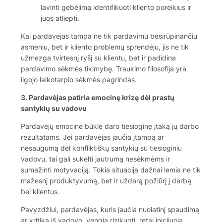
lavinti gebėjimą identifikuoti kliento poreikius ir
juos atliepti.
Kai pardavėjas tampa ne tik pardavimu besirūpinančiu
asmeniu, bet ir kliento problemų sprendėju, jis ne tik
užmezga tvirtesnį ryšį su klientu, bet ir padidina
pardavimo sėkmės tikimybę. Traukimo filosofija yra
ilgojo laikotarpio sėkmės pagrindas.
3. Pardavėjas patiria emocinę krizę dėl prastų
santykių su vadovu
Pardavėjų emocinė būklė daro tiesioginę įtaką jų darbo
rezultatams. Jei pardavėjas jaučia įtampą ar
nesaugumą dėl konfliktiškų santykių su tiesioginiu
vadovu, tai gali sukelti jautrumą nesėkmėms ir
sumažinti motyvaciją. Tokia situacija dažnai lemia ne tik
mažesnį produktyvumą, bet ir uždarą požiūrį į darbą
bei klientus.
Pavyzdžiui, pardavėjas, kuris jaučia nuolatinį spaudimą
ar kritiką iš vadovo, vengia rizikuoti, retai inicijuoja