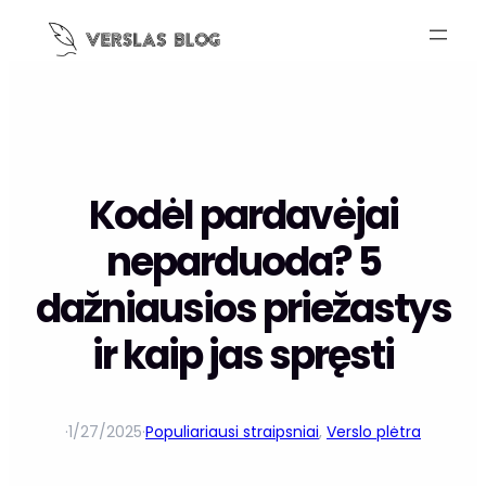
Kodėl pardavėjai
neparduoda? 5
dažniausios priežastys
ir kaip jas spręsti
·
1/27/2025
·
Populiariausi straipsniai
, 
Verslo plėtra