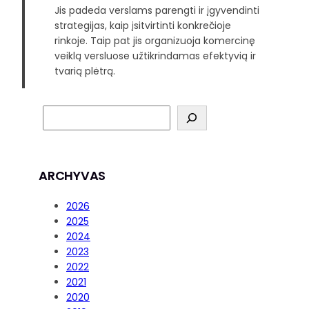
Jis padeda verslams parengti ir įgyvendinti
strategijas, kaip įsitvirtinti konkrečioje
rinkoje. Taip pat jis organizuoja komercinę
veiklą versluose užtikrindamas efektyvią ir
tvarią plėtrą.
ARCHYVAS
2026
2025
2024
2023
2022
2021
2020