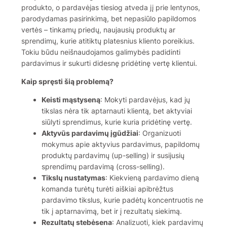
produkto, o pardavėjas tiesiog atveda jį prie lentynos,
parodydamas pasirinkimą, bet nepasiūlo papildomos
vertės – tinkamų priedų, naujausių produktų ar
sprendimų, kurie atitiktų platesnius kliento poreikius.
Tokiu būdu neišnaudojamos galimybės padidinti
pardavimus ir sukurti didesnę pridėtinę vertę klientui.
Kaip spręsti šią problemą?
Keisti mąstyseną
: Mokyti pardavėjus, kad jų
tikslas nėra tik aptarnauti klientą, bet aktyviai
siūlyti sprendimus, kurie kuria pridėtinę vertę.
Aktyvūs pardavimų įgūdžiai
: Organizuoti
mokymus apie aktyvius pardavimus, papildomų
produktų pardavimų (up-selling) ir susijusių
sprendimų pardavimą (cross-selling).
Tikslų nustatymas
: Kiekvieną pardavimo dieną
komanda turėtų turėti aiškiai apibrėžtus
pardavimo tikslus, kurie padėtų koncentruotis ne
tik į aptarnavimą, bet ir į rezultatų siekimą.
Rezultatų stebėsena
: Analizuoti, kiek pardavimų