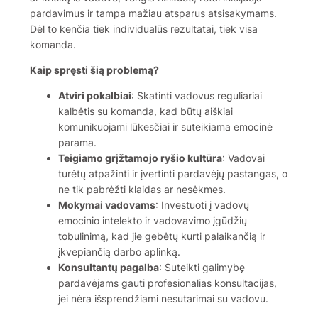
pardavimus ir tampa mažiau atsparus atsisakymams.
Dėl to kenčia tiek individualūs rezultatai, tiek visa
komanda.
Kaip spręsti šią problemą?
Atviri pokalbiai
: Skatinti vadovus reguliariai
kalbėtis su komanda, kad būtų aiškiai
komunikuojami lūkesčiai ir suteikiama emocinė
parama.
Teigiamo grįžtamojo ryšio kultūra
: Vadovai
turėtų atpažinti ir įvertinti pardavėjų pastangas, o
ne tik pabrėžti klaidas ar nesėkmes.
Mokymai vadovams
: Investuoti į vadovų
emocinio intelekto ir vadovavimo įgūdžių
tobulinimą, kad jie gebėtų kurti palaikančią ir
įkvepiančią darbo aplinką.
Konsultantų pagalba
: Suteikti galimybę
pardavėjams gauti profesionalias konsultacijas,
jei nėra išsprendžiami nesutarimai su vadovu.