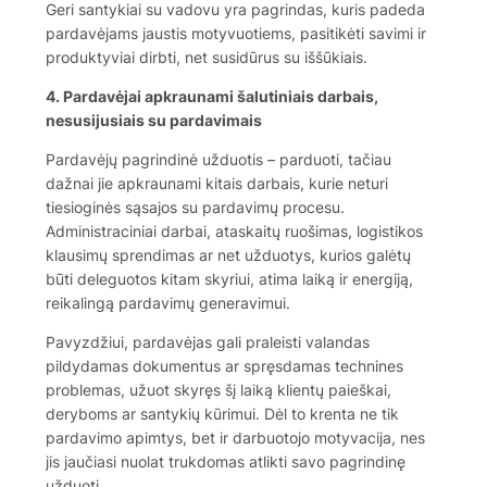
Geri santykiai su vadovu yra pagrindas, kuris padeda
pardavėjams jaustis motyvuotiems, pasitikėti savimi ir
produktyviai dirbti, net susidūrus su iššūkiais.
4. Pardavėjai apkraunami šalutiniais darbais,
nesusijusiais su pardavimais
Pardavėjų pagrindinė užduotis – parduoti, tačiau
dažnai jie apkraunami kitais darbais, kurie neturi
tiesioginės sąsajos su pardavimų procesu.
Administraciniai darbai, ataskaitų ruošimas, logistikos
klausimų sprendimas ar net užduotys, kurios galėtų
būti deleguotos kitam skyriui, atima laiką ir energiją,
reikalingą pardavimų generavimui.
Pavyzdžiui, pardavėjas gali praleisti valandas
pildydamas dokumentus ar spręsdamas technines
problemas, užuot skyręs šį laiką klientų paieškai,
deryboms ar santykių kūrimui. Dėl to krenta ne tik
pardavimo apimtys, bet ir darbuotojo motyvacija, nes
jis jaučiasi nuolat trukdomas atlikti savo pagrindinę
užduotį.