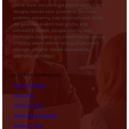
tiems, kurie nori pelningai plėtoti verslą ir įgyti
daugiau laisvės savo gyvenime. Čia rasite
praktinių patarimų, kaip sistematizuoti verslą
dėl geresnės investicinės grąžos, kaip
pritraukti ir išlaikyti daugiau klientų, kaip
strategijos pagalba įgyti stabilumą bei gerovę,
praktinių verslo sėkmės istorijų iš Lietuvos ir
pasaulio, užsienio rinkose atsiveriančių
galimybių apžvalgų.
GREITOS NUORODOS
Verslo strategija
Verslo plėtra
Verslo principai
Verslo sistematizacija
Globalus verslas