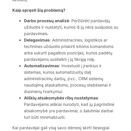
Kaip spręsti šią problemą?
Darbo procesų analizė
: Peržiūrėti pardavėjų
užduotis ir nustatyti, kurios iš jų nėra susijusios su
pardavimais.
Delegavimas
: Administracines, logistikos ar
technines užduotis priskirti kitoms komandoms
arba sukurti pagalbos pozicijas, kurios padėtų
pardavėjams susitelkti į jų tikrąją rolę.
Automatizavimas
: Investuoti į įrankius ir
sistemas, kurios automatizuotų dalį
administracinių darbų, pvz., CRM sistemų
naudojimą ataskaitoms, procesų stebėsenai ir
duomenų tvarkymui.
Aiškių atsakomybės ribų nustatymas
:
Pardavėjams aiškiai nurodyti, kad jų pagrindinė
atsakomybė yra pardavimai, o šalutiniai darbai
turi būti minimalizuoti.
Kai pardavėjai gali visą savo dėmesį skirti tiesiogiai