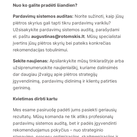
Nuo ko galite pradėti šiandien?
Pardavimų sistemos auditas:
Norite sužinoti, kaip jūsų
plėtros skyrius gali tapti tikru pardavimų varikliu?
Užsisakykite pardavimų sistemos auditą, parašydami
el. paštu
augustinas@rotomskis.lt
. Mūsų specialistai
įvertins jūsų plėtros skyrių bei pateiks konkrečias
rekomendacijas tobulinimui.
Sekite naujienas:
Apsilankykite mūsų tinklaraštyje arba
užsiprenumeruokite naujienlaiškį, kuriame dalinsimės
dar daugiau įžvalgų apie plėtros strategijų
įgyvendinimą, pardavimų didinimą ir klientų patirties
gerinimą.
Kvietimas dirbti kartu
Mes esame pasiruošę padėti jums pasiekti geriausių
rezultatų. Mūsų komanda ne tik atliks profesionalų
pardavimų sistemos auditą, bet ir padės įgyvendinti
rekomenduojamus pokyčius – nuo strateginio
planavimo, procesų optimizacijos, skaitmenizacijos ir