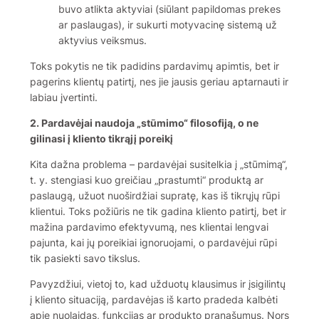
buvo atlikta aktyviai (siūlant papildomas prekes
ar paslaugas), ir sukurti motyvacinę sistemą už
aktyvius veiksmus.
Toks pokytis ne tik padidins pardavimų apimtis, bet ir
pagerins klientų patirtį, nes jie jausis geriau aptarnauti ir
labiau įvertinti.
2. Pardavėjai naudoja „stūmimo“ filosofiją, o ne
gilinasi į kliento tikrąjį poreikį
Kita dažna problema – pardavėjai susitelkia į „stūmimą“,
t. y. stengiasi kuo greičiau „prastumti“ produktą ar
paslaugą, užuot nuoširdžiai supratę, kas iš tikrųjų rūpi
klientui. Toks požiūris ne tik gadina kliento patirtį, bet ir
mažina pardavimo efektyvumą, nes klientai lengvai
pajunta, kai jų poreikiai ignoruojami, o pardavėjui rūpi
tik pasiekti savo tikslus.
Pavyzdžiui, vietoj to, kad užduotų klausimus ir įsigilintų
į kliento situaciją, pardavėjas iš karto pradeda kalbėti
apie nuolaidas, funkcijas ar produkto pranašumus. Nors