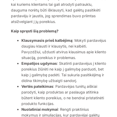
kai kuriems klientams tai gali atrodyti patrauklu,
dauguma norėtų būti išklausyti, kad galėtų pasitikėti
pardavėju ir jaustis, jog sprendimas buvo priimtas
atsižvelgiant į jų poreikius.
Kaip spręsti šią problemą?
Klausymasis prieš kalbėjimą
: Mokyti pardavėjus
daugiau klausti ir klausytis, nei kalbėti.
Pavyzdžiui, užduoti atvirus klausimus apie kliento
situaciją, poreikius ir problemas.
Empatijos ugdymas
: Skatinti pardavėjus į kliento
poreikius žiūrėti ne kaip į galimybę parduoti, bet
kaip į galimybę padėti. Tai sukuria pasitikėjimą ir
didina tikimybę užbaigti sandorį.
Vertės pateikimas
: Pardavėjas turėtų aiškiai
parodyti, kaip produktas ar paslauga atitinka
būtent kliento poreikius, o ne bendrai pristatinėti
produkto funkcijas.
Nuolatiniai mokymai
: Rengti praktinius
mokymus ir simuliacijas, kur pardavėjai galėtų