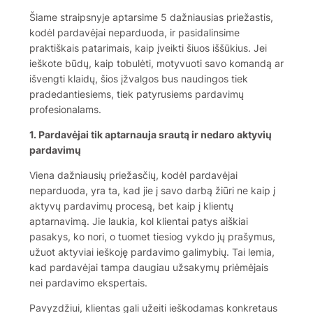
Šiame straipsnyje aptarsime 5 dažniausias priežastis,
kodėl pardavėjai neparduoda, ir pasidalinsime
praktiškais patarimais, kaip įveikti šiuos iššūkius. Jei
ieškote būdų, kaip tobulėti, motyvuoti savo komandą ar
išvengti klaidų, šios įžvalgos bus naudingos tiek
pradedantiesiems, tiek patyrusiems pardavimų
profesionalams.
1. Pardavėjai tik aptarnauja srautą ir nedaro aktyvių
pardavimų
Viena dažniausių priežasčių, kodėl pardavėjai
neparduoda, yra ta, kad jie į savo darbą žiūri ne kaip į
aktyvų pardavimų procesą, bet kaip į klientų
aptarnavimą. Jie laukia, kol klientai patys aiškiai
pasakys, ko nori, o tuomet tiesiog vykdo jų prašymus,
užuot aktyviai ieškoję pardavimo galimybių. Tai lemia,
kad pardavėjai tampa daugiau užsakymų priėmėjais
nei pardavimo ekspertais.
Pavyzdžiui, klientas gali užeiti ieškodamas konkretaus