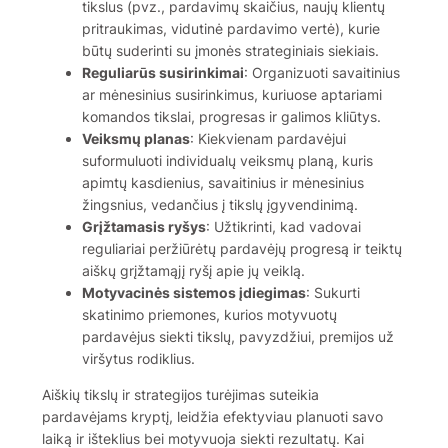
tikslus (pvz., pardavimų skaičius, naujų klientų
pritraukimas, vidutinė pardavimo vertė), kurie
būtų suderinti su įmonės strateginiais siekiais.
Reguliarūs susirinkimai
: Organizuoti savaitinius
ar mėnesinius susirinkimus, kuriuose aptariami
komandos tikslai, progresas ir galimos kliūtys.
Veiksmų planas
: Kiekvienam pardavėjui
suformuluoti individualų veiksmų planą, kuris
apimtų kasdienius, savaitinius ir mėnesinius
žingsnius, vedančius į tikslų įgyvendinimą.
Grįžtamasis ryšys
: Užtikrinti, kad vadovai
reguliariai peržiūrėtų pardavėjų progresą ir teiktų
aiškų grįžtamąjį ryšį apie jų veiklą.
Motyvacinės sistemos įdiegimas
: Sukurti
skatinimo priemones, kurios motyvuotų
pardavėjus siekti tikslų, pavyzdžiui, premijos už
viršytus rodiklius.
Aiškių tikslų ir strategijos turėjimas suteikia
pardavėjams kryptį, leidžia efektyviau planuoti savo
laiką ir išteklius bei motyvuoja siekti rezultatų. Kai