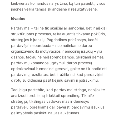
kiekvienas komandos narys žino, ką turi pasiekti, visos
įmonės veikla tampa sklandesnė ir rezultatyvesnė.
Išvados
Pardavimai – tai ne tik skaičiai ar sandoriai, bet ir aiškiai
struktūruotas procesas, reikalaujantis tinkamo požiūrio,
strategijos ir įrankių. Pagrindinės priežastys, kodėl
pardavėjai neparduoda – nuo netinkamo darbo
organizavimo iki motyvacijos ir emocinių iššūkių – yra
dažnos, tačiau ne neišsprendžiamos. Skirdami dėmesį
pardavimų komandos ugdymui, darbo procesų
optimizavimui ir emocinei gerovei, galite ne tik padidinti
pardavimų rezultatus, bet ir užtikrinti, kad pardavėjai
dirbtų su didesniu pasitikėjimu savimi ir įsitraukimu.
Tad jeigu pastebite, kad pardavimai stringa, nebijokite
analizuoti problemų ir ieškoti sprendimų. Tik aiški
strategija, tikslingas vadovavimas ir dėmesys
pardavėjų poreikiams gali paversti pardavimų iššūkius
galimybėmis pasiekti naujas aukštumas.