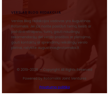
VERSLAS BLOG REDAKCIJA
Verslas Blog redakcijos vadovas yra Augustinas
Rotomskis. Jei jūs norite pasiūlyti temą, keisti ar
pašalinti straipsnio turinį, gauti naudingų
rekomendacijų dėl verslo pradžios ar plėtojimo,
gauti kontaktų ar sprendimų reikalingų verslo
plėtrai, rašykite augustinas@rotomskis.lt
© 2019-2026 — Copyright All Rights Reserved
Powered by Rotomskis Joint Ventures
Privatumo politika