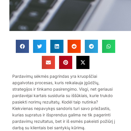
Pardavimų sėkmės pagrindas yra kruopščiai
apgalvotas procesas, kuris reikalauja įgūdžių,
strategijos ir tinkamo pasirengimo. Visgi, net geriausi
pardavėjai kartais susiduria su iššūkiais, kurie trukdo
pasiekti norimų rezultatų. Kodėl taip nutinka?
Kiekvienas nepavykęs sandoris turi savo priežastis,
kurias supratus ir išsprendus galima ne tik pagerinti
pardavimų rezultatus, bet ir iš esmės pakeisti požiūrį į
darbą su klientais bei santykių kūrimą.