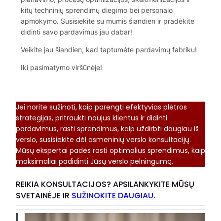
kitų techninių sprendimų diegimo bei personalo
apmokymo. Susisiekite su mumis šiandien ir pradėkite
didinti savo pardavimus jau dabar!
Veikite jau šiandien, kad taptumėte pardavimų fabriku!
Iki pasimatymo viršūnėje!
Jei norite sužinoti, kaip parengti efektyvias plėtros
strategijas, pritraukti naujus klientus ir didinti
pardavimus, rasti sprendimus, kaip uždirbti daugiau iš
verslo, susisiekite dėl asmeninių verslo konsultacijų.
Mūsų ekspertai padės rasti optimalius sprendimus, kaip
maksimaliai padidinti Jūsų verslo pelningumą.
REIKIA KONSULTACIJOS? APSILANKYKITE MŪSŲ
SVETAINĖJE IR
SUŽINOKITE DAUGIAU.