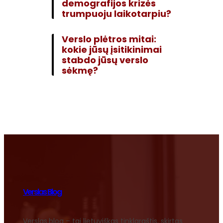
demografijos krizės
trumpuoju laikotarpiu?
Verslo plėtros mitai:
kokie jūsų įsitikinimai
stabdo jūsų verslo
sėkmę?
Verslas Blog
Verslas.blog – tai lietuviškas tinklaraštis, skirtas