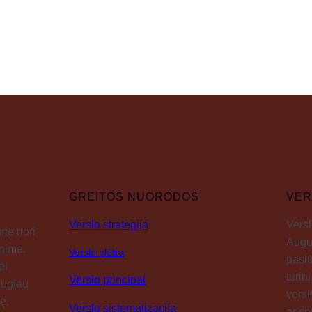
GREITOS NUORODOS
VER
Verslo strategija
Versl
rie nori
Augus
enime.
Verslo plėtra
pasiū
ėl
turin
Verslo principai
daugiau
versl
ę,
Verslo sistematizacija
ar sp