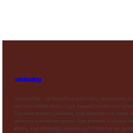
Verslas Blog
Verslas.blog – tai lietuviškas tinklaraštis, skirtas tiems, ku
pelningai plėtoti verslą ir įgyti daugiau laisvės savo gyv
Čia rasite praktinių patarimų, kaip sistematizuoti verslą d
geresnės investicinės grąžos, kaip pritraukti ir išlaikyti 
klientų, kaip strategijos pagalba įgyti stabilumą bei gerov