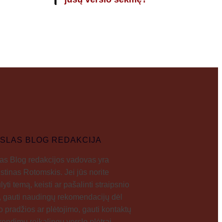
SLAS BLOG REDAKCIJA
as Blog redakcijos vadovas yra
tinas Rotomskis. Jei jūs norite
lyti temą, keisti ar pašalinti straipsnio
į, gauti naudingų rekomendacijų dėl
o pradžios ar plėtojimo, gauti kontaktų
rendimų reikalingų verslo plėtrai,