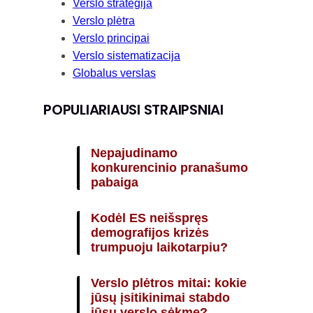
Verslo strategija
Verslo plėtra
Verslo principai
Verslo sistematizacija
Globalus verslas
POPULIARIAUSI STRAIPSNIAI
Nepajudinamo
konkurencinio pranašumo
pabaiga
Kodėl ES neišspręs
demografijos krizės
trumpuoju laikotarpiu?
Verslo plėtros mitai: kokie
jūsų įsitikinimai stabdo
jūsų verslo sėkmę?