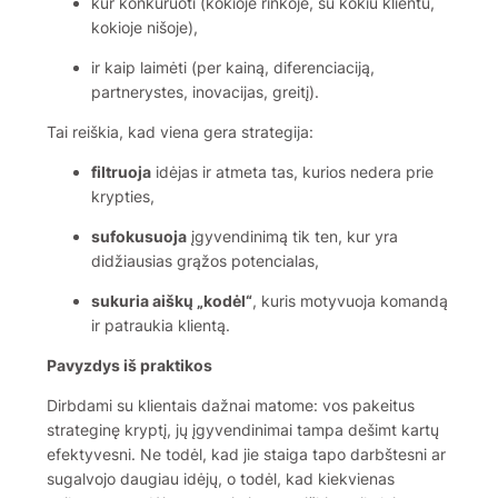
kur konkuruoti (kokioje rinkoje, su kokiu klientu,
kokioje nišoje),
ir kaip laimėti (per kainą, diferenciaciją,
partnerystes, inovacijas, greitį).
Tai reiškia, kad viena gera strategija:
filtruoja
idėjas ir atmeta tas, kurios nedera prie
krypties,
sufokusuoja
įgyvendinimą tik ten, kur yra
didžiausias grąžos potencialas,
sukuria aiškų „kodėl“
, kuris motyvuoja komandą
ir patraukia klientą.
Pavyzdys iš praktikos
Dirbdami su klientais dažnai matome: vos pakeitus
strateginę kryptį, jų įgyvendinimai tampa dešimt kartų
efektyvesni. Ne todėl, kad jie staiga tapo darbštesni ar
sugalvojo daugiau idėjų, o todėl, kad kiekvienas