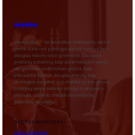
Verslas Blog
Verslas.blog – tai lietuviškas tinklaraštis, skirtas
tiems, kurie nori pelningai plėtoti verslą ir įgyti
daugiau laisvės savo gyvenime. Čia rasite
praktinių patarimų, kaip sistematizuoti verslą
dėl geresnės investicinės grąžos, kaip
pritraukti ir išlaikyti daugiau klientų, kaip
strategijos pagalba įgyti stabilumą bei gerovę,
praktinių verslo sėkmės istorijų iš Lietuvos ir
pasaulio, užsienio rinkose atsiveriančių
galimybių apžvalgų.
GREITOS NUORODOS
Verslo strategija