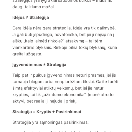
strategijos yra lyg aklai šaudomos kulkos – triukšmo
daug, taiklumo mažai.
Idėjos ≠ Strategija
Gera idėja nėra gera strategija. Idėja yra tik galimybė.
Ji gali būti įspūdinga, novatoriška, bet jei ji neįsipina į
aiškų „kaip laimėti rinkoje?“ atsakymą – tai tėra
vienkartinis blyksnis. Rinkoje pilna tokių blyksnių, kurie
greitai užgęsta.
Įgyvendinimas ≠ Strategija
Taip pat ir puikus įgyvendinimas neturi prasmės, jei jis
tarnauja blogam arba neapibrėžtam tikslui. Galite turėti
šimtą efektyviai atliktų veiksmų, bet jei jie neturi
krypties, tai tik „užimtumo ekonomika“. Įmonė atrodo
aktyvi, bet realiai ji nejuda į priekį.
Strategija = Kryptis + Pasirinkimai
Strategija yra sąmoningas pasirinkimas: