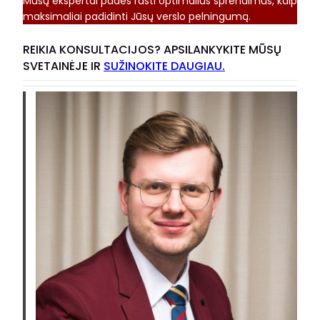
Mūsų ekspertai padės rasti optimalius sprendimus, kaip
maksimaliai padidinti Jūsų verslo pelningumą.
REIKIA KONSULTACIJOS? APSILANKYKITE MŪSŲ
SVETAINĖJE IR
SUŽINOKITE DAUGIAU.