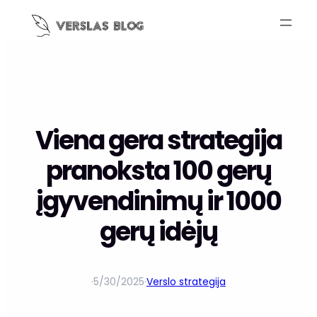
Viena gera strategija
pranoksta 100 gerų
įgyvendinimų ir 1000
gerų idėjų
·
5/30/2025
·
Verslo strategija