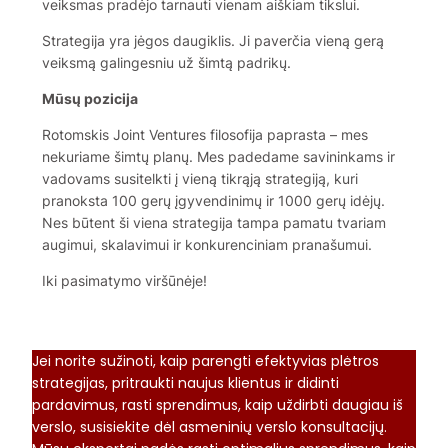
veiksmas pradėjo tarnauti vienam aiškiam tikslui.
Strategija yra jėgos daugiklis. Ji paverčia vieną gerą
veiksmą galingesniu už šimtą padrikų.
Mūsų pozicija
Rotomskis Joint Ventures filosofija paprasta – mes
nekuriame šimtų planų. Mes padedame savininkams ir
vadovams susitelkti į vieną tikrąją strategiją, kuri
pranoksta 100 gerų įgyvendinimų ir 1000 gerų idėjų.
Nes būtent ši viena strategija tampa pamatu tvariam
augimui, skalavimui ir konkurenciniam pranašumui.
Iki pasimatymo viršūnėje!
Jei norite sužinoti, kaip parengti efektyvias plėtros
strategijas, pritraukti naujus klientus ir didinti
pardavimus, rasti sprendimus, kaip uždirbti daugiau iš
verslo, susisiekite dėl asmeninių verslo konsultacijų.