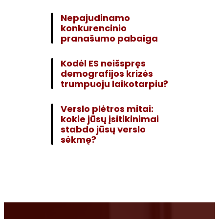
Nepajudinamo
konkurencinio
pranašumo pabaiga
Kodėl ES neišspręs
demografijos krizės
trumpuoju laikotarpiu?
Verslo plėtros mitai:
kokie jūsų įsitikinimai
stabdo jūsų verslo
sėkmę?