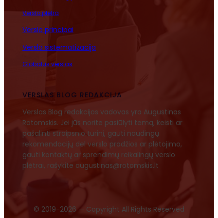
Verslo plėtra
Verslo principai
Verslo sistematizacija
Globalus verslas
VERSLAS BLOG REDAKCIJA
Verslas Blog redakcijos vadovas yra Augustinas
Rotomskis. Jei jūs norite pasiūlyti temą, keisti ar
pašalinti straipsnio turinį, gauti naudingų
rekomendacijų dėl verslo pradžios ar plėtojimo,
gauti kontaktų ar sprendimų reikalingų verslo
plėtrai, rašykite augustinas@rotomskis.lt
© 2019-2026 — Copyright All Rights Reserved