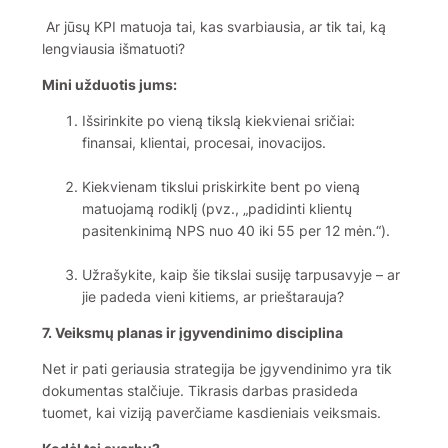
Ar jūsų KPI matuoja tai, kas svarbiausia, ar tik tai, ką
lengviausia išmatuoti?
Mini užduotis jums:
Išsirinkite po vieną tikslą kiekvienai sričiai:
finansai, klientai, procesai, inovacijos.
Kiekvienam tikslui priskirkite bent po vieną
matuojamą rodiklį (pvz., „padidinti klientų
pasitenkinimą NPS nuo 40 iki 55 per 12 mėn.“).
Užrašykite, kaip šie tikslai susiję tarpusavyje – ar
jie padeda vieni kitiems, ar prieštarauja?
7. Veiksmų planas ir įgyvendinimo disciplina
Net ir pati geriausia strategija be įgyvendinimo yra tik
dokumentas stalčiuje. Tikrasis darbas prasideda
tuomet, kai viziją paverčiame kasdieniais veiksmais.