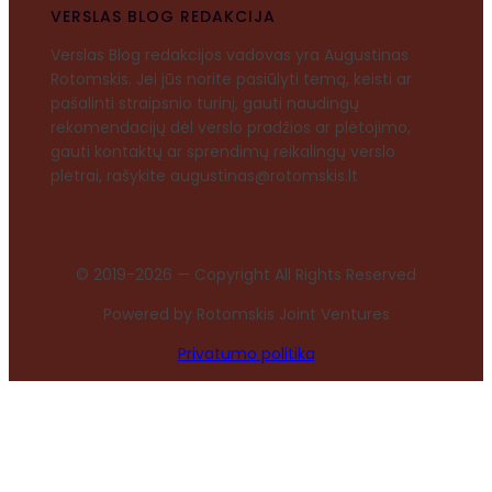
VERSLAS BLOG REDAKCIJA
Verslas Blog redakcijos vadovas yra Augustinas
Rotomskis. Jei jūs norite pasiūlyti temą, keisti ar
pašalinti straipsnio turinį, gauti naudingų
rekomendacijų dėl verslo pradžios ar plėtojimo,
gauti kontaktų ar sprendimų reikalingų verslo
plėtrai, rašykite augustinas@rotomskis.lt
© 2019-2026 — Copyright All Rights Reserved
Powered by Rotomskis Joint Ventures
Privatumo politika