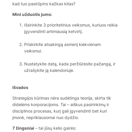
kad tuo pasirūpins kažkas kitas?
Mini užduotis jums:
Išsirinkite 3 prioritetinius veiksmus, kuriuos reikia
įgyvendinti artimiausią ketvirtį.
Priskirkite atsakingą asmenį kiekvienam
veiksmui.
Nustatykite datą, kada peržiūrėsite pažangą, ir
užrašykite ją kalendoriuje.
Išvados
Strategijos kūrimas nėra sudėtinga teorija, skirta tik
didelėms korporacijoms. Tai – aiškus pasirinkimų ir
disciplinos procesas, kurį gali įgyvendinti bet kuri
įmonė, nepriklausomai nuo dydžio.
7 žingsniai
– tai jūsų kelio gairės: