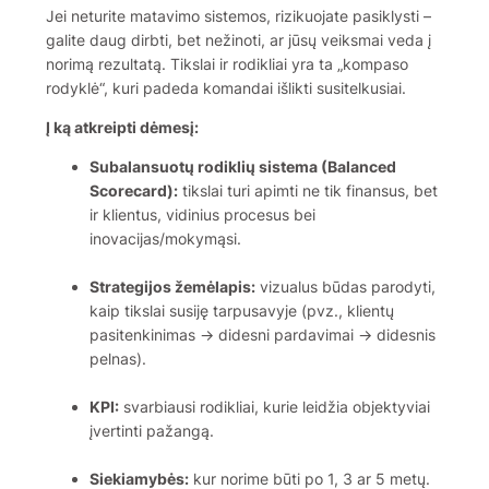
Jei neturite matavimo sistemos, rizikuojate pasiklysti –
galite daug dirbti, bet nežinoti, ar jūsų veiksmai veda į
norimą rezultatą. Tikslai ir rodikliai yra ta „kompaso
rodyklė“, kuri padeda komandai išlikti susitelkusiai.
Į ką atkreipti dėmesį:
Subalansuotų rodiklių sistema (Balanced
Scorecard):
tikslai turi apimti ne tik finansus, bet
ir klientus, vidinius procesus bei
inovacijas/mokymąsi.
Strategijos žemėlapis:
vizualus būdas parodyti,
kaip tikslai susiję tarpusavyje (pvz., klientų
pasitenkinimas → didesni pardavimai → didesnis
pelnas).
KPI:
svarbiausi rodikliai, kurie leidžia objektyviai
įvertinti pažangą.
Siekiamybės:
kur norime būti po 1, 3 ar 5 metų.