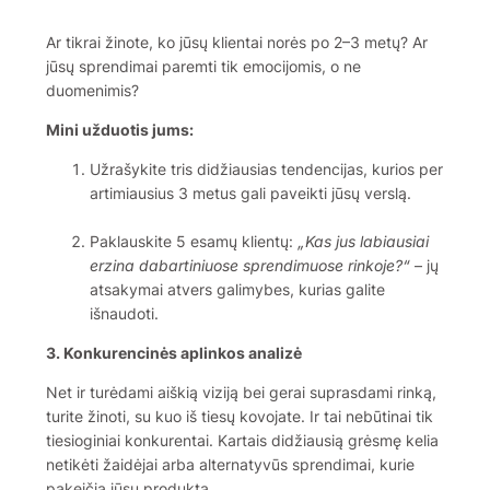
Ar tikrai žinote, ko jūsų klientai norės po 2–3 metų? Ar
jūsų sprendimai paremti tik emocijomis, o ne
duomenimis?
Mini užduotis jums:
Užrašykite tris didžiausias tendencijas, kurios per
artimiausius 3 metus gali paveikti jūsų verslą.
Paklauskite 5 esamų klientų:
„Kas jus labiausiai
erzina dabartiniuose sprendimuose rinkoje?“
– jų
atsakymai atvers galimybes, kurias galite
išnaudoti.
3. Konkurencinės aplinkos analizė
Net ir turėdami aiškią viziją bei gerai suprasdami rinką,
turite žinoti, su kuo iš tiesų kovojate. Ir tai nebūtinai tik
tiesioginiai konkurentai. Kartais didžiausią grėsmę kelia
netikėti žaidėjai arba alternatyvūs sprendimai, kurie
pakeičia jūsų produktą.