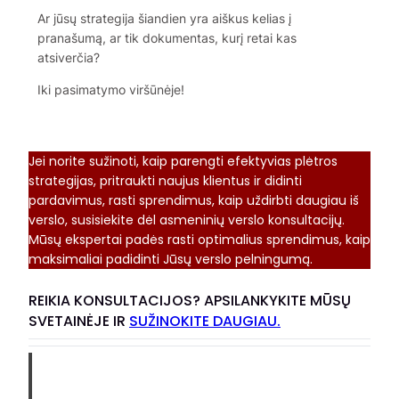
Ar jūsų strategija šiandien yra aiškus kelias į
pranašumą, ar tik dokumentas, kurį retai kas
atsiverčia?
Iki pasimatymo viršūnėje!
Jei norite sužinoti, kaip parengti efektyvias plėtros
strategijas, pritraukti naujus klientus ir didinti
pardavimus, rasti sprendimus, kaip uždirbti daugiau iš
verslo, susisiekite dėl asmeninių verslo konsultacijų.
Mūsų ekspertai padės rasti optimalius sprendimus, kaip
maksimaliai padidinti Jūsų verslo pelningumą.
REIKIA KONSULTACIJOS? APSILANKYKITE MŪSŲ
SVETAINĖJE IR
SUŽINOKITE DAUGIAU.