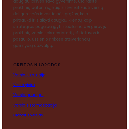
daugiau laisvės savo gyvenime. Čia rasite
praktinių patarimų, kaip sistematizuoti verslą
dėl geresnės investicinės grąžos, kaip
pritraukti ir išlaikyti daugiau klientų, kaip
strategijos pagalba įgyti stabilumą bei gerovę,
praktinių verslo sėkmės istorijų iš Lietuvos ir
pasaulio, užsienio rinkose atsiveriančių
galimybių apžvalgų.
GREITOS NUORODOS
Verslo strategija
Verslo plėtra
Verslo principai
Verslo sistematizacija
Globalus verslas