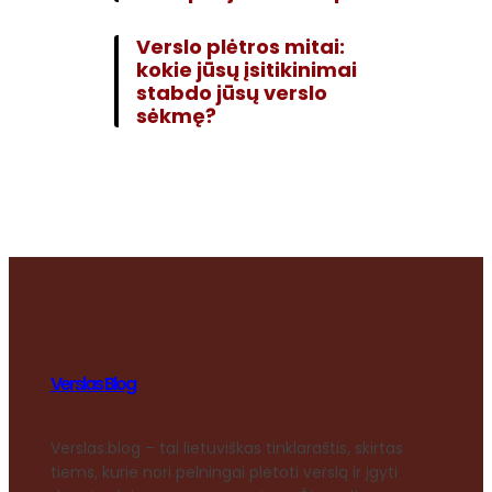
Verslo plėtros mitai:
kokie jūsų įsitikinimai
stabdo jūsų verslo
sėkmę?
Verslas Blog
Verslas.blog – tai lietuviškas tinklaraštis, skirtas
tiems, kurie nori pelningai plėtoti verslą ir įgyti