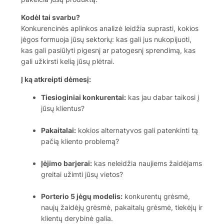
Kodėl tai svarbu?
Konkurencinės aplinkos analizė leidžia suprasti, kokios
jėgos formuoja jūsų sektorių: kas gali jus nukopijuoti,
kas gali pasiūlyti pigesnį ar patogesnį sprendimą, kas
gali užkirsti kelią jūsų plėtrai.
Į ką atkreipti dėmesį:
Tiesioginiai konkurentai:
kas jau dabar taikosi į
jūsų klientus?
Pakaitalai:
kokios alternatyvos gali patenkinti tą
pačią kliento problemą?
Įėjimo barjerai:
kas neleidžia naujiems žaidėjams
greitai užimti jūsų vietos?
Porterio 5 jėgų modelis:
konkurentų grėsmė,
naujų žaidėjų grėsmė, pakaitalų grėsmė, tiekėjų ir
klientų derybinė galia.