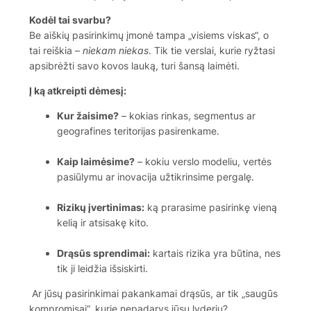
Kodėl tai svarbu?
Be aiškių pasirinkimų įmonė tampa „visiems viskas“, o
tai reiškia –
niekam niekas
. Tik tie verslai, kurie ryžtasi
apsibrėžti savo kovos lauką, turi šansą laimėti.
Į ką atkreipti dėmesį:
Kur žaisime?
– kokias rinkas, segmentus ar
geografines teritorijas pasirenkame.
Kaip laimėsime?
– kokiu verslo modeliu, vertės
pasiūlymu ar inovacija užtikrinsime pergalę.
Rizikų įvertinimas:
ką prarasime pasirinkę vieną
kelią ir atsisakę kito.
Drąsūs sprendimai:
kartais rizika yra būtina, nes
tik ji leidžia išsiskirti.
Ar jūsų pasirinkimai pakankamai drąsūs, ar tik „saugūs
kompromisai“, kurie nepadarys jūsų lyderiu?