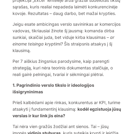
projekcija „Excel“ lentelėje arba gražiai sudėliotas tikslų
sąrašas, kuris realiai nepadeda laimėti konkurencinėje
kovoje. Rezultatas – daug darbo, bet mažai krypties.
Jeigu esate ambicingas verslo savininkas ar komercijos
vadovas, tikriausiai žinote šį jausmą: komanda dirba
sunkiai, skaičiai juda, bet viduje kirba klausimas –
ar
einame teisinga kryptimi?
Šis straipsnis atsakys į šį
klausimą.
Per 7 aiškius žingsnius parodysime, kaip parengti
strategiją, kuri nėra teorinis dokumentas stalčiuje, o
reali gairė pelningai, tvariai ir sėkmingai plėtrai.
1. Pagrindinio verslo tikslo ir ideologijos
išsigryninimas
Prieš kalbėdami apie rinkas, konkurentus ar KPI, turime
atsakyti į fundamentinį klausimą:
kodėl egzistuoja jūsų
verslas ir kur link jis eina?
Tai nėra vien gražūs žodžiai ant sienos. Tai – jūsų
įmonės
vidinis stuburas
, kuris suteikia kryptį ir leidžia