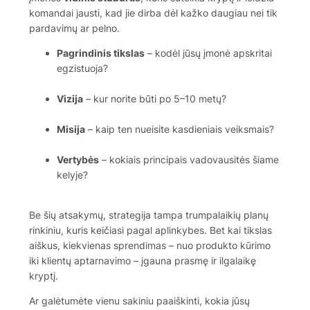
komandai jausti, kad jie dirba dėl kažko daugiau nei tik
pardavimų ar pelno.
Pagrindinis tikslas
– kodėl jūsų įmonė apskritai
egzistuoja?
Vizija
– kur norite būti po 5–10 metų?
Misija
– kaip ten nueisite kasdieniais veiksmais?
Vertybės
– kokiais principais vadovausitės šiame
kelyje?
Be šių atsakymų, strategija tampa trumpalaikių planų
rinkiniu, kuris keičiasi pagal aplinkybes. Bet kai tikslas
aiškus, kiekvienas sprendimas – nuo produkto kūrimo
iki klientų aptarnavimo – įgauna prasmę ir ilgalaikę
kryptį.
Ar galėtumėte vienu sakiniu paaiškinti, kokia jūsų