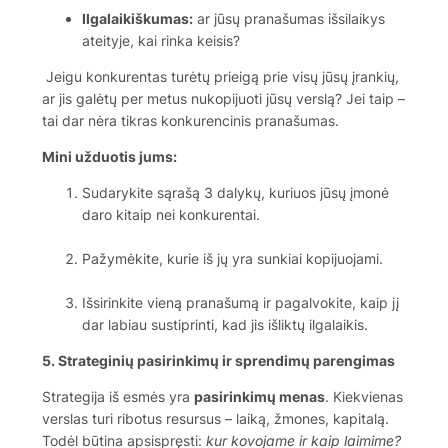
Ilgalaikiškumas:
ar jūsų pranašumas išsilaikys
ateityje, kai rinka keisis?
Jeigu konkurentas turėtų prieigą prie visų jūsų įrankių,
ar jis galėtų per metus nukopijuoti jūsų verslą? Jei taip –
tai dar nėra tikras konkurencinis pranašumas.
Mini užduotis jums:
Sudarykite sąrašą 3 dalykų, kuriuos jūsų įmonė
daro kitaip nei konkurentai.
Pažymėkite, kurie iš jų yra sunkiai kopijuojami.
Išsirinkite vieną pranašumą ir pagalvokite, kaip jį
dar labiau sustiprinti, kad jis išliktų ilgalaikis.
5. Strateginių pasirinkimų ir sprendimų parengimas
Strategija iš esmės yra
pasirinkimų menas
. Kiekvienas
verslas turi ribotus resursus – laiką, žmones, kapitalą.
Todėl būtina apsispręsti:
kur kovojame ir kaip laimime?