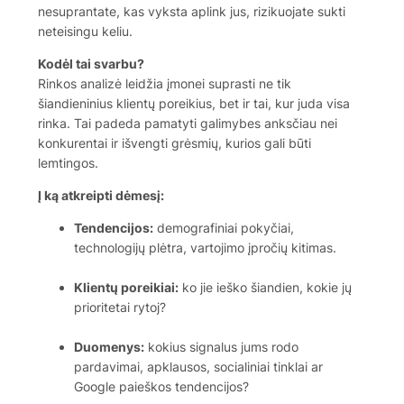
nesuprantate, kas vyksta aplink jus, rizikuojate sukti
neteisingu keliu.
Kodėl tai svarbu?
Rinkos analizė leidžia įmonei suprasti ne tik
šiandieninius klientų poreikius, bet ir tai, kur juda visa
rinka. Tai padeda pamatyti galimybes anksčiau nei
konkurentai ir išvengti grėsmių, kurios gali būti
lemtingos.
Į ką atkreipti dėmesį:
Tendencijos:
demografiniai pokyčiai,
technologijų plėtra, vartojimo įpročių kitimas.
Klientų poreikiai:
ko jie ieško šiandien, kokie jų
prioritetai rytoj?
Duomenys:
kokius signalus jums rodo
pardavimai, apklausos, socialiniai tinklai ar
Google paieškos tendencijos?