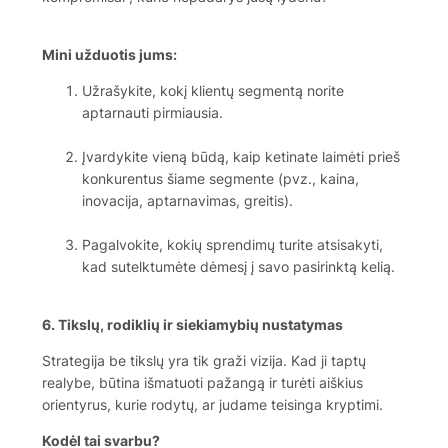
Mini užduotis jums:
Užrašykite, kokį klientų segmentą norite
aptarnauti pirmiausia.
Įvardykite vieną būdą, kaip ketinate laimėti prieš
konkurentus šiame segmente (pvz., kaina,
inovacija, aptarnavimas, greitis).
Pagalvokite, kokių sprendimų turite atsisakyti,
kad sutelktumėte dėmesį į savo pasirinktą kelią.
6. Tikslų, rodiklių ir siekiamybių nustatymas
Strategija be tikslų yra tik graži vizija. Kad ji taptų
realybe, būtina išmatuoti pažangą ir turėti aiškius
orientyrus, kurie rodytų, ar judame teisinga kryptimi.
Kodėl tai svarbu?