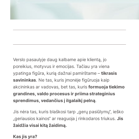
Verslo pasaulyje daug kalbame apie klientą, jo
poreikius, motyvus ir emocijas. Tačiau yra viena
ypatinga figūra, kurią dažnai pamirštame –
tikrasis
savininkas
. Ne tas, kuris įmonėje figūruoja kaip
akcininkas ar vadovas, bet tas, kuris
formuoja tiekimo
grandines, valdo procesus ir priima strateginius
sprendimus, vedančius į ilgalaikį pelną
.
Jis nėra tas, kuris blaškosi tarp „gerų pasiūlymų“, ieško
„geriausios kainos“ ar reaguoja į rinkodaros triukus.
Jis
žaidžia visai kitą žaidimą.
Kas jis yra?