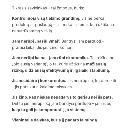
Tikrasis savininkas – tai žmogus, kuris:
Kontroliuoja visą tiekimo grandinę.
Jis ne perka
produktą ar paslaugą – jis perka sistemą, kuri užtikrina
nenutrūkstamą veiklą.
Jam nerūpi „pasiūlymai“.
Bandysi jam parduoti –
prarasi laiką. Jis jau žino, ko nori.
Jam nerūpi kaina – jam rūpi ekonomika.
Tai reiškia ne
„pigiausią variantą“, o tą, kuris užtikrina
mažiausią
riziką, didžiausią efektyvumą ir ilgalaikį stabilumą
.
Jis nesidairo į konkurentus.
Jis nesirūpina, ką daro kiti
– jis pats kuria žaidimo taisykles.
Jis žino, kad niekas nepadarys to geriau nei jis pats.
Dėl to jam nerūpi, ką jam bandysi parduoti – jam rūpi,
kaip tu gali įsikomponuoti į jo sistemą
.
Vienintelis dalykas, kuris jį padaro laimingą