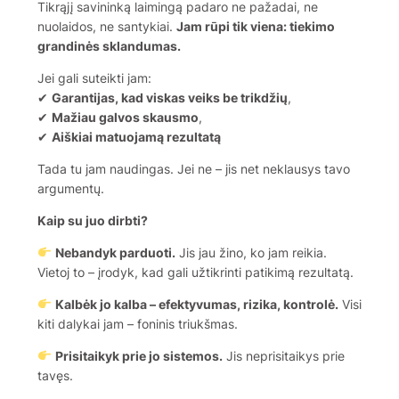
Tikrąjį savininką laimingą padaro ne pažadai, ne
nuolaidos, ne santykiai.
Jam rūpi tik viena: tiekimo
grandinės sklandumas.
Jei gali suteikti jam:
✔
Garantijas, kad viskas veiks be trikdžių
,
✔
Mažiau galvos skausmo
,
✔
Aiškiai matuojamą rezultatą
Tada tu jam naudingas. Jei ne – jis net neklausys tavo
argumentų.
Kaip su juo dirbti?
Nebandyk parduoti.
Jis jau žino, ko jam reikia.
Vietoj to – įrodyk, kad gali užtikrinti patikimą rezultatą.
Kalbėk jo kalba – efektyvumas, rizika, kontrolė.
Visi
kiti dalykai jam – foninis triukšmas.
Prisitaikyk prie jo sistemos.
Jis neprisitaikys prie
tavęs.