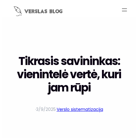
Tikrasis savininkas:
vienintelė vertė, kuri
jam rūpi
·
3/9/2025
·
Verslo sistematizacija