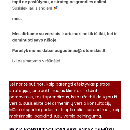
tapti ne pasiūlymu, o strategine grandies dalimi.
Susisiek jau šiandien!
mės.
Mes dirbame su verslais, kurie nori ne tik išlikti, bet ir
dominuoti savo nišoje.
Parašyk mums dabar augustinas@rotomskis.lt.
Iki pasimatymo viršūnėje!
Jei norite sužinoti, kaip parengti efektyvias plėtros
strategijas, pritraukti naujus klientus ir didinti
pardavimus, rasti sprendimus, kaip uždirbti daugiau iš
verslo, susisiekite dėl asmeninių verslo konsultacijų.
Mūsų ekspertai padės rasti optimalius sprendimus, kaip
maksimaliai padidinti Jūsų verslo pelningumą.
REIKIA KONSULTACIJOS? APSILANKYKITE MŪSŲ