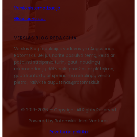
Verslo sistematizacija
Globalus verslas
VERSLAS BLOG REDAKCIJA
Verslas Blog redakcijos vadovas yra Augustinas
Rotomskis. Jei jūs norite pasiūlyti temą, keisti ar
pašalinti straipsnio turinį, gauti naudingų
rekomendacijų dėl verslo pradžios ar plėtojimo,
gauti kontaktų ar sprendimų reikalingų verslo
plėtrai, rašykite augustinas@rotomskis.lt
© 2019-2026 — Copyright All Rights Reserved
Powered by Rotomskis Joint Ventures
Privatumo politika