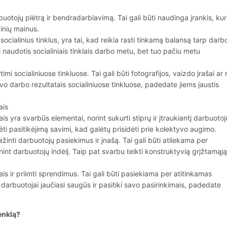
buotojų plėtrą ir bendradarbiavimą. Tai gali būti naudinga įrankis, kur
inių mainus.
socialinius tinklus, yra tai, kad reikia rasti tinkamą balansą tarp darbo
gali naudotis socialiniais tinklais darbo metu, bet tuo pačiu metu
mi socialiniuose tinkluose. Tai gali būti fotografijos, vaizdo įrašai ar 
vo darbo rezultatais socialiniuose tinkluose, padedate jiems jaustis
ais
is yra svarbūs elementai, norint sukurti stiprų ir įtraukiantį darbuotoj
ėti pasitikėjimą savimi, kad galėtų prisidėti prie kolektyvo augimo.
ažinti darbuotojų pasiekimus ir įnašą. Tai gali būti atliekama per
nt darbuotojų indėlį. Taip pat svarbu teikti konstruktyvią grįžtamąją
is ir priimti sprendimus. Tai gali būti pasiekiama per atitinkamas
rbuotojai jaučiasi saugūs ir pasitiki savo pasirinkimais, padedate
enklą?