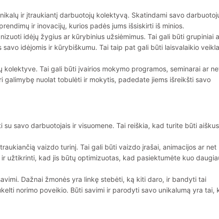
unikalų ir įtraukiantį darbuotojų kolektyvą. Skatindami savo darbuotoj
sprendimų ir inovacijų, kurios padės jums išsiskirti iš minios.
nizuoti idėjų žygius ar kūrybinius užsiėmimus. Tai gali būti grupiniai a
savo idėjomis ir kūrybiškumu. Tai taip pat gali būti laisvalaikio veikla
jų kolektyve. Tai gali būti įvairios mokymo programos, seminarai ar ne
 galimybę nuolat tobulėti ir mokytis, padedate jiems išreikšti savo
oti su savo darbuotojais ir visuomene. Tai reiškia, kad turite būti aiškus 
 įtraukiančią vaizdo turinį. Tai gali būti vaizdo įrašai, animacijos ar net
bet ir užtikrinti, kad jis būtų optimizuotas, kad pasiektumėte kuo daugia
vimi. Dažnai žmonės yra linkę stebėti, ką kiti daro, ir bandyti tai
esukelti norimo poveikio. Būti savimi ir parodyti savo unikalumą yra tai, 