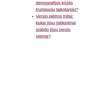
demografijos krizės
trumpuoju laikotarpiu?
Verslo plėtros mitai:
kokie jūsų įsitikinimai
stabdo jūsų verslo
sėkmę?