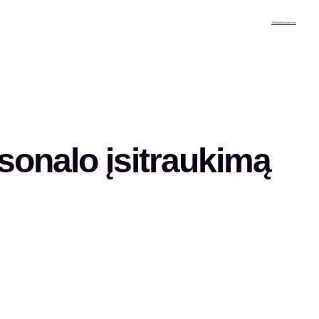
Tinklaraštis
Apie mus
rsonalo įsitraukimą