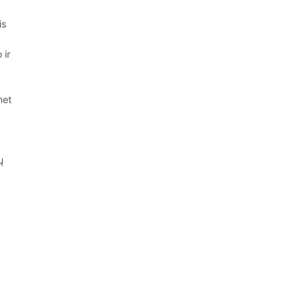
is
 ir
net
ų