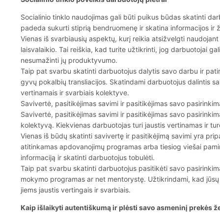
Socialinio tinklo naudojimas gali būti puikus būdas skatinti dar
padeda sukurti stiprią bendruomenę ir skatina informacijos ir ž
Vienas iš svarbiausių aspektų, kurį reikia atsižvelgti naudojant 
laisvalaikio. Tai reiškia, kad turite užtikrinti, jog darbuotojai 
nesumažinti jų produktyvumo.
Taip pat svarbu skatinti darbuotojus dalytis savo darbu ir patirti
gyvų pokalbių transliacijos. Skatindami darbuotojus dalintis sa
vertinamais ir svarbiais kolektyve.
Savivertė, pasitikėjimas savimi ir pasitikėjimas savo pasirinkim
Savivertė, pasitikėjimas savimi ir pasitikėjimas savo pasirinkima
kolektyvą. Kiekvienas darbuotojas turi jaustis vertinamas ir tur
Vienas iš būdų skatinti savivertę ir pasitikėjimą savimi yra prip
atitinkamas apdovanojimų programas arba tiesiog viešai pamini
informaciją ir skatinti darbuotojus tobulėti.
Taip pat svarbu skatinti darbuotojus pasitikėti savo pasirinkima
mokymo programas ar net mentorystę. Užtikrindami, kad jūsų da
jiems jaustis vertingais ir svarbiais.
Kaip išlaikyti autentiškumą ir plėsti savo asmeninį prekės ž