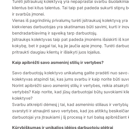
Turėti įsitraukusį kolektyvą yra nepaprastai svarbu šiuolaikiniam
klientus bei kitus talentus. Tai taip pat padeda sukurti stiprų
ir svarbūs įmonei.
Vienas iš pagrindinių privalumų turėti įsitraukusį kolektyvą yr
kiekvienas darbuotojas yra skatinamas būti savimi, kurti ir inov
bendradarbiavimą ir sąveiką tarp darbuotojų.
Įsitraukęs kolektyvas taip pat padeda įmonėms išsiskirti iš ko
kokybę, bet ir pagal tai, ką jie jaučia apie įmonę. Turėti darbu
pritraukti daugiau klientų ir išlaikyti juos lojalius.
Kaip apibrėžti savo asmeninį stilių ir vertybes?
Savo darbuotojų kolektyvo unikalumą galite pradėti nuo savo asm
kolektyvas atspindi tai, kas jums svarbu ir kaip norite būti su
Norint apibrėžti savo asmeninį stilių ir vertybes, reikia atsakyti
vertybės? Kaip norite, kad jūsų darbuotojai būtų suvokiami klie
kolektyve?
Svarbu atkreipti dėmesį į tai, kad asmeninio stiliaus ir vertybių
svarstyti ir atnaujinti savo vertybes, kad jos atitiktų besikeičia
darbuotojai yra įtraukiami į šį procesą ir turi balsą apibrėžian
Kūrybiškumas ir unikalios idėjos darbuotojų plėtrai