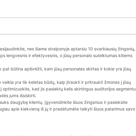
 Nesijaudinkite, nes šiame straipsnyje aptarsiu 10 svarbiausių žingsnių,
ps lengvesnis ir efektyvesnis, o jūsų personalo sutelktumas kitiems
p pat būtina apibrėžti, kam jūsų personalas skirtas ir kokie yra jūsų
veikla yra tik keletas būdų, kaip įtraukti ir pritraukti žmones į jūsų
jį optimizuokite, kad jis pasiektų kelis skirtingus auditorijos segmentu
dės jums išsiskirti.
trauks daugybę klientų. Įgyvendinkite šiuos žingsnius ir pasieksite
ugiau apie kiekvieną iš jų ir pradėtumėte taikyti šiuos patarimus savo