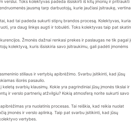
 verslui. Toks kolektyvas padeda išsiskirti iš kitų įmonių ir pritraukti
 bendruomenės jausmą tarp darbuotojų, kurie jaučiasi įsitraukę, vertin
a tai, kad tai padeda sukurti stiprų brandos procesą. Kolektyvas, kuri
uoti, yra daug linkęs augti ir tobulėti. Toks kolektyvas taip pat skati
nkurencijos. Žmonės dažnai renkasi prekes ir paslaugas ne tik pagal j
otojų kolektyvą, kuris išsiskiria savo įsitraukimu, gali padėti įmonėms
eninio stiliaus ir vertybių apibrėžimo. Svarbu įsitikinti, kad jūsų
vokiamas išorės pasaulio.
 į keletą svarbių klausimų. Kokie yra pagrindiniai jūsų įmonės tikslai ir
ntų ir verslo partnerių atžvilgiu? Kokią atmosferą norite sukurti savo
 apibrėžimas yra nuolatinis procesas. Tai reiškia, kad reikia nuolat
nčią įmonės ir verslo aplinką. Taip pat svarbu įsitikinti, kad jūsų
t kolektyvo vertybes.