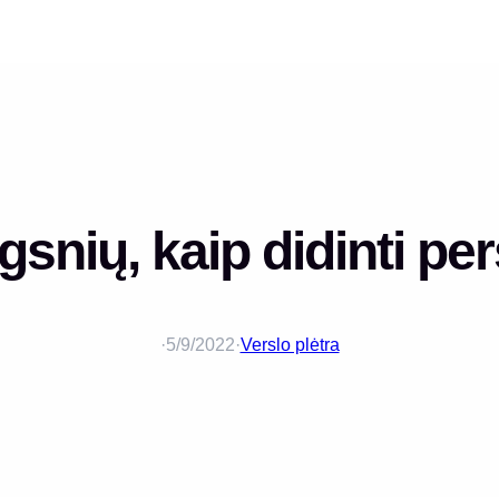
gsnių, kaip didinti pe
·
5/9/2022
·
Verslo plėtra