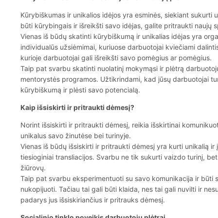
Kūrybiškumas ir unikalios idėjos yra esminės, siekiant sukurti 
būti kūrybingais ir išreikšti savo idėjas, galite pritraukti naujų 
Vienas iš būdų skatinti kūrybiškumą ir unikalias idėjas yra orga
individualūs užsiėmimai, kuriuose darbuotojai kviečiami dalintis 
kurioje darbuotojai gali išreikšti savo pomėgius ar pomėgius.
Taip pat svarbu skatinti nuolatinį mokymąsi ir plėtrą darbuoto
mentorystės programos. Užtikrindami, kad jūsų darbuotojai turi
kūrybiškumą ir plėsti savo potencialą.
Kaip išsiskirti ir pritraukti dėmesį?
Norint išsiskirti ir pritraukti dėmesį, reikia išskirtinai komuniku
unikalus savo žinutėse bei turinyje.
Vienas iš būdų išsiskirti ir pritraukti dėmesį yra kurti unikalią ir
tiesioginiai transliacijos. Svarbu ne tik sukurti vaizdo turinį, 
žiūrovų.
Taip pat svarbu eksperimentuoti su savo komunikacija ir būti sa
nukopijuoti. Tačiau tai gali būti klaida, nes tai gali nuvilti ir n
padarys jus išsiskiriančius ir pritrauks dėmesį.
Socialinio tinklo poveikis darbuotojų plėtrai