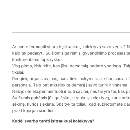
Ar norite formuotii stiprų ir įsitraukusį kolektyvą savo versle?
kaip tai padaryti. Su šiomis gairėmis įgyvendinimo procesas ta
konkurentams taps ryškus.
Visų pirma, išskirkite, kas jūsų personalą padaro ypatingą. Tai
tikslai.
Renginių organizavimas, nuolatinis mokymasis ir stipri socialinė 
personalą. Taip pat atkreipkite dėmesį į savo turinį ir tinkamai 
Nebijokite eksperimentuoti ir būti savimi, nes tai yra tai, kas pa
Su šiomis gairėmis jūs galėsite įsitraukusį kolektyvą, kuris pri
sėkmę, kurios siekiate. Skaitykite toliau, kad sužinotumėte da
praktikoje jau šiandien.
Kodėl svarbu turėti įsitraukusį kolektyvą?