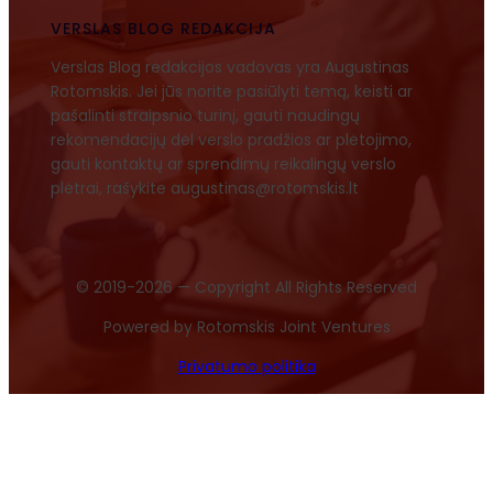
VERSLAS BLOG REDAKCIJA
Verslas Blog redakcijos vadovas yra Augustinas
Rotomskis. Jei jūs norite pasiūlyti temą, keisti ar
pašalinti straipsnio turinį, gauti naudingų
rekomendacijų dėl verslo pradžios ar plėtojimo,
gauti kontaktų ar sprendimų reikalingų verslo
plėtrai, rašykite augustinas@rotomskis.lt
© 2019-2026 — Copyright All Rights Reserved
Powered by Rotomskis Joint Ventures
Privatumo politika