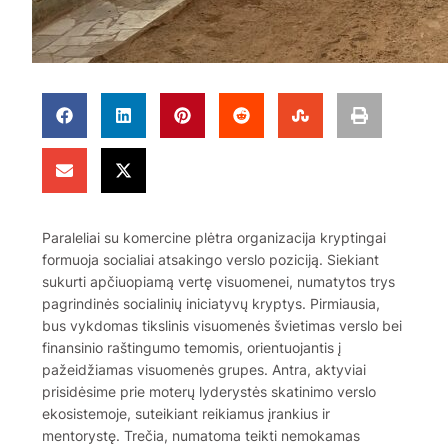
Paraleliai su komercine plėtra organizacija kryptingai
formuoja socialiai atsakingo verslo poziciją. Siekiant
sukurti apčiuopiamą vertę visuomenei, numatytos trys
pagrindinės socialinių iniciatyvų kryptys. Pirmiausia,
bus vykdomas tikslinis visuomenės švietimas verslo bei
finansinio raštingumo temomis, orientuojantis į
pažeidžiamas visuomenės grupes. Antra, aktyviai
prisidėsime prie moterų lyderystės skatinimo verslo
ekosistemoje, suteikiant reikiamus įrankius ir
mentorystę. Trečia, numatoma teikti nemokamas