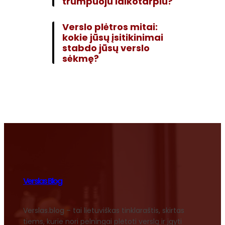
trumpuoju laikotarpiu?
Verslo plėtros mitai:
kokie jūsų įsitikinimai
stabdo jūsų verslo
sėkmę?
Verslas Blog
Verslas.blog – tai lietuviškas tinklaraštis, skirtas
tiems, kurie nori pelningai plėtoti verslą ir įgyti