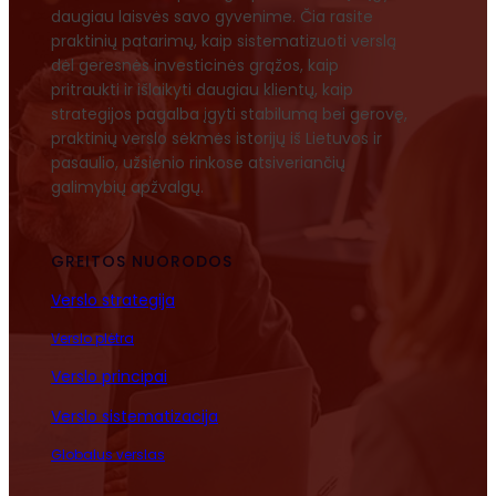
daugiau laisvės savo gyvenime. Čia rasite
praktinių patarimų, kaip sistematizuoti verslą
dėl geresnės investicinės grąžos, kaip
pritraukti ir išlaikyti daugiau klientų, kaip
strategijos pagalba įgyti stabilumą bei gerovę,
praktinių verslo sėkmės istorijų iš Lietuvos ir
pasaulio, užsienio rinkose atsiveriančių
galimybių apžvalgų.
GREITOS NUORODOS
Verslo strategija
Verslo plėtra
Verslo principai
Verslo sistematizacija
Globalus verslas