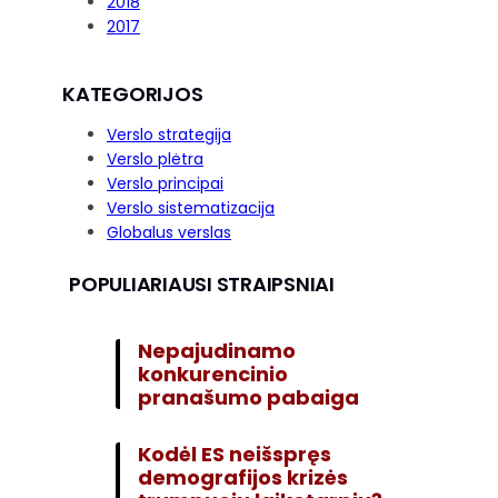
2018
2017
KATEGORIJOS
Verslo strategija
Verslo plėtra
Verslo principai
Verslo sistematizacija
Globalus verslas
POPULIARIAUSI STRAIPSNIAI
Nepajudinamo
konkurencinio
pranašumo pabaiga
Kodėl ES neišspręs
demografijos krizės