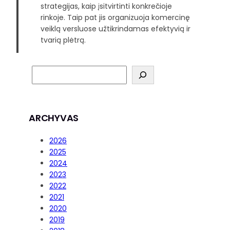
strategijas, kaip įsitvirtinti konkrečioje
rinkoje. Taip pat jis organizuoja komercinę
veiklą versluose užtikrindamas efektyvią ir
tvarią plėtrą.
ARCHYVAS
2026
2025
2024
2023
2022
2021
2020
2019