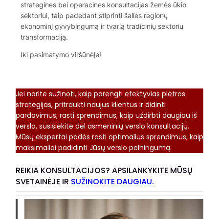
strategines bei operacines konsultacijas žemės ūkio
sektoriui, taip padedant stiprinti šalies regionų
ekonominį gyvybingumą ir tvarią tradicinių sektorių
transformaciją.
Iki pasimatymo viršūnėje!
Jei norite sužinoti, kaip parengti efektyvias plėtros
strategijas, pritraukti naujus klientus ir didinti
pardavimus, rasti sprendimus, kaip uždirbti daugiau iš
verslo, susisiekite dėl asmeninių verslo konsultacijų.
Mūsų ekspertai padės rasti optimalius sprendimus, kaip
maksimaliai padidinti Jūsų verslo pelningumą.
REIKIA KONSULTACIJOS? APSILANKYKITE MŪSŲ
SVETAINĖJE IR
SUŽINOKITE DAUGIAU.