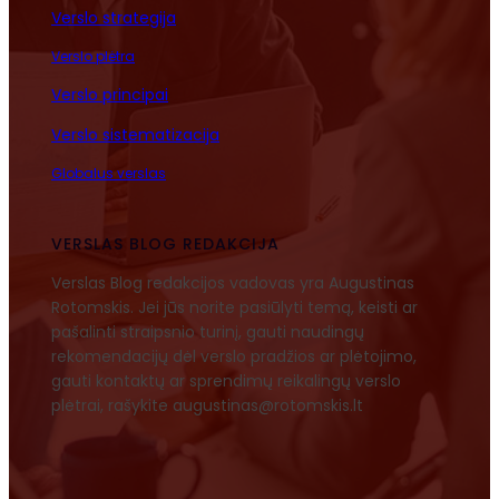
Verslo strategija
Verslo plėtra
Verslo principai
Verslo sistematizacija
Globalus verslas
VERSLAS BLOG REDAKCIJA
Verslas Blog redakcijos vadovas yra Augustinas
Rotomskis. Jei jūs norite pasiūlyti temą, keisti ar
pašalinti straipsnio turinį, gauti naudingų
rekomendacijų dėl verslo pradžios ar plėtojimo,
gauti kontaktų ar sprendimų reikalingų verslo
plėtrai, rašykite augustinas@rotomskis.lt