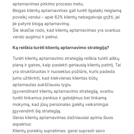
aptarnavimas pirkimo proceso metu.
Blogas klientų aptarnavimas gali turėti ilgalaikį neigiamą
poveikį verslui – apie 62% klientų nebegalvoja grįžti, jei
jie patyrė blogą aptarnavimą.
Šie skaičiai rodo, kad klientų aptarnavimas yra svarbus
verslo augimui ir pelnui.
Ką reiškia turėti klientų aptarnavimo strategiją?
Turėti klientų aptarnavimo strategiją reiškia turėti aiškų
planą ir gaires, kaip pasiekti geriausią klientų patirtį. Tai
yra struktūruotas ir nuoseklus požiūris, kuris padeda
jums užtikrinti, kad kiekvienas klientas būtų
aptarnautas aukščiausiu lygiu.
Įgyvendinant klientų aptarnavimo strategiją, svarbu
turėti tinkamus įrankius ir gebėjimus bei tinkamą
mokymą, kad jūsų personalas galėtų veiksmingai
įgyvendinti šią strategiją.
Geras klientų aptarnavimas dažniausiai apima šiuos
aspektus:
Klientų poreikių supratimas: gerai suprasti savo