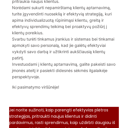
pritraukia naujus klientus.
Norėdami sukurti nepamirštamą klientų aptarnavimą,
turite įgyvendinti nuoseklią ir efektyvią strategiją, kuri
apima individualizuotą rūpinimąsi klientu, greitą ir
efektyvų sprendimų teikimą bei proaktyvų požiūrį į
klientų poreikius.
Svarbu turėti tinkamus įrankius ir sistemas bei tinkamai
apmokyti savo personalą, kad jie galėtų efektyviai
vykdyti savo darbą ir užtikrinti aukščiausią klientų
patirtį.
Investuodami į klientų aptarnavimą, galite pakeisti savo
įmonės ateitį ir pasiekti didesnės sėkmės ilgalaikėje
perspektyvoje.
Iki pasimatymo viršūnėje!
Jei norite sužinoti, kaip parengti efektyvias plėtros
strategijas, pritraukti naujus klientus ir didinti
pardavimus, rasti sprendimus, kaip uždirbti daugiau iš