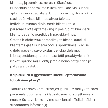
klientus, jų poreikius, norus ir lūkesčius.
Nuoseklus bendravimas: užtikrinti, kad visi klientų
aptarnavimo specialistai būtų nuoseklūs, draugiški ir
paslaugūs visus klientų sąlygų taškus.
Individualizuotas rūpinimasis klientu: teikti
personalizuotą aptarnavimą ir pasirūpinti kiekvienu
klientu pagal jo poreikius ir pageidavimus.
Greitas ir efektyvus sprendimų teikimas: suteikti
klientams greitus ir efektyvius sprendimus, kad jie
galėtų pasiekti savo tikslus be jokio delsimo.
Klientų problemų sprendimas: būti proaktyviems ir
ieškoti sprendimų klientų problemoms netgi prieš jie
patys jas pastebi.
Kaip sukurti ir įgyvendinti klientų aptarnavimo
tobulinimo planą?
Tobulinkite savo komunikacijos įgūdžius: mokykite savo
personalą būti geriems klausytojams, draugiškiems ir
nuoseklūs savo bendravime su klientais. Teikti aiškią ir
suprantamą informaciją.