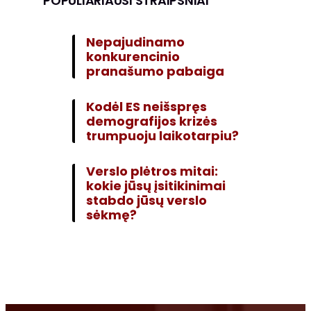
POPULIARIAUSI STRAIPSNIAI
Nepajudinamo
konkurencinio
pranašumo pabaiga
Kodėl ES neišspręs
demografijos krizės
trumpuoju laikotarpiu?
Verslo plėtros mitai:
kokie jūsų įsitikinimai
stabdo jūsų verslo
sėkmę?