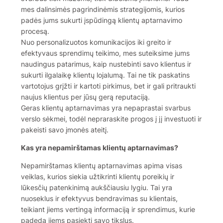
mes dalinsimės pagrindinėmis strategijomis, kurios
padės jums sukurti įspūdingą klientų aptarnavimo
procesą.
Nuo personalizuotos komunikacijos iki greito ir
efektyvaus sprendimų teikimo, mes suteiksime jums
naudingus patarimus, kaip nustebinti savo klientus ir
sukurti ilgalaikę klientų lojalumą. Tai ne tik paskatins
vartotojus grįžti ir kartoti pirkimus, bet ir gali pritraukti
naujus klientus per jūsų gerą reputaciją.
Geras klientų aptarnavimas yra nepaprastai svarbus
verslo sėkmei, todėl nepraraskite progos į jį investuoti ir
pakeisti savo įmonės ateitį.
Kas yra nepamirštamas klientų aptarnavimas?
Nepamirštamas klientų aptarnavimas apima visas
veiklas, kurios siekia užtikrinti klientų poreikių ir
lūkesčių patenkinimą aukščiausiu lygiu. Tai yra
nuoseklus ir efektyvus bendravimas su klientais,
teikiant jiems vertingą informaciją ir sprendimus, kurie
padeda jiems pasiekti savo tikslus.