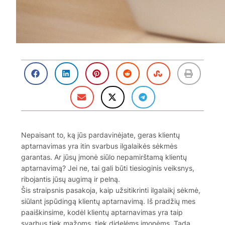
Nepaisant to, ką jūs pardavinėjate, geras klientų
aptarnavimas yra itin svarbus ilgalaikės sėkmės
garantas. Ar jūsų įmonė siūlo nepamirštamą klientų
aptarnavimą? Jei ne, tai gali būti tiesioginis veiksnys,
ribojantis jūsų augimą ir pelną.
Šis straipsnis pasakoja, kaip užsitikrinti ilgalaikį sėkmė,
siūlant įspūdingą klientų aptarnavimą. Iš pradžių mes
paaiškinsime, kodėl klientų aptarnavimas yra taip
svarbus tiek mažoms, tiek didelėms įmonėms. Tada