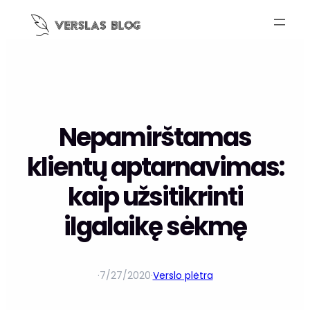
Nepamirštamas
klientų aptarnavimas:
kaip užsitikrinti
ilgalaikę sėkmę
·
7/27/2020
·
Verslo plėtra