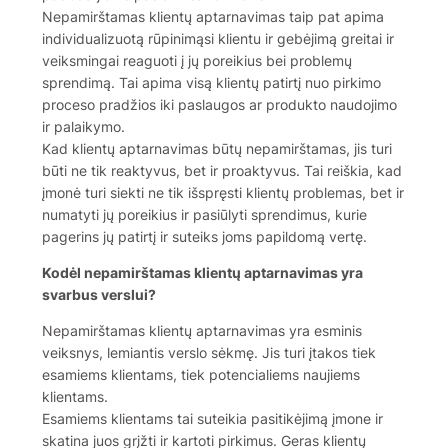
Nepamirštamas klientų aptarnavimas taip pat apima
individualizuotą rūpinimąsi klientu ir gebėjimą greitai ir
veiksmingai reaguoti į jų poreikius bei problemų
sprendimą. Tai apima visą klientų patirtį nuo pirkimo
proceso pradžios iki paslaugos ar produkto naudojimo
ir palaikymo.
Kad klientų aptarnavimas būtų nepamirštamas, jis turi
būti ne tik reaktyvus, bet ir proaktyvus. Tai reiškia, kad
įmonė turi siekti ne tik išspręsti klientų problemas, bet ir
numatyti jų poreikius ir pasiūlyti sprendimus, kurie
pagerins jų patirtį ir suteiks joms papildomą vertę.
Kodėl nepamirštamas klientų aptarnavimas yra
svarbus verslui?
Nepamirštamas klientų aptarnavimas yra esminis
veiksnys, lemiantis verslo sėkmę. Jis turi įtakos tiek
esamiems klientams, tiek potencialiems naujiems
klientams.
Esamiems klientams tai suteikia pasitikėjimą įmone ir
skatina juos grįžti ir kartoti pirkimus. Geras klientų