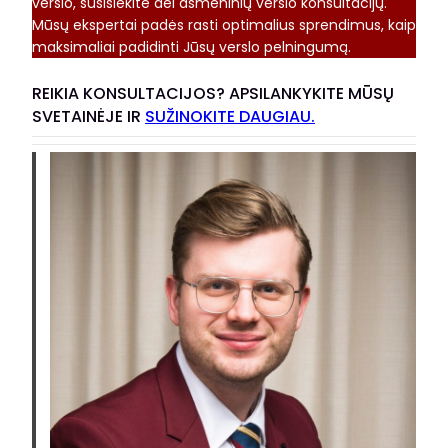
verslo, susisiekite dėl asmeninių verslo konsultacijų.
Mūsų ekspertai padės rasti optimalius sprendimus, kaip
maksimaliai padidinti Jūsų verslo pelningumą.
REIKIA KONSULTACIJOS? APSILANKYKITE MŪSŲ
SVETAINĖJE IR
SUŽINOKITE DAUGIAU.