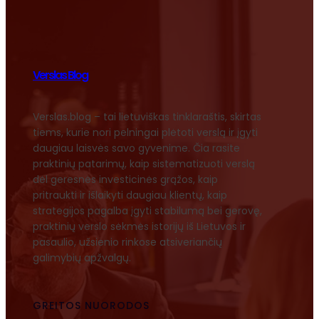
Verslas Blog
Verslas.blog – tai lietuviškas tinklaraštis, skirtas
tiems, kurie nori pelningai plėtoti verslą ir įgyti
daugiau laisvės savo gyvenime. Čia rasite
praktinių patarimų, kaip sistematizuoti verslą
dėl geresnės investicinės grąžos, kaip
pritraukti ir išlaikyti daugiau klientų, kaip
strategijos pagalba įgyti stabilumą bei gerovę,
praktinių verslo sėkmės istorijų iš Lietuvos ir
pasaulio, užsienio rinkose atsiveriančių
galimybių apžvalgų.
GREITOS NUORODOS