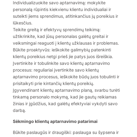
Individualizuokite savo aptarnavimą: mokykite
personalą rūpintis kiekvienu klientu individualiai ir
suteikti jiems sprendimus, atitinkančius jų poreikius ir
lūkesčius.
Teikite greitą ir efektyvų sprendimų teikimą:
užtikrinkite, kad jūsų personalas galėtų greitai ir
veiksmingai reaguoti į klientų užklausas ir problemas.
Būkite proaktyvūs: ieškokite galimybių patenkinti
klientų poreikius netgi prieš jie patys juos išreiškia.
Įvertinkite ir tobulinkite savo klientų aptarnavimo
procesus: reguliariai įvertinkite savo klientų
aptarnavimo procesus, ieškokite būdų juos tobulinti ir
prisitaikyti prie kintančių klientų poreikių.
Įgyvendinant klientų aptarnavimo planą, svarbu turėti
tinkamą personalo mokymą, kad jie gautų reikiamas
žinias ir įgūdžius, kad galėtų efektyviai vykdyti savo
darbą.
Sėkmingo klientų aptarnavimo patarimai
Būkite paslaugūs ir draugiški: paslauga su šypsena ir