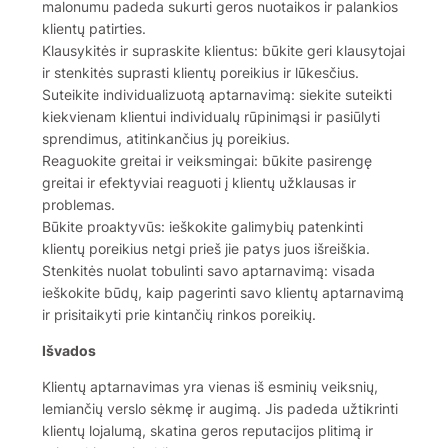
malonumu padeda sukurti geros nuotaikos ir palankios
klientų patirties.
Klausykitės ir supraskite klientus: būkite geri klausytojai
ir stenkitės suprasti klientų poreikius ir lūkesčius.
Suteikite individualizuotą aptarnavimą: siekite suteikti
kiekvienam klientui individualų rūpinimąsi ir pasiūlyti
sprendimus, atitinkančius jų poreikius.
Reaguokite greitai ir veiksmingai: būkite pasirengę
greitai ir efektyviai reaguoti į klientų užklausas ir
problemas.
Būkite proaktyvūs: ieškokite galimybių patenkinti
klientų poreikius netgi prieš jie patys juos išreiškia.
Stenkitės nuolat tobulinti savo aptarnavimą: visada
ieškokite būdų, kaip pagerinti savo klientų aptarnavimą
ir prisitaikyti prie kintančių rinkos poreikių.
Išvados
Klientų aptarnavimas yra vienas iš esminių veiksnių,
lemiančių verslo sėkmę ir augimą. Jis padeda užtikrinti
klientų lojalumą, skatina geros reputacijos plitimą ir