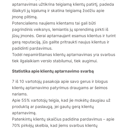
aptarnavimas užtikrina teigiamą klientų patirtį, padeda
išlaikyti jų lojalumą ir skatina teigiamą žodžiu apie
įmonę plitimą.
Potencialiems naujiems klientams tai gali būti
pagrindinis veiksnys, lemiantis jų sprendimą pirkti iš
jūsų įmonės. Gerai aptarnaujant esamus klientus ir turint
gerą reputaciją, jūs galite pritraukti naujus klientus ir
padidinti pardavimus.
Todėl nepamirštamas klientų aptarnavimas yra svarbus
tiek ilgalaikiam verslo stabilumui, tiek augimui.
Statistika apie klientų aptarnavimo svarbą
7 iš 10 vartotojų pasakoja apie savo gerus ir blogus
klientų aptarnavimo patyrimus draugams ar šeimos
nariams.
Apie 55% vartotojų teigia, kad jie mokėtų daugiau už
produktą ar paslaugą, jei gautų gerą klientų
aptarnavimą.
Patenkintų klientų skaičius padidina pardavimus – apie
70% pirkėjų skelbia, kad jiems svarbus klientų