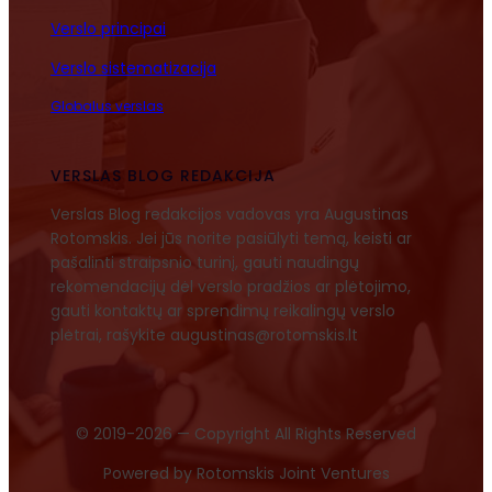
Verslo principai
Verslo sistematizacija
Globalus verslas
VERSLAS BLOG REDAKCIJA
Verslas Blog redakcijos vadovas yra Augustinas
Rotomskis. Jei jūs norite pasiūlyti temą, keisti ar
pašalinti straipsnio turinį, gauti naudingų
rekomendacijų dėl verslo pradžios ar plėtojimo,
gauti kontaktų ar sprendimų reikalingų verslo
plėtrai, rašykite augustinas@rotomskis.lt
© 2019-2026 — Copyright All Rights Reserved
Powered by Rotomskis Joint Ventures