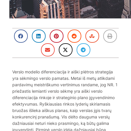
Verslo modelio diferenciacija ir aiški plėtros strategija
yra sėkmingo verslo pamatas. Metai iš metų atlikdami
pardavimų meistriškumo vertinimus randame, jog NR. 1
priežastis lemianti verslo sėkmę yra aiški verslo
diferenciacija rinkoje ir strateginio plano įgyvendinimo
efektyvumas. Ryškiausias rinkos lyderių skiriamasis
bruožas išlieka aiškus planas, kaip verslas įgis tvarų
konkurencinį pranašumą. Vis dėlto dauguma verslų
dažniausiai neturi nieko prasmingo, ką būtų galima
įgyvendinti. Pirminė verslo idėja dažniausiai būna