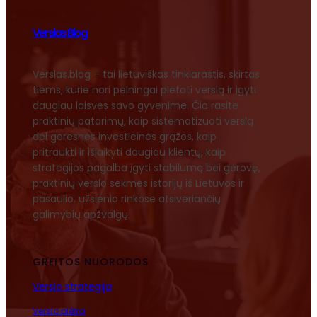
Verslas Blog
Verslas.blog – tai lietuviškas tinklaraštis, skirtas
tiems, kurie nori pelningai plėtoti verslą ir įgyti
daugiau laisvės savo gyvenime. Čia rasite
praktinių patarimų, kaip sistematizuoti verslą
dėl geresnės investicinės grąžos, kaip
pritraukti ir išlaikyti daugiau klientų, kaip
strategijos pagalba įgyti stabilumą bei gerovę,
praktinių verslo sėkmės istorijų iš Lietuvos ir
pasaulio, užsienio rinkose atsiveriančių
galimybių apžvalgų.
GREITOS NUORODOS
Verslo strategija
Verslo plėtra