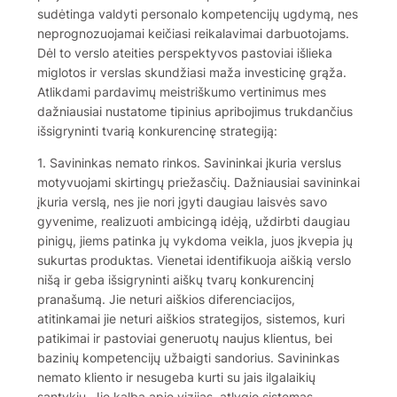
sudėtinga valdyti personalo kompetencijų ugdymą, nes
neprognozuojamai keičiasi reikalavimai darbuotojams.
Dėl to verslo ateities perspektyvos pastoviai išlieka
miglotos ir verslas skundžiasi maža investicinę grąža.
Atlikdami pardavimų meistriškumo vertinimus mes
dažniausiai nustatome tipinius apribojimus trukdančius
išsigryninti tvarią konkurencinę strategiją:
1. Savininkas nemato rinkos. Savininkai įkuria verslus
motyvuojami skirtingų priežasčių. Dažniausiai savininkai
įkuria verslą, nes jie nori įgyti daugiau laisvės savo
gyvenime, realizuoti ambicingą idėją, uždirbti daugiau
pinigų, jiems patinka jų vykdoma veikla, juos įkvepia jų
sukurtas produktas. Vienetai identifikuoja aiškią verslo
nišą ir geba išsigryninti aiškų tvarų konkurencinį
pranašumą. Jie neturi aiškios diferenciacijos,
atitinkamai jie neturi aiškios strategijos, sistemos, kuri
patikimai ir pastoviai generuotų naujus klientus, bei
bazinių kompetencijų užbaigti sandorius. Savininkas
nemato kliento ir nesugeba kurti su jais ilgalaikių
santykių. Jie kalba apie vizijas, atlygio sistemas,