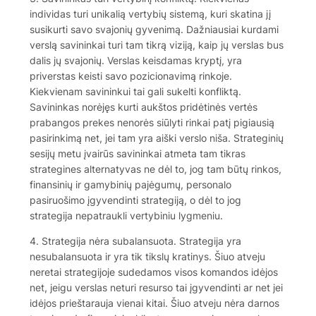
individas turi unikalią vertybių sistemą, kuri skatina jį
susikurti savo svajonių gyvenimą. Dažniausiai kurdami
verslą savininkai turi tam tikrą viziją, kaip jų verslas bus
dalis jų svajonių. Verslas keisdamas kryptį, yra
priverstas keisti savo pozicionavimą rinkoje.
Kiekvienam savininkui tai gali sukelti konfliktą.
Savininkas norėjęs kurti aukštos pridėtinės vertės
prabangos prekes nenorės siūlyti rinkai patį pigiausią
pasirinkimą net, jei tam yra aiški verslo niša. Strateginių
sesijų metu įvairūs savininkai atmeta tam tikras
strategines alternatyvas ne dėl to, jog tam būtų rinkos,
finansinių ir gamybinių pajėgumų, personalo
pasiruošimo įgyvendinti strategiją, o dėl to jog
strategija nepatraukli vertybiniu lygmeniu.
4. Strategija nėra subalansuota. Strategija yra
nesubalansuota ir yra tik tikslų kratinys. Šiuo atveju
neretai strategijoje sudedamos visos komandos idėjos
net, jeigu verslas neturi resurso tai įgyvendinti ar net jei
idėjos prieštarauja vienai kitai. Šiuo atveju nėra darnos