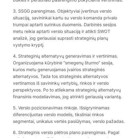
3. SSGG parengimas. Objektyviai įvertinus verslo
situaciją, savininkai kartu su verslo komanda privalo
trumpai aptarti surinkus duomenis. Darbinės sesijos
metu reikia aptarti verslo situaciją ir atlikti SWOT
analizė, jog geriausiai suprasti strateginių planų
vystymo kryptį.
4. Strateginių alternatyvų generavimas ir vertinimas.
Organizuojama kūrybinė “smegenų šturmo” sesija,
kurios metu generuojamas įvairios strateginės
alternatyvos. Tada tos strateginės alternatyvos
vertinamos iš savininkų vertybių, rinkos ir verslo
perspektyvos. Po to atliekama strateginių alternatyvų
finansinis modeliavimas, jog atrinkti geriausią variantą.
5. Verslo pozicionavimas rinkoje. Išsigryninamas
diferencijuotas verslo modelis, tiksliniai rinkos
segmentai, unikalus vertės pasiūlymas, verslo pažadas.
6. Strateginis verslo plėtros plano parengimas. Pagal