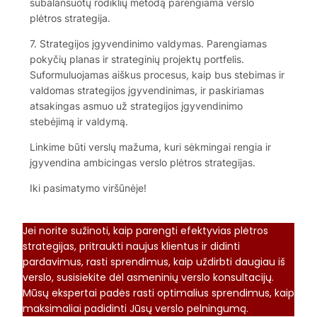
subalansuotų rodiklių metodą parengiama verslo
plėtros strategija.
7. Strategijos įgyvendinimo valdymas. Parengiamas
pokyčių planas ir strateginių projektų portfelis.
Suformuluojamas aiškus procesus, kaip bus stebimas ir
valdomas strategijos įgyvendinimas, ir paskiriamas
atsakingas asmuo už strategijos įgyvendinimo
stebėjimą ir valdymą.
Linkime būti verslų mažuma, kuri sėkmingai rengia ir
įgyvendina ambicingas verslo plėtros strategijas.
Iki pasimatymo viršūnėje!
Jei norite sužinoti, kaip parengti efektyvias plėtros
strategijas, pritraukti naujus klientus ir didinti
pardavimus, rasti sprendimus, kaip uždirbti daugiau iš
verslo, susisiekite dėl asmeninių verslo konsultacijų.
Mūsų ekspertai padės rasti optimalius sprendimus, kaip
maksimaliai padidinti Jūsų verslo pelningumą.