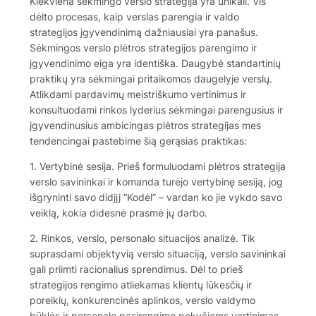
Kiekviena sėkmingo verslo strategija yra unikali. Vis
dėlto procesas, kaip verslas parengia ir valdo
strategijos įgyvendinimą dažniausiai yra panašus.
Sėkmingos verslo plėtros strategijos parengimo ir
įgyvendinimo eiga yra identiška. Daugybė standartinių
praktikų yra sėkmingai pritaikomos daugelyje verslų.
Atlikdami pardavimų meistriškumo vertinimus ir
konsultuodami rinkos lyderius sėkmingai parengusius ir
įgyvendinusius ambicingas plėtros strategijas mes
tendencingai pastebime šią gerąsias praktikas:
1. Vertybinė sesija. Prieš formuluodami plėtros strategija
verslo savininkai ir komanda turėjo vertybinę sesiją, jog
išgryninti savo didįjį “Kodėl” – vardan ko jie vykdo savo
veiklą, kokia didesnė prasmė jų darbo.
2. Rinkos, verslo, personalo situacijos analizė. Tik
suprasdami objektyvią verslo situaciją, verslo savininkai
gali priimti racionalius sprendimus. Dėl to prieš
strategijos rengimo atliekamas klientų lūkesčių ir
poreikių, konkurencinės aplinkos, verslo valdymo
būklės ir personalo pasirengimo pokyčiams vertinimas.