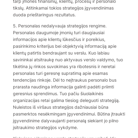
tarp įmonės finansinių, klientų, procesų ir personalo
tikslų. Atitinkamai tokios strategijos įgyvendinimas
duoda prieštaringus rezultatus.
5. Personalas nedalyvauja strategijos rengime.
Personalas daugumoje įmonių turi daugiausiai
informacijos apie klientų lūkesčius ir poreikius,
pasirinkimo kriterijus bei objektyvią informaciją apie
klientų patirtis bendraujant su verslu. Kuo labiau
savininkai atsitraukę nuo aktyvaus verslo valdymo, tuo
tikėtina jų rinkos suvokimas yra ribotesnis ir neretai
personalas turi geresnę supratimą apie esamas
tendencijas rinkoje. Dėl to neįtraukus personalo bus
prarasta naudinga informacija galinti padėti priimti
geresnius sprendimus. Tuo pačiu šiuolaikinės
organizacijas retai galima tiesiog deleguoti strategiją.
Nuleistos iš viršaus strategijos dažniausiai būna
pasmerktos nesėkmingam įgyvendinimui. Būtina įtraukti
įgyvendinime dalyvaujanti personalą siekiant jo pilno
įsitraukimo strategijos vykdyme.