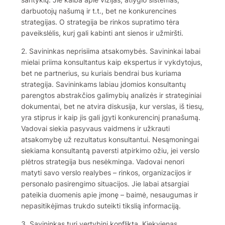
darbuotojų našumą ir t.t., bet ne konkurencines
strategijas. O strategija be rinkos supratimo tėra
paveikslėlis, kurį gali kabinti ant sienos ir užmiršti.
2. Savininkas neprisiima atsakomybės. Savininkai labai
mielai priima konsultantus kaip ekspertus ir vykdytojus,
bet ne partnerius, su kuriais bendrai bus kuriama
strategija. Savininkams labiau įdomios konsultantų
parengtos abstrakčios galimybių analizės ir strateginiai
dokumentai, bet ne atvira diskusija, kur verslas, iš tiesų,
yra stiprus ir kaip jis gali įgyti konkurencinį pranašumą.
Vadovai siekia pasyvaus vaidmens ir užkrauti
atsakomybę už rezultatus konsultantui. Nesąmoningai
siekiama konsultantą paversti atpirkimo ožiu, jei verslo
plėtros strategija bus nesėkminga. Vadovai nenori
matyti savo verslo realybes – rinkos, organizacijos ir
personalo pasirengimo situacijos. Jie labai atsargiai
pateikia duomenis apie įmonę – baimė, nesaugumas ir
nepasitikėjimas trukdo suteikti tikslią informaciją.
3. Savininkas turi vertybinį konfliktą. Kiekvienas