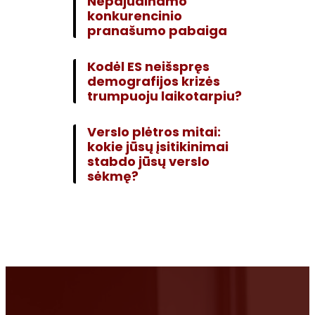
Nepajudinamo
konkurencinio
pranašumo pabaiga
Kodėl ES neišspręs
demografijos krizės
trumpuoju laikotarpiu?
Verslo plėtros mitai:
kokie jūsų įsitikinimai
stabdo jūsų verslo
sėkmę?