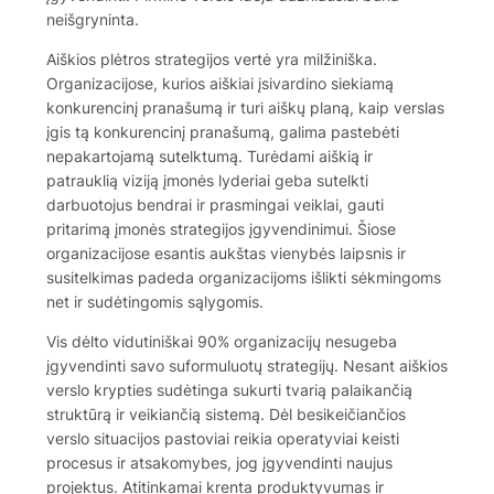
neišgryninta.
Aiškios plėtros strategijos vertė yra milžiniška.
Organizacijose, kurios aiškiai įsivardino siekiamą
konkurencinį pranašumą ir turi aiškų planą, kaip verslas
įgis tą konkurencinį pranašumą, galima pastebėti
nepakartojamą sutelktumą. Turėdami aiškią ir
patrauklią viziją įmonės lyderiai geba sutelkti
darbuotojus bendrai ir prasmingai veiklai, gauti
pritarimą įmonės strategijos įgyvendinimui. Šiose
organizacijose esantis aukštas vienybės laipsnis ir
susitelkimas padeda organizacijoms išlikti sėkmingoms
net ir sudėtingomis sąlygomis.
Vis dėlto vidutiniškai 90% organizacijų nesugeba
įgyvendinti savo suformuluotų strategijų. Nesant aiškios
verslo krypties sudėtinga sukurti tvarią palaikančią
struktūrą ir veikiančią sistemą. Dėl besikeičiančios
verslo situacijos pastoviai reikia operatyviai keisti
procesus ir atsakomybes, jog įgyvendinti naujus
projektus. Atitinkamai krenta produktyvumas ir