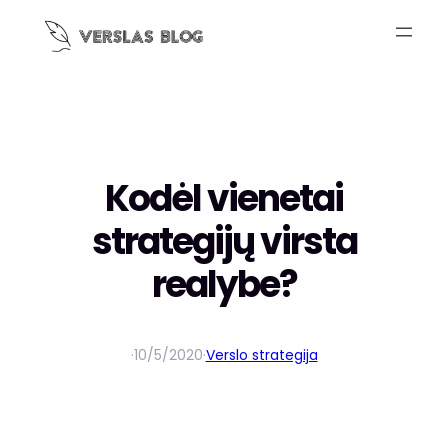
Kodėl vienetai
strategijų virsta
realybe?
·
10/5/2020
·
Verslo strategija