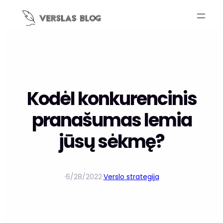
Kodėl konkurencinis
pranašumas lemia
jūsų sėkmę?
·
6/28/2022
·
Verslo strategija