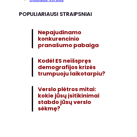
POPULIARIAUSI STRAIPSNIAI
Nepajudinamo
konkurencinio
pranašumo pabaiga
Kodėl ES neišspręs
demografijos krizės
trumpuoju laikotarpiu?
Verslo plėtros mitai:
kokie jūsų įsitikinimai
stabdo jūsų verslo
sėkmę?