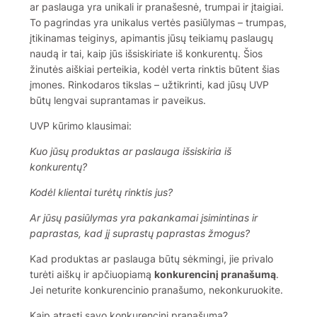
ar paslauga yra unikali ir pranašesnė, trumpai ir įtaigiai.
To pagrindas yra unikalus vertės pasiūlymas – trumpas,
įtikinamas teiginys, apimantis jūsų teikiamų paslaugų
naudą ir tai, kaip jūs išsiskiriate iš konkurentų. Šios
žinutės aiškiai perteikia, kodėl verta rinktis būtent šias
įmones. Rinkodaros tikslas – užtikrinti, kad jūsų UVP
būtų lengvai suprantamas ir paveikus.
UVP kūrimo klausimai:
Kuo jūsų produktas ar paslauga išsiskiria iš
konkurentų?
Kodėl klientai turėtų rinktis jus?
Ar jūsų pasiūlymas yra pakankamai įsimintinas ir
paprastas, kad jį suprastų paprastas žmogus?
Kad produktas ar paslauga būtų sėkmingi, jie privalo
turėti aiškų ir apčiuopiamą
konkurencinį pranašumą
.
Jei neturite konkurencinio pranašumo, nekonkuruokite.
Kaip atrasti savo konkurencinį pranašumą?