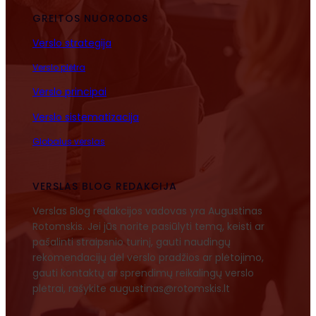
GREITOS NUORODOS
Verslo strategija
Verslo plėtra
Verslo principai
Verslo sistematizacija
Globalus verslas
VERSLAS BLOG REDAKCIJA
Verslas Blog redakcijos vadovas yra Augustinas
Rotomskis. Jei jūs norite pasiūlyti temą, keisti ar
pašalinti straipsnio turinį, gauti naudingų
rekomendacijų dėl verslo pradžios ar plėtojimo,
gauti kontaktų ar sprendimų reikalingų verslo
plėtrai, rašykite augustinas@rotomskis.lt