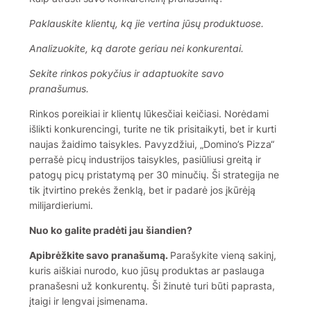
Paklauskite klientų, ką jie vertina jūsų produktuose.
Analizuokite, ką darote geriau nei konkurentai.
Sekite rinkos pokyčius ir adaptuokite savo
pranašumus.
Rinkos poreikiai ir klientų lūkesčiai keičiasi. Norėdami
išlikti konkurencingi, turite ne tik prisitaikyti, bet ir kurti
naujas žaidimo taisykles. Pavyzdžiui, „Domino’s Pizza“
perrašė picų industrijos taisykles, pasiūliusi greitą ir
patogų picų pristatymą per 30 minučių. Ši strategija ne
tik įtvirtino prekės ženklą, bet ir padarė jos įkūrėją
milijardieriumi.
Nuo ko galite pradėti jau šiandien?
Apibrėžkite savo pranašumą.
Parašykite vieną sakinį,
kuris aiškiai nurodo, kuo jūsų produktas ar paslauga
pranašesni už konkurentų. Ši žinutė turi būti paprasta,
įtaigi ir lengvai įsimenama.