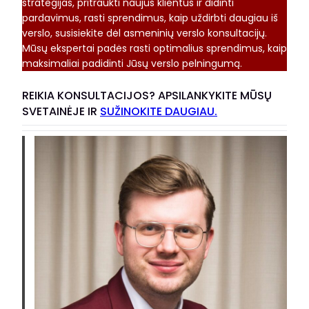
strategijas, pritraukti naujus klientus ir didinti
pardavimus, rasti sprendimus, kaip uždirbti daugiau iš
verslo, susisiekite dėl asmeninių verslo konsultacijų.
Mūsų ekspertai padės rasti optimalius sprendimus, kaip
maksimaliai padidinti Jūsų verslo pelningumą.
REIKIA KONSULTACIJOS? APSILANKYKITE MŪSŲ
SVETAINĖJE IR
SUŽINOKITE DAUGIAU.