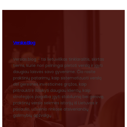
Verslas Blog
Verslas.blog – tai lietuviškas tinklaraštis, skirtas
tiems, kurie nori pelningai plėtoti verslą ir įgyti
daugiau laisvės savo gyvenime. Čia rasite
praktinių patarimų, kaip sistematizuoti verslą
dėl geresnės investicinės grąžos, kaip
pritraukti ir išlaikyti daugiau klientų, kaip
strategijos pagalba įgyti stabilumą bei gerovę,
praktinių verslo sėkmės istorijų iš Lietuvos ir
pasaulio, užsienio rinkose atsiveriančių
galimybių apžvalgų.