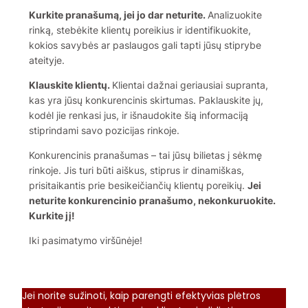
Kurkite pranašumą, jei jo dar neturite.
Analizuokite
rinką, stebėkite klientų poreikius ir identifikuokite,
kokios savybės ar paslaugos gali tapti jūsų stiprybe
ateityje.
Klauskite klientų.
Klientai dažnai geriausiai supranta,
kas yra jūsų konkurencinis skirtumas. Paklauskite jų,
kodėl jie renkasi jus, ir išnaudokite šią informaciją
stiprindami savo pozicijas rinkoje.
Konkurencinis pranašumas – tai jūsų bilietas į sėkmę
rinkoje. Jis turi būti aiškus, stiprus ir dinamiškas,
prisitaikantis prie besikeičiančių klientų poreikių.
Jei
neturite konkurencinio pranašumo, nekonkuruokite.
Kurkite jį!
Iki pasimatymo viršūnėje!
Jei norite sužinoti, kaip parengti efektyvias plėtros