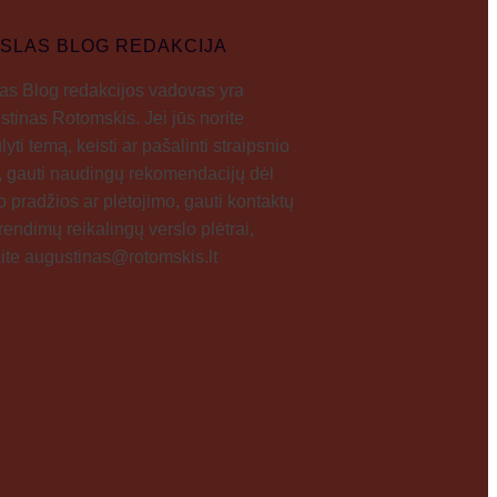
SLAS BLOG REDAKCIJA
as Blog redakcijos vadovas yra
tinas Rotomskis. Jei jūs norite
lyti temą, keisti ar pašalinti straipsnio
į, gauti naudingų rekomendacijų dėl
o pradžios ar plėtojimo, gauti kontaktų
rendimų reikalingų verslo plėtrai,
ite augustinas@rotomskis.lt