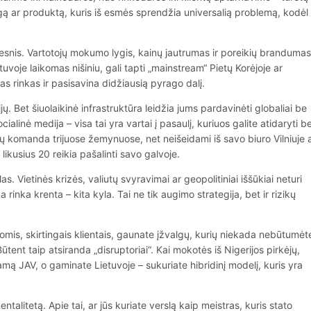
gą ar produktą, kuris iš esmės sprendžia universalią problemą, kodėl
desnis. Vartotojų mokumo lygis, kainų jautrumas ir poreikių brandumas
etuvoje laikomas nišiniu, gali tapti „mainstream“ Pietų Korėjoje ar
ujas rinkas ir pasisavina didžiausią pyrago dalį.
jų. Bet šiuolaikinė infrastruktūra leidžia jums pardavinėti globaliai be
alinė medija – visa tai yra vartai į pasaulį, kuriuos galite atidaryti b
rių komanda trijuose žemynuose, net neišeidami iš savo biuro Vilniuje 
ikusius 20 reikia pašalinti savo galvoje.
. Vietinės krizės, valiutų svyravimai ar geopolitiniai iššūkiai neturi
a rinka krenta – kita kyla. Tai ne tik augimo strategija, bet ir rizikų
tūromis, skirtingais klientais, gaunate įžvalgų, kurių niekada nebūtumėt
ūtent taip atsiranda „disruptoriai“. Kai mokotės iš Nigerijos pirkėjų,
mą JAV, o gaminate Lietuvoje – sukuriate hibridinį modelį, kuris yra
entalitetą. Apie tai, ar jūs kuriate verslą kaip meistras, kuris stato