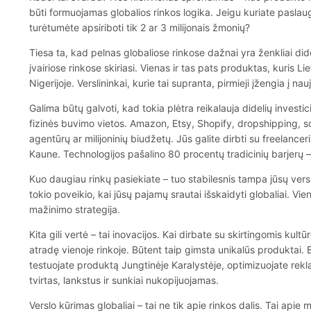
būti formuojamas globalios rinkos logika. Jeigu kuriate paslau
turėtumėte apsiriboti tik 2 ar 3 milijonais žmonių?
Tiesa ta, kad pelnas globaliose rinkose dažnai yra ženkliai di
įvairiose rinkose skiriasi. Vienas ir tas pats produktas, kuris Li
Nigerijoje. Verslininkai, kurie tai supranta, pirmieji įžengia į na
Galima būtų galvoti, kad tokia plėtra reikalauja didelių investici
fizinės buvimo vietos. Amazon, Etsy, Shopify, dropshipping, soci
agentūrų ar milijoninių biudžetų. Jūs galite dirbti su freelance
Kaune. Technologijos pašalino 80 procentų tradicinių barjerų – l
Kuo daugiau rinkų pasiekiate – tuo stabilesnis tampa jūsų verslas
tokio poveikio, kai jūsų pajamų srautai išskaidyti globaliai. Vien
mažinimo strategija.
Kita gili vertė – tai inovacijos. Kai dirbate su skirtingomis kul
atradę vienoje rinkoje. Būtent taip gimsta unikalūs produktai. B
testuojate produktą Jungtinėje Karalystėje, optimizuojate rekla
tvirtas, lankstus ir sunkiai nukopijuojamas.
Verslo kūrimas globaliai – tai ne tik apie rinkos dalis. Tai apie m