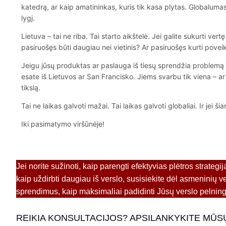
katedrą, ar kaip amatininkas, kuris tik kasa plytas. Globalumas 
lygį.
Lietuva – tai ne riba. Tai starto aikštelė. Jei galite sukurti vertę
pasiruošęs būti daugiau nei vietinis? Ar pasiruošęs kurti poveik
Jeigu jūsų produktas ar paslauga iš tiesų sprendžia problemą – p
esate iš Lietuvos ar San Francisko. Jiems svarbu tik viena – ar 
tikslą.
Tai ne laikas galvoti mažai. Tai laikas galvoti globaliai. Ir jei š
Iki pasimatymo viršūnėje!
Jei norite sužinoti, kaip parengti efektyvias plėtros strategij
kaip uždirbti daugiau iš verslo, susisiekite dėl asmeninių v
sprendimus, kaip maksimaliai padidinti Jūsų verslo pelnin
REIKIA KONSULTACIJOS? APSILANKYKITE MŪS