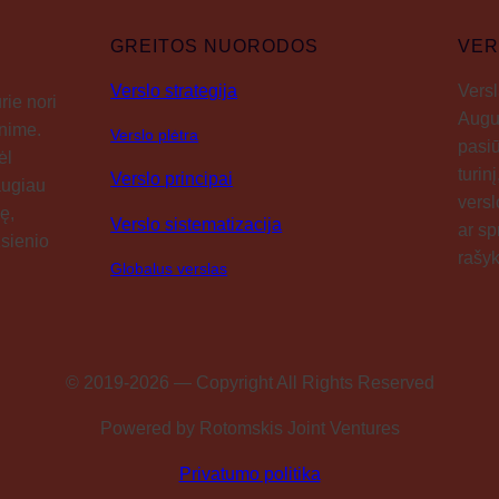
GREITOS NUORODOS
VER
Verslo strategija
Versl
rie nori
Augus
enime.
Verslo plėtra
pasiū
ėl
turin
Verslo principai
daugiau
versl
ę,
Verslo sistematizacija
ar sp
žsienio
rašyk
Globalus verslas
© 2019-2026 — Copyright All Rights Reserved
Powered by Rotomskis Joint Ventures
Privatumo politika