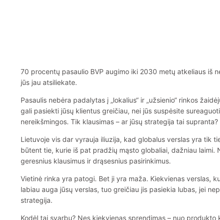
70 procentų pasaulio BVP augimo iki 2030 metų atkeliaus iš ne O
jūs jau atsiliekate.
Pasaulis nebėra padalytas į „lokalius“ ir „užsienio“ rinkos žaidėj
gali pasiekti jūsų klientus greičiau, nei jūs suspėsite sureagu
nereikšmingos. Tik klausimas – ar jūsų strategija tai supranta?
Lietuvoje vis dar vyrauja iliuzija, kad globalus verslas yra tik ti
būtent tie, kurie iš pat pradžių mąsto globaliai, dažniau laimi.
geresnius klausimus ir drąsesnius pasirinkimus.
Vietinė rinka yra patogi. Bet ji yra maža. Kiekvienas verslas, ku
labiau auga jūsų verslas, tuo greičiau jis pasiekia lubas, jei ne
strategija.
Kodėl tai svarbu? Nes kiekvienas sprendimas – nuo produkto kū