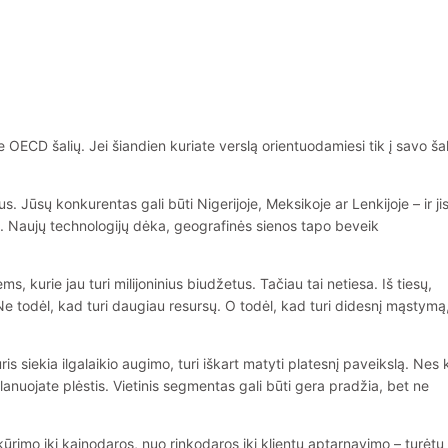
ECD šalių. Jei šiandien kuriate verslą orientuodamiesi tik į savo šal
us. Jūsų konkurentas gali būti Nigerijoje, Meksikoje ar Lenkijoje – ir ji
oti. Naujų technologijų dėka, geografinės sienos tapo beveik
ems, kurie jau turi milijoninius biudžetus. Tačiau tai netiesa. Iš tiesų,
 Ne todėl, kad turi daugiau resursų. O todėl, kad turi didesnį mąstymą
ris siekia ilgalaikio augimo, turi iškart matyti platesnį paveikslą. Nes
planuojate plėstis. Vietinis segmentas gali būti gera pradžia, bet ne
rimo iki kainodaros, nuo rinkodaros iki klientų aptarnavimo – turėtų