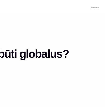
Tinklaraštis
Apie mus
būti globalus?