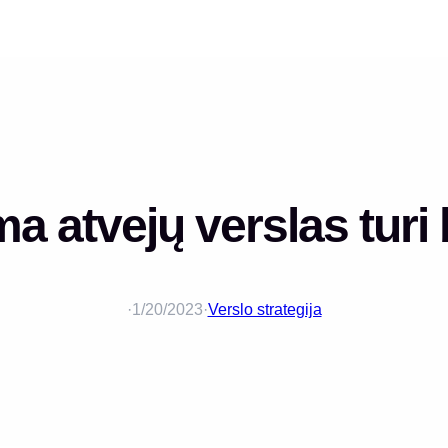
 atvejų verslas turi 
·
1/20/2023
·
Verslo strategija