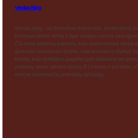
Verslas Blog
Verslas.blog – tai lietuviškas tinklaraštis, skirtas tiems, ku
pelningai plėtoti verslą ir įgyti daugiau laisvės savo gyv
Čia rasite praktinių patarimų, kaip sistematizuoti verslą d
geresnės investicinės grąžos, kaip pritraukti ir išlaikyti 
klientų, kaip strategijos pagalba įgyti stabilumą bei gerov
praktinių verslo sėkmės istorijų iš Lietuvos ir pasaulio, u
rinkose atsiveriančių galimybių apžvalgų.