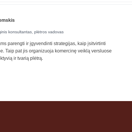
omskis
ginis konsultantas, plėtros vadovas
 parengti ir įgyvendinti strategijas, kaip įsitvirtinti
je. Taip pat jis organizuoja komercinę veiklą versluose
tyvią ir tvarią plėtrą.