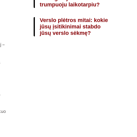
trumpuoju laikotarpiu?
Verslo plėtros mitai: kokie
jūsų įsitikinimai stabdo
jūsų verslo sėkmę?
į –
s
,
 kuo