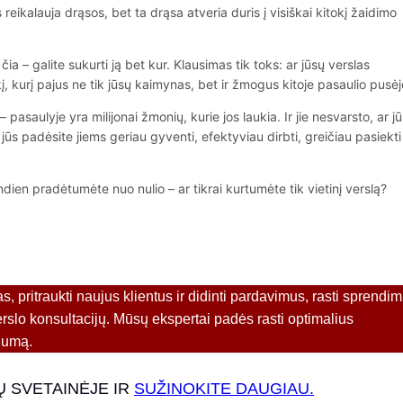
reikalauja drąsos, bet ta drąsa atveria duris į visiškai kitokį žaidimo
 čia – galite sukurti ją bet kur. Klausimas tik toks: ar jūsų verslas
į, kurį pajus ne tik jūsų kaimynas, bet ir žmogus kitoje pasaulio pusė
asaulyje yra milijonai žmonių, kurie jos laukia. Ir jie nesvarsto, ar jū
jūs padėsite jiems geriau gyventi, efektyviau dirbti, greičiau pasiekti
iandien pradėtumėte nuo nulio – ar tikrai kurtumėte tik vietinį verslą?
as, pritraukti naujus klientus ir didinti pardavimus, rasti sprendi
erslo konsultacijų. Mūsų ekspertai padės rasti optimalius
gumą.
Ų SVETAINĖJE IR
SUŽINOKITE DAUGIAU.