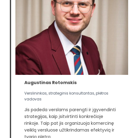
Augustinas Rotomskis
Verslininkas, strateginis konsultantas, plėtros
vadovas
Jis padeda verslams parengti ir įgyvendinti
strategijas, kaip įsitvirtinti konkrečioje
rinkoje. Taip pat jis organizuoja komercinę
veiklą versluose užtikrindamas efektyvią ir
tvarią plėtrą.