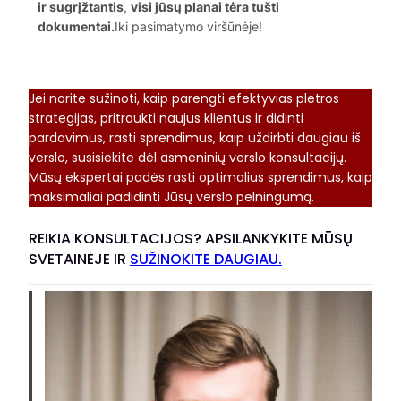
ir sugrįžtantis
,
visi jūsų planai tėra tušti
dokumentai.
Iki pasimatymo viršūnėje!
Jei norite sužinoti, kaip parengti efektyvias plėtros
strategijas, pritraukti naujus klientus ir didinti
pardavimus, rasti sprendimus, kaip uždirbti daugiau iš
verslo, susisiekite dėl asmeninių verslo konsultacijų.
Mūsų ekspertai padės rasti optimalius sprendimus, kaip
maksimaliai padidinti Jūsų verslo pelningumą.
REIKIA KONSULTACIJOS? APSILANKYKITE MŪSŲ
SVETAINĖJE IR
SUŽINOKITE DAUGIAU.