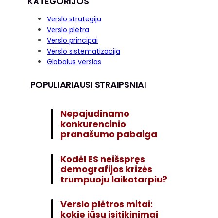
KATEGORIJOS
Verslo strategija
Verslo plėtra
Verslo principai
Verslo sistematizacija
Globalus verslas
POPULIARIAUSI STRAIPSNIAI
Nepajudinamo
konkurencinio
pranašumo pabaiga
Kodėl ES neišspręs
demografijos krizės
trumpuoju laikotarpiu?
Verslo plėtros mitai:
kokie jūsų įsitikinimai