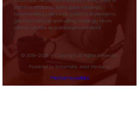
Rotomskis. Jei jūs norite pasiūlyti temą, keisti ar
pašalinti straipsnio turinį, gauti naudingų
rekomendacijų dėl verslo pradžios ar plėtojimo,
gauti kontaktų ar sprendimų reikalingų verslo
plėtrai, rašykite augustinas@rotomskis.lt
© 2019-2026 — Copyright All Rights Reserved
Powered by Rotomskis Joint Ventures
Privatumo politika