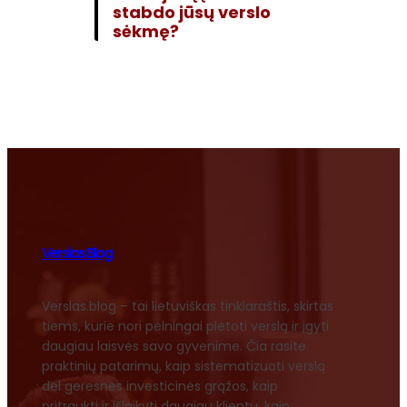
stabdo jūsų verslo
sėkmę?
Verslas Blog
Verslas.blog – tai lietuviškas tinklaraštis, skirtas
tiems, kurie nori pelningai plėtoti verslą ir įgyti
daugiau laisvės savo gyvenime. Čia rasite
praktinių patarimų, kaip sistematizuoti verslą
dėl geresnės investicinės grąžos, kaip
pritraukti ir išlaikyti daugiau klientų, kaip