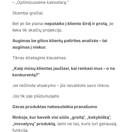
– „Optimizuosime kainodarą.“
Skamba gražiai.
Bet jei šie planai
nepataiko į kliento širdį ir protą
, jie
lieka tik skaičių projekcija.
Augimas be gilios klientų patirties analizės – tai
augimas į niekur.
Tikras strateginis klausimas:
„Kaip mūsų klientas jaučiasi, kai renkasi mus – o ne
konkurentą?“
Jei nežinote atsakymo – jūs nevaldote savo rinkos.
Jūs tik joje plūduriuojate.
Geras produktas nebesuteikia pranašumo
Rinkoje, kur beveik visi siūlo „greitą“, „kokybišką“,
„inovatyvų“ produktą
, laimi ne tas, kuris turi geriausią
funkciją.