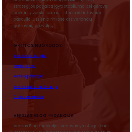
strategijos pagalba įgyti stabilumą bei gerovę,
praktinių verslo sėkmės istorijų iš Lietuvos ir
pasaulio, užsienio rinkose atsiveriančių
galimybių apžvalgų.
GREITOS NUORODOS
Verslo strategija
Verslo plėtra
Verslo principai
Verslo sistematizacija
Globalus verslas
VERSLAS BLOG REDAKCIJA
Verslas Blog redakcijos vadovas yra Augustinas