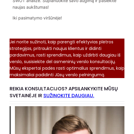
SWOT analizė. Suplanuokite savo augimą ir pasiekite
naujas aukštumas!
Iki pasimatymo viršūnėje!
Jei norite sužinoti, kaip parengti efektyvias plėtros
strategijas, pritraukti naujus klientus ir didinti
pardavimus, rasti sprendimus, kaip uždirbti daugiau iš
verslo, susisiekite dėl asmeninių verslo konsultacijų.
Mūsų ekspertai padės rasti optimalius sprendimus, kaip
maksimaliai padidinti Jūsų verslo pelningumą.
REIKIA KONSULTACIJOS? APSILANKYKITE MŪSŲ
SVETAINĖJE IR
SUŽINOKITE DAUGIAU.