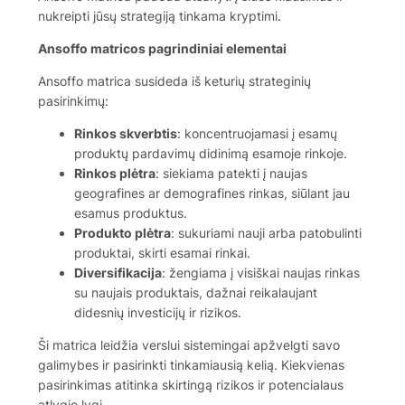
nukreipti jūsų strategiją tinkama kryptimi.
Ansoffo matricos pagrindiniai elementai
Ansoffo matrica susideda iš keturių strateginių
pasirinkimų:
Rinkos skverbtis
: koncentruojamasi į esamų
produktų pardavimų didinimą esamoje rinkoje.
Rinkos plėtra
: siekiama patekti į naujas
geografines ar demografines rinkas, siūlant jau
esamus produktus.
Produkto plėtra
: sukuriami nauji arba patobulinti
produktai, skirti esamai rinkai.
Diversifikacija
: žengiama į visiškai naujas rinkas
su naujais produktais, dažnai reikalaujant
didesnių investicijų ir rizikos.
Ši matrica leidžia verslui sistemingai apžvelgti savo
galimybes ir pasirinkti tinkamiausią kelią. Kiekvienas
pasirinkimas atitinka skirtingą rizikos ir potencialaus
atlygio lygį.