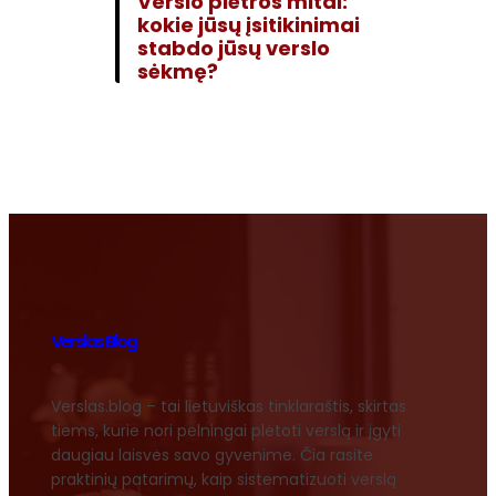
Verslo plėtros mitai:
kokie jūsų įsitikinimai
stabdo jūsų verslo
sėkmę?
Verslas Blog
Verslas.blog – tai lietuviškas tinklaraštis, skirtas
tiems, kurie nori pelningai plėtoti verslą ir įgyti
daugiau laisvės savo gyvenime. Čia rasite
praktinių patarimų, kaip sistematizuoti verslą