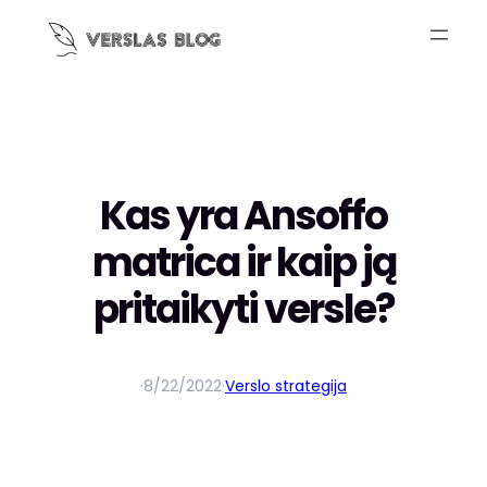
Kas yra Ansoffo
matrica ir kaip ją
pritaikyti versle?
·
8/22/2022
·
Verslo strategija