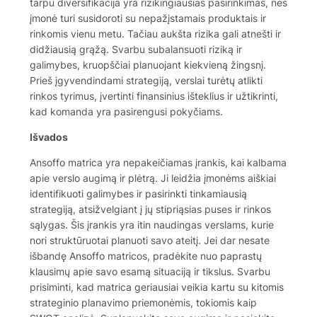
tarpu diversifikacija yra rizikingiausias pasirinkimas, nes
įmonė turi susidoroti su nepažįstamais produktais ir
rinkomis vienu metu. Tačiau aukšta rizika gali atnešti ir
didžiausią grąžą. Svarbu subalansuoti riziką ir
galimybes, kruopščiai planuojant kiekvieną žingsnį.
Prieš įgyvendindami strategiją, verslai turėtų atlikti
rinkos tyrimus, įvertinti finansinius išteklius ir užtikrinti,
kad komanda yra pasirengusi pokyčiams.
Išvados
Ansoffo matrica yra nepakeičiamas įrankis, kai kalbama
apie verslo augimą ir plėtrą. Ji leidžia įmonėms aiškiai
identifikuoti galimybes ir pasirinkti tinkamiausią
strategiją, atsižvelgiant į jų stipriąsias puses ir rinkos
sąlygas. Šis įrankis yra itin naudingas verslams, kurie
nori struktūruotai planuoti savo ateitį. Jei dar nesate
išbandę Ansoffo matricos, pradėkite nuo paprastų
klausimų apie savo esamą situaciją ir tikslus. Svarbu
prisiminti, kad matrica geriausiai veikia kartu su kitomis
strateginio planavimo priemonėmis, tokiomis kaip