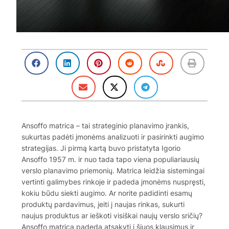
Ansoffo matrica – tai strateginio planavimo įrankis,
sukurtas padėti įmonėms analizuoti ir pasirinkti augimo
strategijas. Ji pirmą kartą buvo pristatyta Igorio
Ansoffo 1957 m. ir nuo tada tapo viena populiariausių
verslo planavimo priemonių. Matrica leidžia sistemingai
vertinti galimybes rinkoje ir padeda įmonėms nuspręsti,
kokiu būdu siekti augimo. Ar norite padidinti esamų
produktų pardavimus, įeiti į naujas rinkas, sukurti
naujus produktus ar ieškoti visiškai naujų verslo sričių?
Ansoffo matrica padeda atsakyti į šiuos klausimus ir