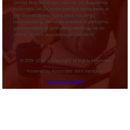
Verslas Blog redakcijos vadovas yra Augustinas
Rotomskis. Jei jūs norite pasiūlyti temą, keisti ar
pašalinti straipsnio turinį, gauti naudingų
rekomendacijų dėl verslo pradžios ar plėtojimo,
gauti kontaktų ar sprendimų reikalingų verslo
plėtrai, rašykite augustinas@rotomskis.lt
© 2019-2026 — Copyright All Rights Reserved
Powered by Rotomskis Joint Ventures
Privatumo politika