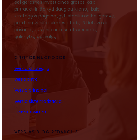
dėl geresnės investicinės grąžos, kaip
pritraukti ir išlaikyti daugiau klientų, kaip
strategijos pagalba įgyti stabilumą bei gerovę,
praktinių verslo sėkmės istorijų iš Lietuvos ir
pasaulio, užsienio rinkose atsiveriančių
galimybių apžvalgų.
GREITOS NUORODOS
Verslo strategija
Verslo plėtra
Verslo principai
Verslo sistematizacija
Globalus verslas
VERSLAS BLOG REDAKCIJA