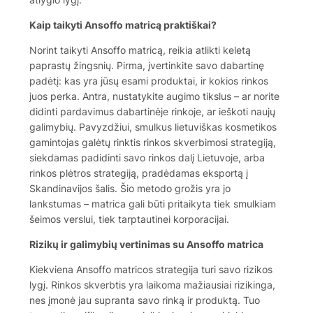
Kaip taikyti Ansoffo matricą praktiškai?
Norint taikyti Ansoffo matricą, reikia atlikti keletą
paprastų žingsnių. Pirma, įvertinkite savo dabartinę
padėtį: kas yra jūsų esami produktai, ir kokios rinkos
juos perka. Antra, nustatykite augimo tikslus – ar norite
didinti pardavimus dabartinėje rinkoje, ar ieškoti naujų
galimybių. Pavyzdžiui, smulkus lietuviškas kosmetikos
gamintojas galėtų rinktis rinkos skverbimosi strategiją,
siekdamas padidinti savo rinkos dalį Lietuvoje, arba
rinkos plėtros strategiją, pradėdamas eksportą į
Skandinavijos šalis. Šio metodo grožis yra jo
lankstumas – matrica gali būti pritaikyta tiek smulkiam
šeimos verslui, tiek tarptautinei korporacijai.
Rizikų ir galimybių vertinimas su Ansoffo matrica
Kiekviena Ansoffo matricos strategija turi savo rizikos
lygį. Rinkos skverbtis yra laikoma mažiausiai rizikinga,
nes įmonė jau supranta savo rinką ir produktą. Tuo