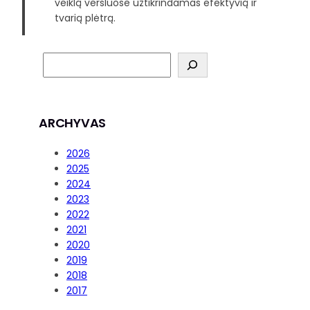
veiklą versluose užtikrindamas efektyvią ir
tvarią plėtrą.
ARCHYVAS
2026
2025
2024
2023
2022
2021
2020
2019
2018
2017