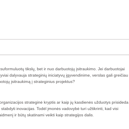
suformuluotų tikslų, bet ir nuo darbuotojų įsitraukimo. Jei darbuotojai
viai dalyvauja strateginių iniciatyvų įgyvendinime, verslas gali greičiau
uotojų įsitraukimą į strateginius projektus?
 organizacijos strateginė kryptis ar kaip jų kasdienės užduotys prisideda
 stabdyti inovacijas. Todėl įmonės vadovybė turi užtikrinti, kad visi
aidmenį ir būtų skatinami veikti kaip strategijos dalis.