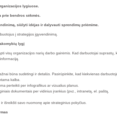
organizacijos lygiuose.
da prie bendros sėkmės.
endinimą, siūlyti idėjas ir dalyvauti sprendimų priėmime.
rbuotojus į strategijos įgyvendinimą.
akomybių lygį
 tapti visų organizacijos narių darbo gairėmis. Kad darbuotojai suprastų, 
 informaciją.
žnai būna sudėtingi ir detalūs. Pasirūpinkite, kad kiekvienas darbuotoj
antama kalba.
lima perteikti per infografikus ar vizualius planus.
giniais dokumentais per vidinius įrankius (pvz., intranetą, el. paštą,
ir išreikšti savo nuomonę apie strateginius pokyčius.
tymas