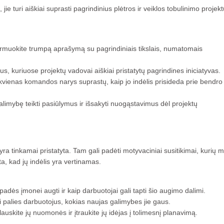
jie turi aiškiai suprasti pagrindinius plėtros ir veiklos tobulinimo projek
rmuokite trumpą aprašymą su pagrindiniais tikslais, numatomais
us, kuriuose projektų vadovai aiškiai pristatytų pagrindines iniciatyvas.
kvienas komandos narys suprastų, kaip jo indėlis prisideda prie bendro
galimybę teikti pasiūlymus ir išsakyti nuogąstavimus dėl projektų
 yra tinkamai pristatyta. Tam gali padėti motyvaciniai susitikimai, kurių 
ta, kad jų indėlis yra vertinamas.
 padės įmonei augti ir kaip darbuotojai gali tapti šio augimo dalimi.
i palies darbuotojus, kokias naujas galimybes jie gaus.
lauskite jų nuomonės ir įtraukite jų idėjas į tolimesnį planavimą.