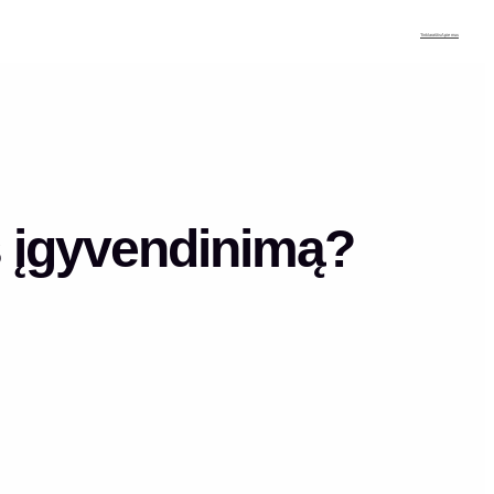
Tinklaraštis
Apie mus
os įgyvendinimą?