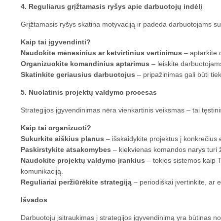
4. Reguliarus grįžtamasis ryšys apie darbuotojų indėlį
Grįžtamasis ryšys skatina motyvaciją ir padeda darbuotojams supr
Kaip tai įgyvendinti?
Naudokite mėnesinius ar ketvirtinius vertinimus
– aptarkite 
Organizuokite komandinius aptarimus
– leiskite darbuotojam
Skatinkite geriausius darbuotojus
– pripažinimas gali būti ti
5. Nuolatinis projektų valdymo procesas
Strategijos įgyvendinimas nėra vienkartinis veiksmas – tai tęstini
Kaip tai organizuoti?
Sukurkite aiškius planus
– išskaidykite projektus į konkrečius 
Paskirstykite atsakomybes
– kiekvienas komandos narys turi ž
Naudokite projektų valdymo įrankius
– tokios sistemos kaip T
komunikaciją.
Reguliariai peržiūrėkite strategiją
– periodiškai įvertinkite, ar
Išvados
Darbuotojų įsitraukimas į strategijos įgyvendinimą yra būtinas nori