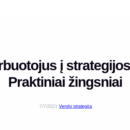
arbuotojus į strategij
Praktiniai žingsniai
·
7/7/2021
·
Verslo strategija