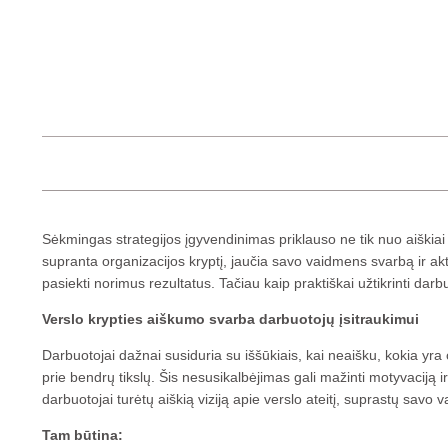
Sėkmingas strategijos įgyvendinimas priklauso ne tik nuo aiškiai 
supranta organizacijos kryptį, jaučia savo vaidmens svarbą ir akty
pasiekti norimus rezultatus. Tačiau kaip praktiškai užtikrinti darb
Verslo krypties aiškumo svarba darbuotojų įsitraukimui
Darbuotojai dažnai susiduria su iššūkiais, kai neaišku, kokia yra
prie bendrų tikslų. Šis nesusikalbėjimas gali mažinti motyvaciją ir
darbuotojai turėtų aiškią viziją apie verslo ateitį, suprastų savo v
Tam būtina: