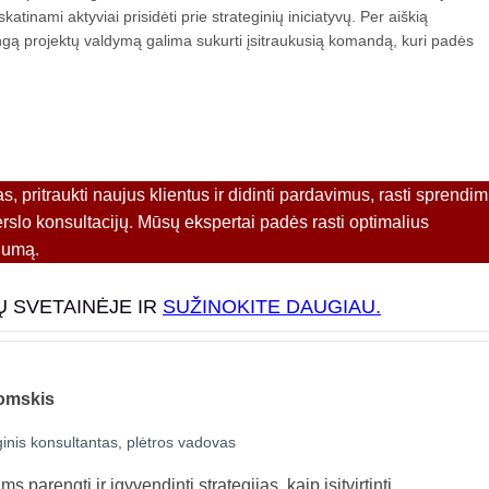
atinami aktyviai prisidėti prie strateginių iniciatyvų. Per aiškią
mingą projektų valdymą galima sukurti įsitraukusią komandą, kuri padės
as, pritraukti naujus klientus ir didinti pardavimus, rasti sprendi
erslo konsultacijų. Mūsų ekspertai padės rasti optimalius
gumą.
Ų SVETAINĖJE IR
SUŽINOKITE DAUGIAU.
omskis
ginis konsultantas, plėtros vadovas
 parengti ir įgyvendinti strategijas, kaip įsitvirtinti