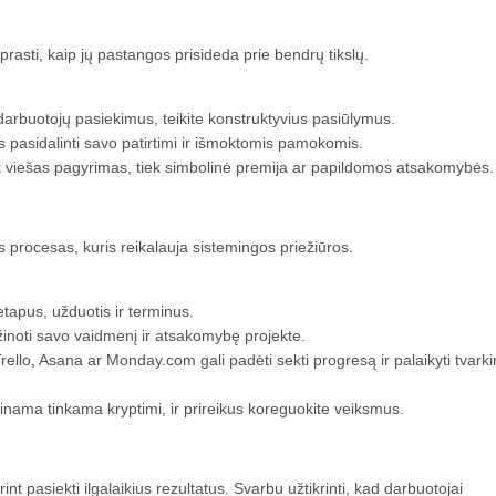
asti, kaip jų pastangos prisideda prie bendrų tikslų.
darbuotojų pasiekimus, teikite konstruktyvius pasiūlymus.
s pasidalinti savo patirtimi ir išmoktomis pamokomis.
ek viešas pagyrimas, tiek simbolinė premija ar papildomos atsakomybės.
s procesas, kuris reikalauja sistemingos priežiūros.
etapus, užduotis ir terminus.
inoti savo vaidmenį ir atsakomybę projekte.
rello, Asana ar Monday.com gali padėti sekti progresą ir palaikyti tvark
 einama tinkama kryptimi, ir prireikus koreguokite veiksmus.
nt pasiekti ilgalaikius rezultatus. Svarbu užtikrinti, kad darbuotojai