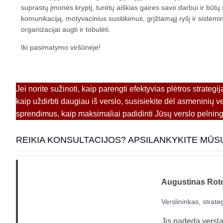
suprastų įmonės kryptį, turėtų aiškias gaires savo darbui ir būtų sk
komunikaciją, motyvacinius susitikimus, grįžtamąjį ryšį ir siste
organizacijai augti ir tobulėti.
Iki pasimatymo viršūnėje!
Jei norite sužinoti, kaip parengti efektyvias plėtros strategij
kaip uždirbti daugiau iš verslo, susisiekite dėl asmeninių v
sprendimus, kaip maksimaliai padidinti Jūsų verslo pelnin
REIKIA KONSULTACIJOS? APSILANKYKITE MŪS
Augustinas Rot
Verslininkas, strate
Jis padeda verslams