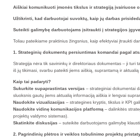
Aiškiai komunikuoti įmonės tikslus ir strategiją įvairiuose 
Užtikrinti, kad darbuotojai suvoktų, kaip jų darbas priside
Suteikti galimybę darbuotojams įsitraukti į strategijos įgyv
Toliau pateikiame praktinius žingsnius, kaip efektyviai įtraukti da
1. Strateginių dokumentų persiuntimas komandai pagal ats
Strategija nėra tik savininkų ir direktoriaus dokumentas – ji turi
iš jų tikimasi, svarbu pateikti jiems aiškią, suprantamą ir aktualią
Kaip tai padaryti?
Sukurkite supaprastintas versijas
– strateginiai dokumentai da
sluoksnis gautų jiems aktualią informaciją aiškia ir lengvai supr
Naudokite vizualizacijas
– strategines kryptis, tikslus ir KPI ga
Naudokite vidinę komunikacijos platformą
– dalinkitės strate
projektų valdymo sistemas).
Skatinkite diskusijas
– suteikite darbuotojams galimybę klausti 
2. Pagrindinių plėtros ir veiklos tobulinimo projektų prista