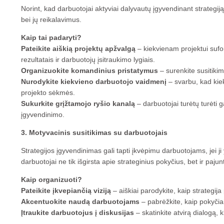
Norint, kad darbuotojai aktyviai dalyvautų įgyvendinant strategiją, 
bei jų reikalavimus.
Kaip tai padaryti?
Pateikite aiškią projektų apžvalgą
– kiekvienam projektui sufo
rezultatais ir darbuotojų įsitraukimo lygiais.
Organizuokite komandinius pristatymus
– surenkite susitikim
Nurodykite kiekvieno darbuotojo vaidmenį
– svarbu, kad kie
projekto sėkmės.
Sukurkite grįžtamojo ryšio kanalą
– darbuotojai turėtų turėti 
įgyvendinimo.
3. Motyvacinis susitikimas su darbuotojais
Strategijos įgyvendinimas gali tapti įkvėpimu darbuotojams, jei ji
darbuotojai ne tik išgirsta apie strateginius pokyčius, bet ir pajun
Kaip organizuoti?
Pateikite įkvepiančią viziją
– aiškiai parodykite, kaip strategija
Akcentuokite naudą darbuotojams
– pabrėžkite, kaip pokyčia
Įtraukite darbuotojus į diskusijas
– skatinkite atvirą dialogą, k