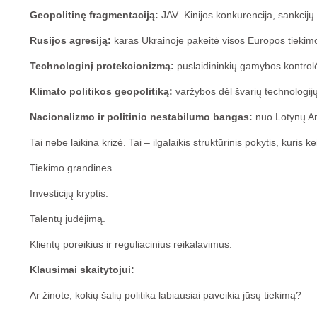
Geopolitinę fragmentaciją:
JAV–Kinijos konkurencija, sankcijų
Rusijos agresiją:
karas Ukrainoje pakeitė visos Europos tiekimo l
Technologinį protekcionizmą:
puslaidininkių gamybos kontrolė
Klimato politikos geopolitiką:
varžybos dėl švarių technologijų
Nacionalizmo ir politinio nestabilumo bangas:
nuo Lotynų Amer
Tai nebe laikina krizė. Tai – ilgalaikis struktūrinis pokytis, kuris ke
Tiekimo grandines.
Investicijų kryptis.
Talentų judėjimą.
Klientų poreikius ir reguliacinius reikalavimus.
Klausimai skaitytojui:
Ar žinote, kokių šalių politika labiausiai paveikia jūsų tiekimą?