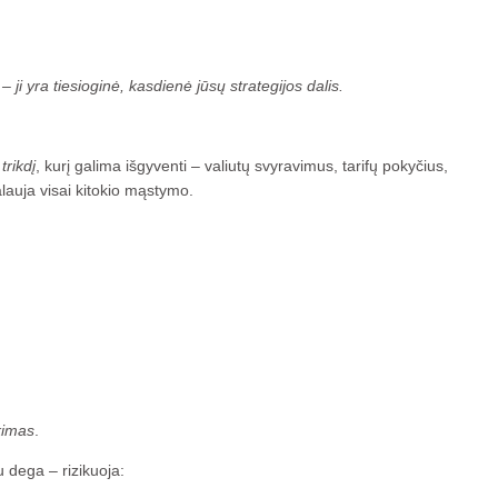
 ji yra tiesioginė, kasdienė jūsų strategijos dalis.
 trikdį
, kurį galima išgyventi – valiutų svyravimus, tarifų pokyčius,
lauja visai kitokio mąstymo.
nkimas
.
u dega – rizikuoja: