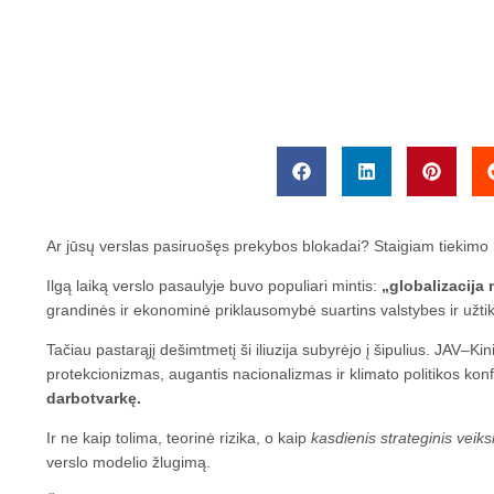
Ar jūsų verslas pasiruošęs prekybos blokadai? Staigiam tiekimo 
Ilgą laiką verslo pasaulyje buvo populiari mintis:
„globalizacija 
grandinės ir ekonominė priklausomybė suartins valstybes ir užtik
Tačiau pastarąjį dešimtmetį ši iliuzija subyrėjo į šipulius. JAV–Ki
protekcionizmas, augantis nacionalizmas ir klimato politikos konf
darbotvarkę.
Ir ne kaip tolima, teorinė rizika, o kaip
kasdienis strateginis veik
verslo modelio žlugimą.