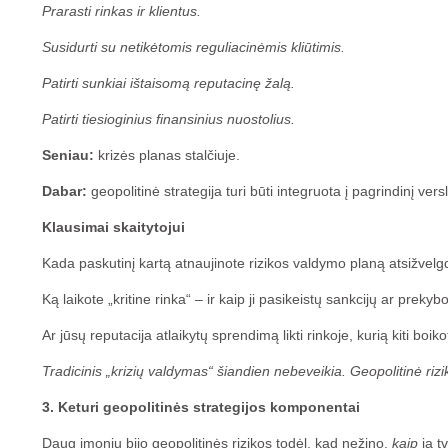
Prarasti rinkas ir klientus.
Susidurti su netikėtomis reguliacinėmis kliūtimis.
Patirti sunkiai ištaisomą reputacinę žalą.
Patirti tiesioginius finansinius nuostolius.
Seniau:
krizės planas stalčiuje.
Dabar:
geopolitinė strategija turi būti integruota į pagrindinį vers
Klausimai skaitytojui
Kada paskutinį kartą atnaujinote rizikos valdymo planą atsižvelg
Ką laikote „kritine rinka“ – ir kaip ji pasikeistų sankcijų ar preky
Ar jūsų reputacija atlaikytų sprendimą likti rinkoje, kurią kiti boik
Tradicinis „krizių valdymas“ šiandien nebeveikia. Geopolitinė rizik
3. Keturi geopolitinės strategijos komponentai
Daug įmonių bijo geopolitinės rizikos todėl, kad nežino,
kaip
ją t