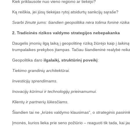
Kiek priklausote nuo vieno regiono ar tiekėjo?
Ką reiškia, jei jūsų tiekėjas rytoj atsidurtų sankcijų sąraše?
Svarbi žinutė jums: šiandien geopolitika nėra tolima foninė rizika –
2. Tradicinės rizikos valdymo strategijos nebepakanka
Daugelis įmonių ilgą laiką į geopolitinę riziką žiūrėjo kaip į
laikiną
trumpalaikes prekybos įtampas. Tačiau šiandieninė realybė reika
Geopolitika daro
ilgalaikį, struktūrinį poveikį
:
Tiekimo grandinių architektūrai.
Investicijų sprendimams.
Inovacijų kūrimui ir technologijų prieinamumui.
Klientų ir partnerių lūkesčiams.
Šiandien tai ne „krizės valdymo klausimas“, o
strateginis pasiri
Įmonės, kurios lieka prie seno požiūrio – reaguoti tik tada, kai ja