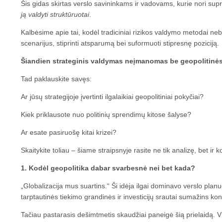
Šis gidas skirtas verslo savininkams ir vadovams, kurie nori supr
ją valdyti struktūruotai
.
Kalbėsime apie tai, kodėl tradiciniai rizikos valdymo metodai neb
scenarijus, stiprinti atsparumą bei suformuoti stipresnę poziciją.
Šiandien strateginis valdymas neįmanomas be geopolitinės
Tad paklauskite savęs:
Ar jūsų strategijoje įvertinti ilgalaikiai geopolitiniai pokyčiai?
Kiek priklausote nuo politinių sprendimų kitose šalyse?
Ar esate pasiruošę kitai krizei?
Skaitykite toliau – šiame straipsnyje rasite ne tik analizę, bet i
1. Kodėl geopolitika dabar svarbesnė nei bet kada?
„Globalizacija mus suartins.“ Ši idėja ilgai dominavo verslo pla
tarptautinės tiekimo grandinės ir investicijų srautai sumažins konfl
Tačiau pastarasis dešimtmetis skaudžiai paneigė šią prielaidą. V