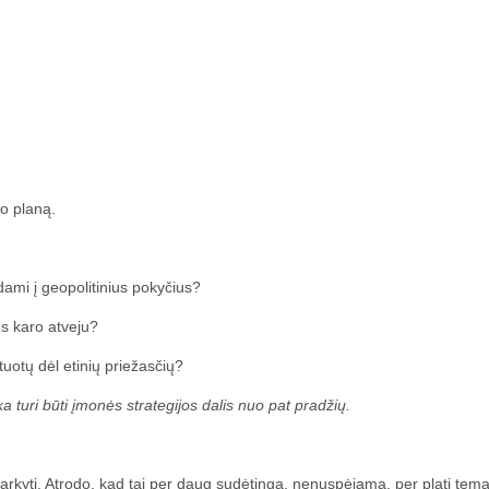
lo planą.
dami į geopolitinius pokyčius?
bos karo atveju?
otuotų dėl etinių priežasčių?
a turi būti įmonės strategijos dalis nuo pat pradžių.
varkyti. Atrodo, kad tai per daug sudėtinga, nenuspėjama, per plati tema