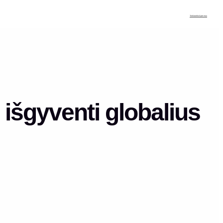
Tinklaraštis
Apie mus
 išgyventi globalius