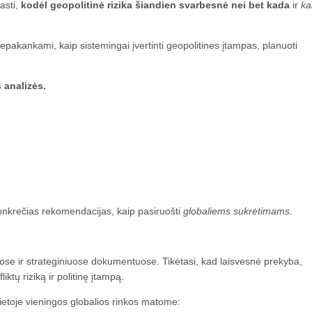
asti,
kodėl geopolitinė rizika šiandien svarbesnė nei bet kada
ir
ka
epakankami, kaip sistemingai įvertinti geopolitines įtampas, planuoti
 analizės.
r konkrečias rekomendacijas, kaip pasiruošti
globaliems sukrėtimams
.
nuose ir strateginiuose dokumentuose. Tikėtasi, kad laisvesnė prekyba,
iktų riziką ir politinę įtampą.
ietoje vieningos globalios rinkos matome: