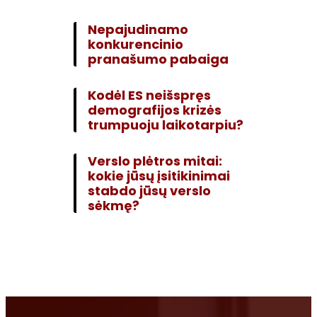
Nepajudinamo
konkurencinio
pranašumo pabaiga
Kodėl ES neišspręs
demografijos krizės
trumpuoju laikotarpiu?
Verslo plėtros mitai:
kokie jūsų įsitikinimai
stabdo jūsų verslo
sėkmę?