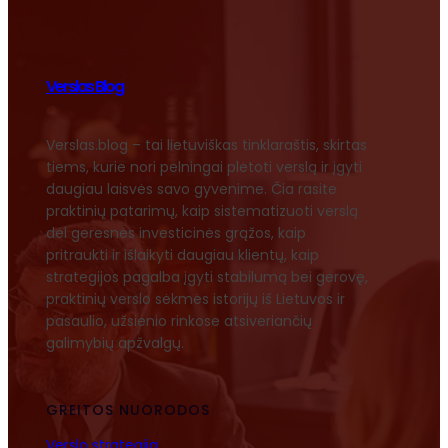
Verslas Blog
Verslas.blog – tai lietuviškas tinklaraštis, skirtas
tiems, kurie nori pelningai plėtoti verslą ir įgyti
daugiau laisvės savo gyvenime. Čia rasite
praktinių patarimų, kaip sistematizuoti verslą
dėl geresnės investicinės grąžos, kaip
pritraukti ir išlaikyti daugiau klientų, kaip
strategijos pagalba įgyti stabilumą bei gerovę,
praktinių verslo sėkmės istorijų iš Lietuvos ir
pasaulio, užsienio rinkose atsiveriančių
galimybių apžvalgų.
GREITOS NUORODOS
Verslo strategija