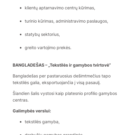
klientų aptarnavimo centrų kūrimas,
turinio kūrimas, administravimo paslaugos,
statybų sektorius,
greito vartojimo prekės.
BANGLADEŠAS – „Tekstilės ir gamybos tvirtovė“
Bangladešas per pastaruosius dešimtmečius tapo
tekstilės galia, eksportuojančia į visą pasaulį.
Šiandien šalis vystosi kaip platesnio profilio gamybos
centras.
Galimybės verslui:
tekstilės gamyba,
drabužių gamybos grandinės,