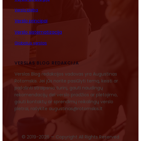
Verslo plėtra
Verslo principai
Verslo sistematizacija
Globalus verslas
VERSLAS BLOG REDAKCIJA
Verslas Blog redakcijos vadovas yra Augustinas
Rotomskis. Jei jūs norite pasiūlyti temą, keisti ar
pašalinti straipsnio turinį, gauti naudingų
rekomendacijų dėl verslo pradžios ar plėtojimo,
gauti kontaktų ar sprendimų reikalingų verslo
plėtrai, rašykite augustinas@rotomskis.lt
© 2019-2026 — Copyright All Rights Reserved