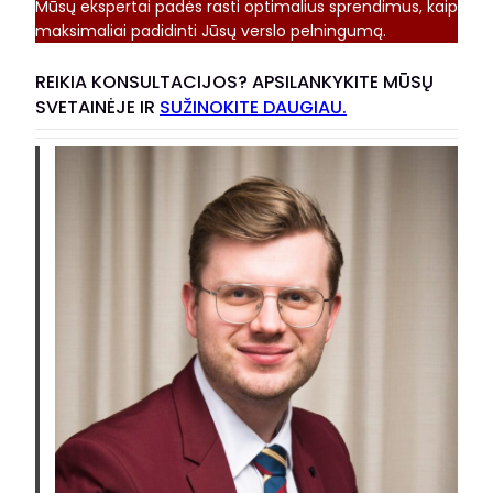
Mūsų ekspertai padės rasti optimalius sprendimus, kaip
maksimaliai padidinti Jūsų verslo pelningumą.
REIKIA KONSULTACIJOS? APSILANKYKITE MŪSŲ
SVETAINĖJE IR
SUŽINOKITE DAUGIAU.