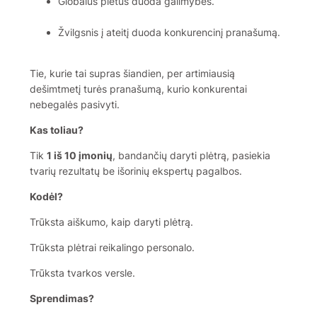
Globalūs pietūs duoda galimybes.
Žvilgsnis į ateitį duoda konkurencinį pranašumą.
Tie, kurie tai supras šiandien, per artimiausią
dešimtmetį turės pranašumą, kurio konkurentai
nebegalės pasivyti.
Kas toliau?
Tik
1 iš 10 įmonių
, bandančių daryti plėtrą, pasiekia
tvarių rezultatų be išorinių ekspertų pagalbos.
Kodėl?
Trūksta aiškumo, kaip daryti plėtrą.
Trūksta plėtrai reikalingo personalo.
Trūksta tvarkos versle.
Sprendimas?