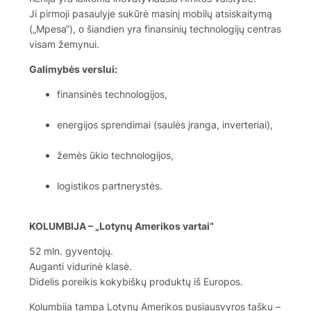
Ji pirmoji pasaulyje sukūrė masinį mobilų atsiskaitymą
(„Mpesa“), o šiandien yra finansinių technologijų centras
visam žemynui.
Galimybės verslui:
finansinės technologijos,
energijos sprendimai (saulės įranga, inverteriai),
žemės ūkio technologijos,
logistikos partnerystės.
KOLUMBIJA – „Lotynų Amerikos vartai“
52 mln. gyventojų.
Auganti vidurinė klasė.
Didelis poreikis kokybiškų produktų iš Europos.
Kolumbija tampa Lotynų Amerikos pusiausvyros tašku –