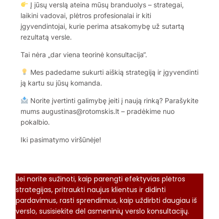
Į jūsų verslą ateina mūsų branduolys – strategai,
laikini vadovai, plėtros profesionalai ir kiti
įgyvendintojai, kurie perima atsakomybę už sutartą
rezultatą versle.
Tai nėra „dar viena teorinė konsultacija“.
Mes padedame sukurti aiškią strategiją ir įgyvendinti
ją kartu su jūsų komanda.
Norite įvertinti galimybę įeiti į naują rinką? Parašykite
mums augustinas@rotomskis.lt – pradėkime nuo
pokalbio.
Iki pasimatymo viršūnėje!
Jei norite sužinoti, kaip parengti efektyvias plėtros
strategijas, pritraukti naujus klientus ir didinti
pardavimus, rasti sprendimus, kaip uždirbti daugiau iš
verslo, susisiekite dėl asmeninių verslo konsultacijų.