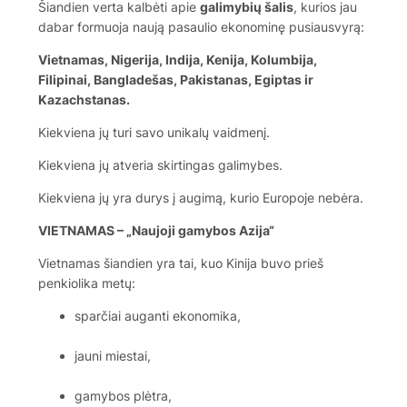
Šiandien verta kalbėti apie
galimybių šalis
, kurios jau
dabar formuoja naują pasaulio ekonominę pusiausvyrą:
Vietnamas, Nigerija, Indija, Kenija, Kolumbija,
Filipinai, Bangladešas, Pakistanas, Egiptas ir
Kazachstanas.
Kiekviena jų turi savo unikalų vaidmenį.
Kiekviena jų atveria skirtingas galimybes.
Kiekviena jų yra durys į augimą, kurio Europoje nebėra.
VIETNAMAS – „Naujoji gamybos Azija“
Vietnamas šiandien yra tai, kuo Kinija buvo prieš
penkiolika metų:
sparčiai auganti ekonomika,
jauni miestai,
gamybos plėtra,