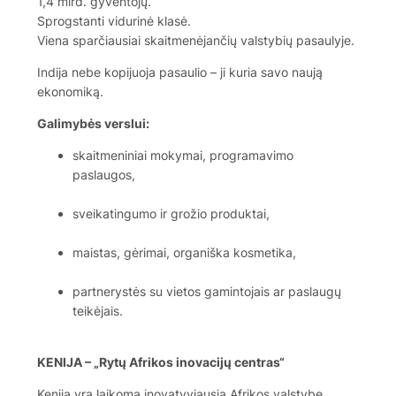
1,4 mlrd. gyventojų.
Sprogstanti vidurinė klasė.
Viena sparčiausiai skaitmenėjančių valstybių pasaulyje.
Indija nebe kopijuoja pasaulio – ji kuria savo naują
ekonomiką.
Galimybės verslui:
skaitmeniniai mokymai, programavimo
paslaugos,
sveikatingumo ir grožio produktai,
maistas, gėrimai, organiška kosmetika,
partnerystės su vietos gamintojais ar paslaugų
teikėjais.
KENIJA – „Rytų Afrikos inovacijų centras“
Kenija yra laikoma inovatyviausia Afrikos valstybe.