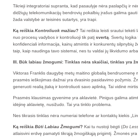
Tikrieji integratoriai supranta, kad pasaulyje nėra paslapčių ir nė
didžiųjų telekomunikacijų bendrovių pokalbių įrašus galima gauti 
žada valstybė ar teisinės sutartys, yra trapi.
Ką reiškia
Kontroliuok mažiau
?
Tai reiškia leisti srautui tekėti
nuo procesų vadybos ir kontroliuoji tik patį
svertą
. Svertų logika
konfidenciali informacija, kainų atmintis ir konkurentų silpnybių ž
taip, kaip naudinga tavo sistemai, nes tu valdai jų likvidumo arba
III. Būk labiau žmogumi: Tinklas nėra skaičiai, tinklas yra
Viktoras Franklis daugybę metų maitino globalią bendruomenę mi
prasmės ieškojimas dažnai yra dvasinio pasidavimo požymis. Ž
generuoti realią įtaką ir kontroliuoti savo aplinką. Tai vidinė mirt
Prasmės klausimas gyvenime yra aklavietė. Pinigus galima atimti, v
idėjinę aklavietę, nusižudo. Tai yra tinklo problema.
Nes tikrasis tinklas nėra numeriai telefone ar kontaktų kiekis „Li
Ką reiškia
Būti Labiau Žmogumi
?
Kai tu nustoji bėgti (
Do Les
atlaisvini erdvę pamatyti tikrąją žmogiškąją prigimtį. Žmonės yra