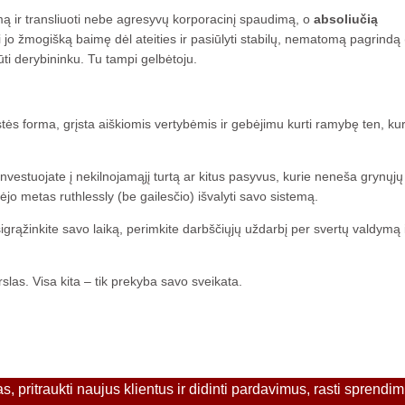
umą ir transliuoti nebe agresyvų korporacinį spaudimą, o
absoliučią
i jo žmogišką baimę dėl ateities ir pasiūlyti stabilų, nematomą pagrindą 
ūti derybininku. Tu tampi gelbėtoju.
ės forma, grįsta aiškiomis vertybėmis ir gebėjimu kurti ramybę ten, kur 
investuojate į nekilnojamąjį turtą ar kitus pasyvus, kurie neneša grynųjų
tėjo metas ruthlessly (be gailesčio) išvalyti savo sistemą.
igrąžinkite savo laiką, perimkite darbščiųjų uždarbį per svertų valdymą 
erslas. Visa kita – tik prekyba savo sveikata.
as, pritraukti naujus klientus ir didinti pardavimus, rasti sprendi