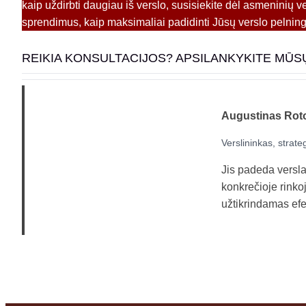
kaip uždirbti daugiau iš verslo, susisiekite dėl asmeninių v
sprendimus, kaip maksimaliai padidinti Jūsų verslo pelnin
REIKIA KONSULTACIJOS? APSILANKYKITE MŪS
Augustinas Rot
Verslininkas, strate
Jis padeda verslams
konkrečioje rinko
užtikrindamas efek