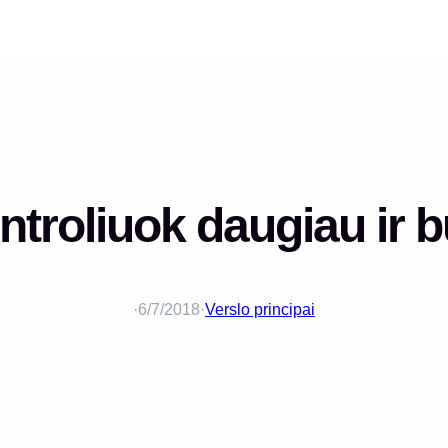
ntroliuok daugiau ir 
·
6/7/2018
·
Verslo principai