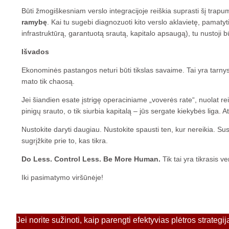
Būti žmogiškesniam verslo integracijoje reiškia suprasti šį trap
ramybę
. Kai tu sugebi diagnozuoti kito verslo aklavietę, pamatyt
infrastruktūrą, garantuotą srautą, kapitalo apsaugą), tu nustoji b
Išvados
Ekonominės pastangos neturi būti tikslas savaime. Tai yra tarnyst
mato tik chaosą.
Jei šiandien esate įstrigę operaciniame „voverės rate“, nuolat re
pinigų srauto, o tik siurbia kapitalą – jūs sergate kiekybės liga. A
Nustokite daryti daugiau. Nustokite spausti ten, kur nereikia. Sus
sugrįžkite prie to, kas tikra.
Do Less. Control Less. Be More Human.
Tik tai yra tikrasis v
Iki pasimatymo viršūnėje!
Jei norite sužinoti, kaip parengti efektyvias plėtros strategij