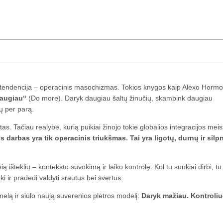
 tendencija – operacinis masochizmas. Tokios knygos kaip Alexo Hormo
daugiau“
(Do more). Daryk daugiau šaltų žinučių, skambink daugiau
dų per parą.
Tačiau realybė, kurią puikiai žinojo tokie globalios integracijos meist
 darbas yra tik operacinis triukšmas. Tai yra ligotų, durnų ir silp
 išteklių – konteksto suvokimą ir laiko kontrolę. Kol tu sunkiai dirbi, tu
ki ir pradedi valdyti srautus bei svertus.
melą ir siūlo naują suverenios plėtros modelį:
Daryk mažiau. Kontroliu