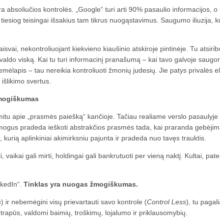
ra absoliučios kontrolės. „Google“ turi arti 90% pasaulio informacijos, o 
tiesiog teisingai išsakius tam tikrus nuogąstavimus. Saugumo iliuzija, k
 laisvai, nekontroliuojant kiekvieno kiaušinio atskiroje pintinėje. Tu atsiribo
 valdo viską. Kai tu turi informacinį pranašumą – kai tavo galvoje saug
emėlapis – tau nereikia kontroliuoti žmonių judesių. Jie patys privalės el
 išlikimo svertus.
 žmogiškumas
tu apie „prasmės paiešką“ kančioje. Tačiau realiame verslo pasaulyje
mogus pradeda ieškoti abstrakčios prasmės tada, kai praranda gebėji
is, kurią aplinkiniai akimirksniu pajunta ir pradeda nuo tavęs trauktis.
aikai gali mirti, holdingai gali bankrutuoti per vieną naktį. Kultai, pate
nkedIn“.
Tinklas yra nuogas žmogiškumas.
s
) ir nebemėgini visų prievartauti savo kontrole (
Control Less
), tu pagal
 trapūs, valdomi baimių, troškimų, lojalumo ir priklausomybių.