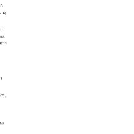
iš
urią
ji
oma
gtis
mą
kę į
iau