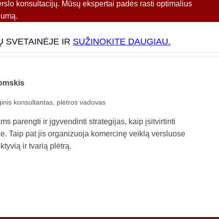
erslo konsultacijų. Mūsų ekspertai padės rasti optimalius
gumą.
Ų SVETAINĖJE IR
SUŽINOKITE DAUGIAU.
omskis
ginis konsultantas, plėtros vadovas
 parengti ir įgyvendinti strategijas, kaip įsitvirtinti
je. Taip pat jis organizuoja komercinę veiklą versluose
tyvią ir tvarią plėtrą.