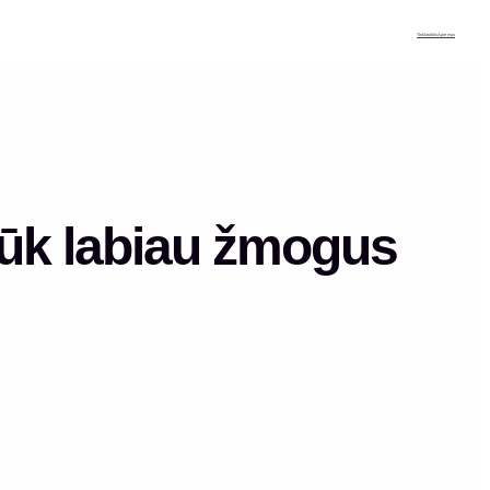
Tinklaraštis
Apie mus
būk labiau žmogus