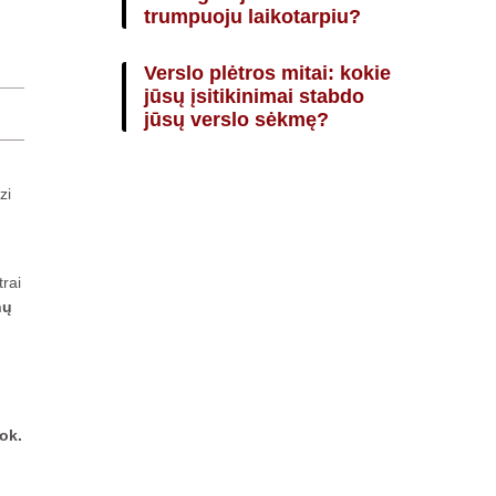
trumpuoju laikotarpiu?
Verslo plėtros mitai: kokie
jūsų įsitikinimai stabdo
jūsų verslo sėkmę?
zi
rai
nų
ok.