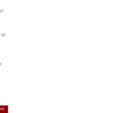
(IT
kiti
ir
mus,