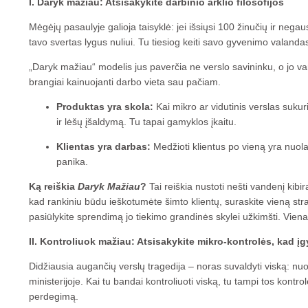
I. Daryk mažiau: Atsisakykite darbinio arklio filosofijos
Mėgėjų pasaulyje galioja taisyklė: jei išsiųsi 100 žinučių ir nega
tavo svertas lygus nuliui. Tu tiesiog keiti savo gyvenimo valandas
„Daryk mažiau“ modelis jus paverčia ne verslo savininku, o jo varik
brangiai kainuojanti darbo vieta sau pačiam.
Produktas yra skola:
Kai mikro ar vidutinis verslas sukuri
ir lėšų įšaldymą. Tu tapai gamyklos įkaitu.
Klientas yra darbas:
Medžioti klientus po vieną yra nuol
panika.
Ką reiškia
Daryk Mažiau
?
Tai reiškia nustoti nešti vandenį kibi
kad rankiniu būdu ieškotumėte šimto klientų, suraskite vieną strate
pasiūlykite sprendimą jo tiekimo grandinės skylei užkimšti. Viena
II. Kontroliuok mažiau: Atsisakykite mikro-kontrolės, kad į
Didžiausia augančių verslų tragedija – noras suvaldyti viską: nuo 
ministerijoje. Kai tu bandai kontroliuoti viską, tu tampi tos kont
perdegimą.