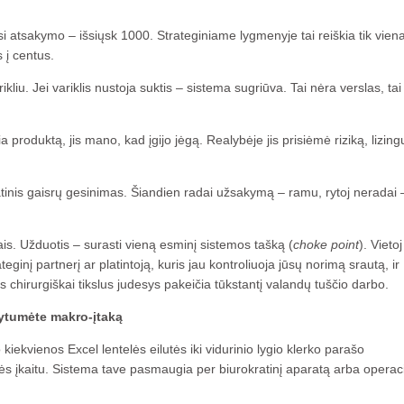
usi atsakymo – išsiųsk 1000. Strateginiame lygmenyje tai reiškia tik viena
 į centus.
liu. Jei variklis nustoja suktis – sistema sugriūva. Tai nėra verslas, tai
a produktą, jis mano, kad įgijo jėgą. Realybėje jis prisiėmė riziką, lizing
atinis gaisrų gesinimas. Šiandien radai užsakymą – ramu, rytoj neradai 
rais. Užduotis – surasti vieną esminį sistemos tašką (
choke point
). Vietoj
ginį partnerį ar platintoją, kuris jau kontroliuoja jūsų norimą srautą, ir
s chirurgiškai tikslus judesys pakeičia tūkstantį valandų tuščio darbo.
gytumėte makro-įtaką
kiekvienos Excel lentelės eilutės iki vidurinio lygio klerko parašo
rolės įkaitu. Sistema tave pasmaugia per biurokratinį aparatą arba operac