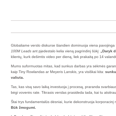
Globaliame verslo diskurse šiandien dominuoja viena pavojinga
100M Leads
ant pjedestalo kelia vieną pagrindinį šūkį:
„Daryk 
klientų, kurk dešimtis video per dieną, liek prakaitą po 14 valan
Mums suformuotas mitas, kad sunkus darbas yra sėkmės garantas. 
kaip Tiny Rowlandas ar Meyeris Lanskis, yra visiškai kita:
sunkus
valiuta.
Tas, kas visą savo laiką investuoja į procesą, praranda svarbiausią
bėgi voverės rate. Tikrasis verslas prasideda tada, kai tu atsitrau
Štai trys fundamentalūs dėsniai, kurie dekonstruoja korporacinį 
Būk žmogumi.